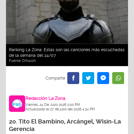
Ranking La Zona: Estas son las canciones más escuchadas
de la semana del 24/07
Fuente:
Difusión
Redacción La Zona
Viernes, 24 De Julio 2026 2:00 PM
Actualizado el 27 de julio del 2026 4:24 PM
20.
Tito El Bambino, Arcángel, Wisin-La
Gerencia