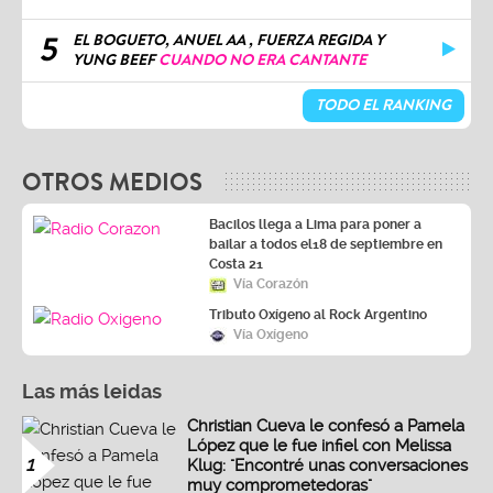
5
EL BOGUETO, ANUEL AA , FUERZA REGIDA Y
YUNG BEEF
CUANDO NO ERA CANTANTE
TODO EL RANKING
OTROS MEDIOS
Bacilos llega a Lima para poner a
bailar a todos el18 de septiembre en
Costa 21
Vía Corazón
Tributo Oxígeno al Rock Argentino
Vía Oxígeno
Las más leidas
Christian Cueva le confesó a Pamela
López que le fue infiel con Melissa
1
Klug: "Encontré unas conversaciones
muy comprometedoras"