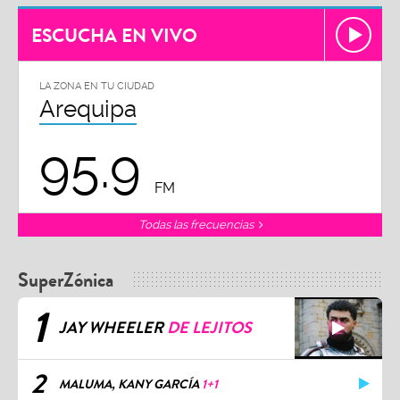
ESCUCHA EN VIVO
LA ZONA EN TU CIUDAD
Arequipa
95.9
FM
Todas las frecuencias
SuperZónica
1
JAY WHEELER
DE LEJITOS
2
MALUMA, KANY GARCÍA
1+1