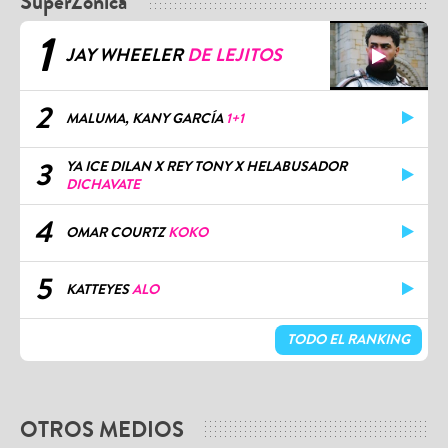
SuperZónica
1
JAY WHEELER
DE LEJITOS
2
MALUMA, KANY GARCÍA
1+1
3
YA ICE DILAN X REY TONY X HELABUSADOR
DICHAVATE
4
OMAR COURTZ
KOKO
5
KATTEYES
ALO
TODO EL RANKING
OTROS MEDIOS