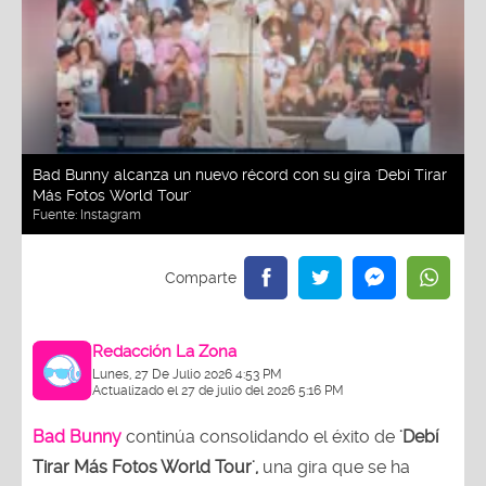
Bad Bunny alcanza un nuevo récord con su gira 'Debí Tirar
Más Fotos World Tour'
Fuente:
Instagram
Redacción La Zona
Lunes, 27 De Julio 2026 4:53 PM
Actualizado el 27 de julio del 2026 5:16 PM
Bad Bunny
continúa consolidando el éxito de
'Debí
Tirar Más Fotos World Tour',
una gira que se ha