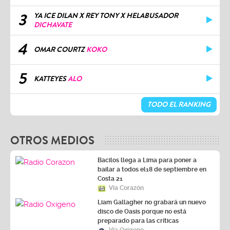
3
YA ICE DILAN X REY TONY X HELABUSADOR
DICHAVATE
4
OMAR COURTZ
KOKO
5
KATTEYES
ALO
TODO EL RANKING
OTROS MEDIOS
Bacilos llega a Lima para poner a
bailar a todos el18 de septiembre en
Costa 21
Vía Corazón
Liam Gallagher no grabará un nuevo
disco de Oasis porque no está
preparado para las críticas
Vía Oxígeno