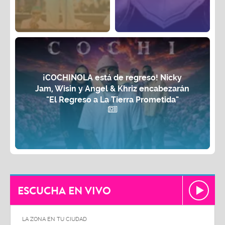
¡COCHINOLA está de regreso! Nicky
Jam, Wisin y Angel & Khriz encabezarán
"El Regreso a La Tierra Prometida"
ESCUCHA EN VIVO
LA ZONA EN TU CIUDAD
LA ZON