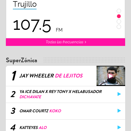
Trujillo
Chi
107.5
1
FM
Todas las frecuencias
SuperZónica
1
JAY WHEELER
DE LEJITOS
2
YA ICE DILAN X REY TONY X HELABUSADOR
DICHAVATE
3
OMAR COURTZ
KOKO
4
KATTEYES
ALO