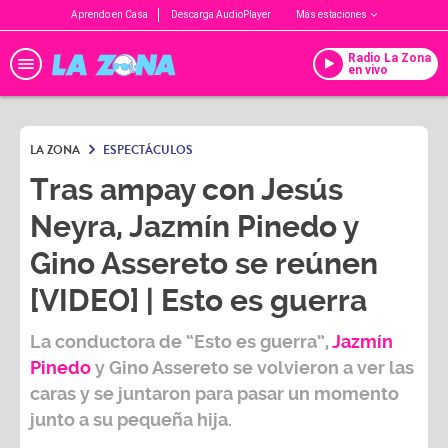
Aprendo en Casa
Descarga AudioPlayer
Más estaciones
Radio La Zona
en vivo
LA ZONA
ESPECTÁCULOS
Tras ampay con Jesús
Neyra, Jazmín Pinedo y
Gino Assereto se reúnen
[VIDEO] | Esto es guerra
La conductora de “
Esto es guerra
”,
Jazmín
Pinedo
y
Gino Assereto
se volvieron a ver las
caras y se juntaron para pasar un momento
junto a su pequeña hija.