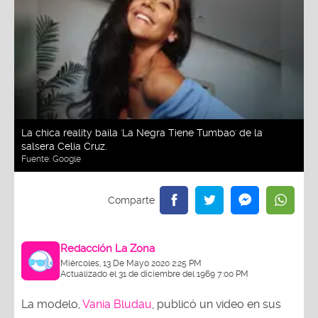
La chica reality baila 'La Negra Tiene Tumbao' de la
salsera Celia Cruz.
Fuente:
Google
Redacción La Zona
Miércoles, 13 De Mayo 2020 2:25 PM
Actualizado el 31 de diciembre del 1969 7:00 PM
La modelo,
Vania Bludau
, publicó un video en sus