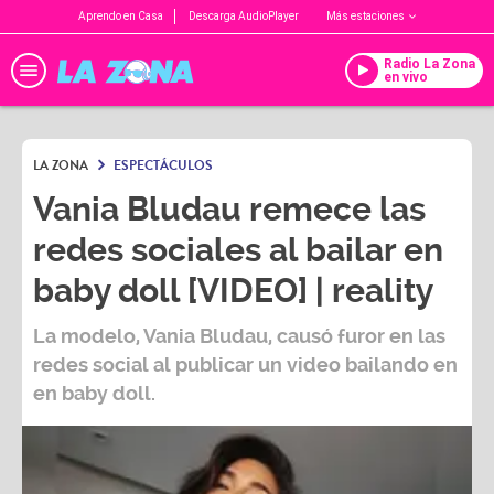
Aprendo en Casa
Descarga AudioPlayer
Más estaciones
Radio La Zona
en vivo
LA ZONA
ESPECTÁCULOS
Vania Bludau remece las
redes sociales al bailar en
baby doll [VIDEO] | reality
La modelo, Vania Bludau, causó furor en las
redes social al publicar un video bailando en
en baby doll.