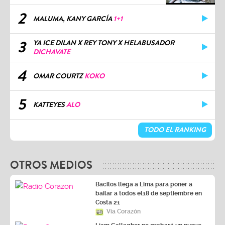
2
MALUMA, KANY GARCÍA
1+1
3
YA ICE DILAN X REY TONY X HELABUSADOR
DICHAVATE
4
OMAR COURTZ
KOKO
5
KATTEYES
ALO
TODO EL RANKING
OTROS MEDIOS
Bacilos llega a Lima para poner a
bailar a todos el18 de septiembre en
Costa 21
Vía Corazón