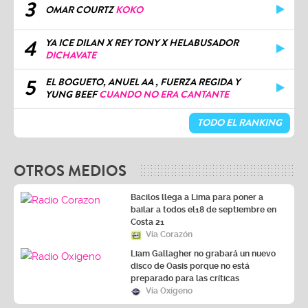
3
OMAR COURTZ
KOKO
4
YA ICE DILAN X REY TONY X HELABUSADOR
DICHAVATE
5
EL BOGUETO, ANUEL AA , FUERZA REGIDA Y
YUNG BEEF
CUANDO NO ERA CANTANTE
TODO EL RANKING
OTROS MEDIOS
Bacilos llega a Lima para poner a
bailar a todos el18 de septiembre en
Costa 21
Vía Corazón
Liam Gallagher no grabará un nuevo
disco de Oasis porque no está
preparado para las críticas
Vía Oxígeno