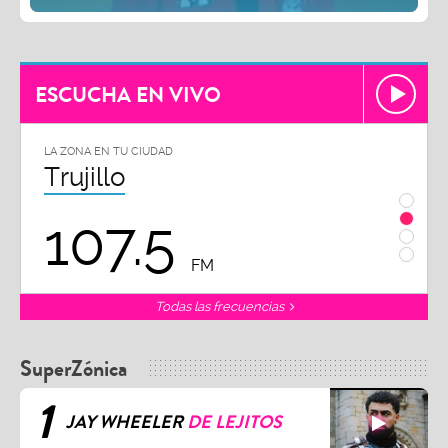
ESCUCHA EN VIVO
LA ZONA EN TU CIUDAD
LA ZO
Chiclayo
Pi
102.3
9
FM
Todas las frecuencias
SuperZónica
1
JAY WHEELER
DE LEJITOS