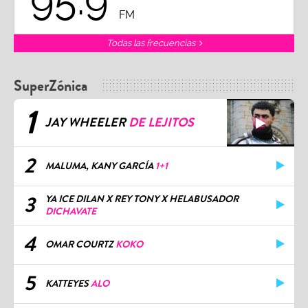
95.9
FM
Todas las frecuencias
SuperZónica
1
JAY WHEELER
DE LEJITOS
2
MALUMA, KANY GARCÍA
1+1
3
YA ICE DILAN X REY TONY X HELABUSADOR
DICHAVATE
4
OMAR COURTZ
KOKO
5
KATTEYES
ALO