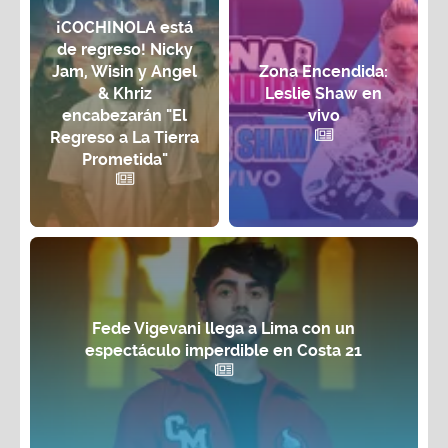
¡COCHINOLA está
de regreso! Nicky
Jam, Wisin y Angel
Zona Encendida:
& Khriz
Leslie Shaw en
encabezarán "El
vivo
Regreso a La Tierra
Prometida"
Fede Vigevani llega a Lima con un
espectáculo imperdible en Costa 21