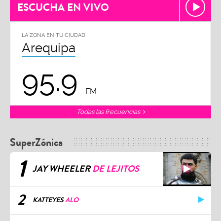
ESCUCHA EN VIVO
LA ZONA EN TU CIUDAD
Arequipa
95.9
FM
Todas las frecuencias
SuperZónica
1
JAY WHEELER
DE LEJITOS
2
KATTEYES
ALO