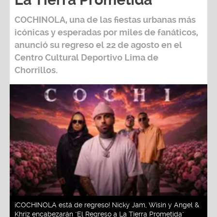
COCHINOLA, una de las fiestas urbanas más
icónicas y esperadas por miles de fanáticos,
anunció su regreso el 22 de agosto en el
Centro Cultural Deportivo Lima de
Chorrillos.
¡COCHINOLA está de regreso! Nicky Jam, Wisin y Angel &
Khriz encabezarán "El Regreso a La Tierra Prometida"