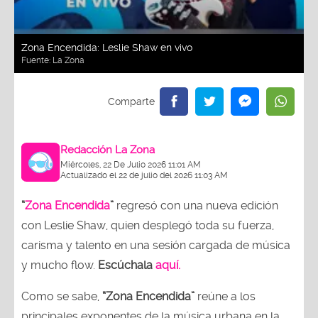
Zona Encendida: Leslie Shaw en vivo
Fuente:
La Zona
Redacción La Zona
Miércoles, 22 De Julio 2026 11:01 AM
Actualizado el 22 de julio del 2026 11:03 AM
“
Zona Encendida
”
regresó con una nueva edición
con Leslie Shaw, quien desplegó toda su fuerza,
carisma y talento en una sesión cargada de música
y mucho flow.
Escúchala
aquí.
Como se sabe,
“Zona Encendida”
reúne a los
principales exponentes de la música urbana en la