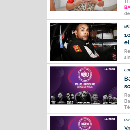
TI
BA
de
MÚ
1
el
Re
si
CO
Ba
s
Ra
Ba
Té
ES
Ya