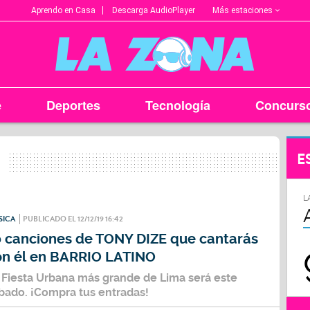
Más estaciones
Aprendo en Casa
Descarga AudioPlayer
e
Deportes
Tecnología
Concurs
E
L
SICA
PUBLICADO EL 12/12/19 16:42
0 canciones de TONY DIZE que cantarás
on él en BARRIO LATINO
 Fiesta Urbana más grande de Lima será este
bado. ¡Compra tus entradas!