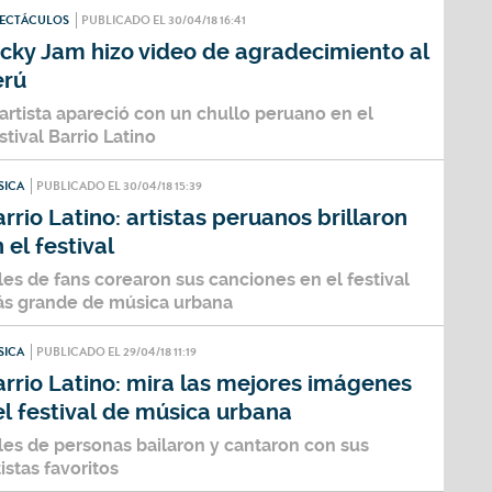
PECTÁCULOS
PUBLICADO EL 30/04/18 16:41
icky Jam hizo video de agradecimiento al
erú
 artista apareció con un chullo peruano en el
stival Barrio Latino
SICA
PUBLICADO EL 30/04/18 15:39
rrio Latino: artistas peruanos brillaron
 el festival
les de fans corearon sus canciones en el festival
s grande de música urbana
SICA
PUBLICADO EL 29/04/18 11:19
rrio Latino: mira las mejores imágenes
l festival de música urbana
les de personas bailaron y cantaron con sus
tistas favoritos