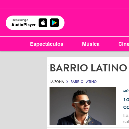
Descarga
AudioPlayer
Espectáculos
Música
Cin
BARRIO LATINO
LA ZONA
BARRIO LATINO
MÚ
1
c
La
sá