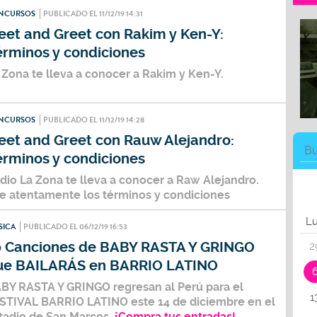
NCURSOS
PUBLICADO EL 11/12/19 14:31
eet and Greet con Rakim y Ken-Y:
érminos y condiciones
 Zona te lleva a conocer a Rakim y Ken-Y.
NCURSOS
PUBLICADO EL 11/12/19 14:28
eet and Greet con Rauw Alejandro:
érminos y condiciones
dio La Zona te lleva a conocer a Raw Alejandro.
e atentamente los términos y condiciones
L
SICA
PUBLICADO EL 06/12/19 16:53
0 Canciones de BABY RASTA Y GRINGO
2
ue BAILARÁS en BARRIO LATINO
BY RASTA Y GRINGO regresan al Perú para el
1
STIVAL BARRIO LATINO este 14 de diciembre en el
tadio de San Marcos.
¡Compra tus entradas!