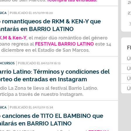
2
2
SICA
PUBLICADO EL 05/12/19 16:20
0 romantiqueos de RKM & KEN-Y que
antarás en BARRIO LATINO
K.M & Ken-Y
, el mejor dúo romántico del género
bano regresa al
FESTIVAL BARRIO LATINO
este 14
F
 diciembre en el Estadio de San Marcos.
Ú
NCURSOS
PUBLICADO EL 04/12/19 16:13
Ú
rrio Latino: Términos y condiciones del
Ú
orteo de entradas en Instagram
dio La Zona
te lleva al festival Barrio Latino.
Ú
rticipa a través de nuestro Instagram.
SICA
PUBLICADO EL 04/12/19 15:34
0 canciones de TITO EL BAMBINO que
ailarás en BARRIO LATINO