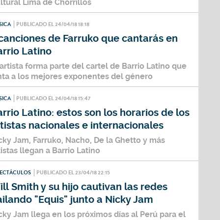
ltural Lima de Chorrillos
SICA
PUBLICADO EL 24/04/18 18:18
 canciones de Farruko que cantarás en
rrio Latino
 artista forma parte del cartel de Barrio Latino que
nta a los mejores exponentes del género
SICA
PUBLICADO EL 24/04/18 15:47
rrio Latino: estos son los horarios de los
tistas nacionales e internacionales
cky Jam, Farruko, Nacho, De la Ghetto y más
tistas llegan a Barrio Latino
PECTÁCULOS
PUBLICADO EL 23/04/18 22:15
ll Smith y su hijo cautivan las redes
ilando "Equis" junto a Nicky Jam
cky Jam llega en los próximos días al Perú para el