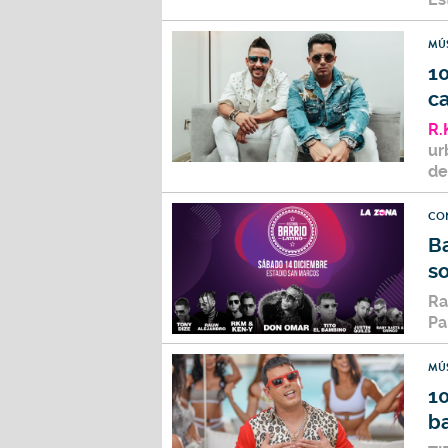
MÚ
1
c
R.
ur
de
CO
Ba
s
Ra
Pa
MÚ
1
b