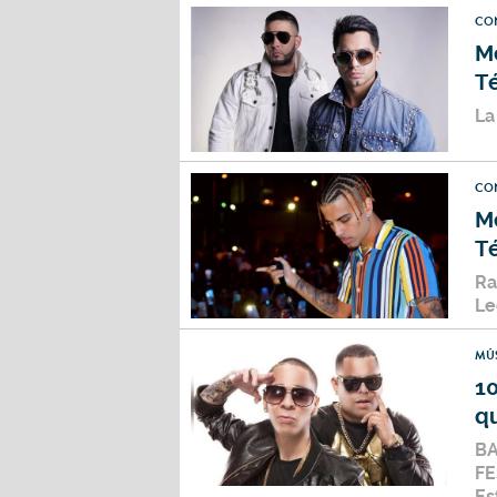
CO
M
T
La
CO
M
T
Ra
Le
MÚ
1
q
BA
FE
Es