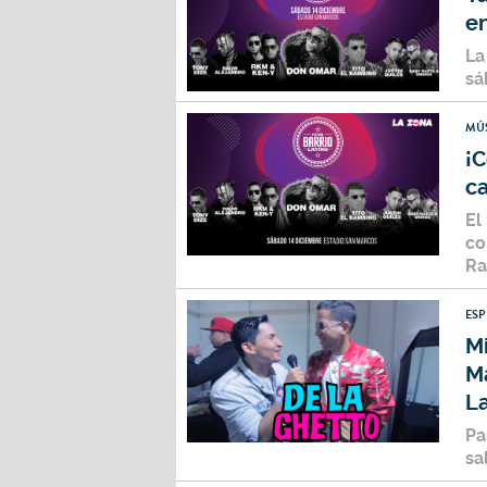
en
La
sá
MÚ
¡C
ca
El
co
Ra
ES
Mi
M
L
Pa
sa