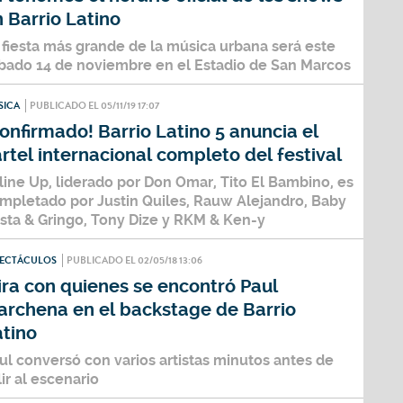
 Barrio Latino
 fiesta más grande de la música urbana será este
bado 14 de noviembre en el Estadio de San Marcos
SICA
PUBLICADO EL 05/11/19 17:07
onfirmado! Barrio Latino 5 anuncia el
rtel internacional completo del festival
 line Up, liderado por Don Omar, Tito El Bambino, es
mpletado por Justin Quiles, Rauw Alejandro, Baby
sta & Gringo, Tony Dize y RKM & Ken-y
PECTÁCULOS
PUBLICADO EL 02/05/18 13:06
ra con quienes se encontró Paul
archena en el backstage de Barrio
atino
ul conversó con varios artistas minutos antes de
lir al escenario