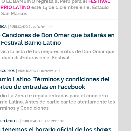
TO EL BAMBINO regresa al Perú para el
FESTIVAL
RRIO LATINO
este 14 de diciembre en el Estadio
 San Marcos.
SICA
PUBLICADO EL 03/12/19 11:44
0 Canciones de Don Omar que bailarás en
 Festival Barrio Latino
visa la lista de los mejores éxitos de Don Omar que
n duda disfrutarás en el Festival.
NCURSOS
PUBLICADO EL 02/12/19 11:36
rrio Latino: Términos y condiciones del
orteo de entradas en Facebook
dio La Zona
te regala entradas para el concierto
rrio Latino. Antes de participar lee atentamente los
rminos y Condiciones.
PECTÁCULOS
PUBLICADO EL 28/11/19 16:37
 tenemos el horario oficial de los shows