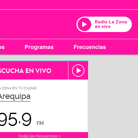
Radio La Zona
en vivo
os
Programas
Frecuencias
SCUCHA EN VIVO
A ZONA EN TU CIUDAD
Arequipa
95.9
FM
Todas las frecuencias