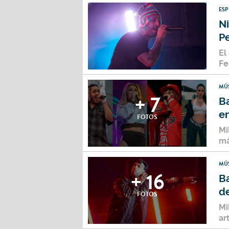
ES
N
P
El
Fe
MÚ
+ 7
Ba
en
FOTOS
Mi
má
MÚ
+ 16
Ba
de
FOTOS
Mi
ar