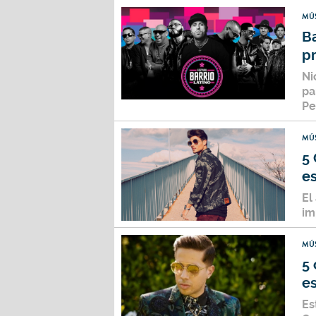
MÚ
Ba
pr
Ni
pa
Pe
MÚ
5
es
El
im
MÚ
5
es
Es