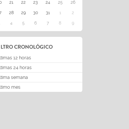
0
21
22
23
24
25
26
7
28
29
30
31
1
2
3
4
5
6
7
8
9
ILTRO CRONOLÓGICO
ltimas 12 horas
ltimas 24 horas
ltima semana
ltimo mes