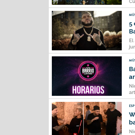
Cu
MÚ
5
Ba
El
ju
MÚ
Ba
ar
Ni
ar
ES
Wi
ba
Ni