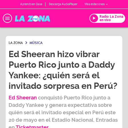
Aprendo en Casa
Descarga AudioPlayer
Más estaciones
Radio La Zona
en vivo
LA ZONA
MÚSICA
Ed Sheeran hizo vibrar
Puerto Rico junto a Daddy
Yankee: ¿quién será el
invitado sorpresa en Perú?
Ed Sheeran
conquistó
Puerto Rico
junto a
Daddy Yankee
y genera expectativa sobre
quién será el invitado especial en Perú
este
20 de mayo
en el
Estadio Nacional.
Entradas
en
Ticketmaster.