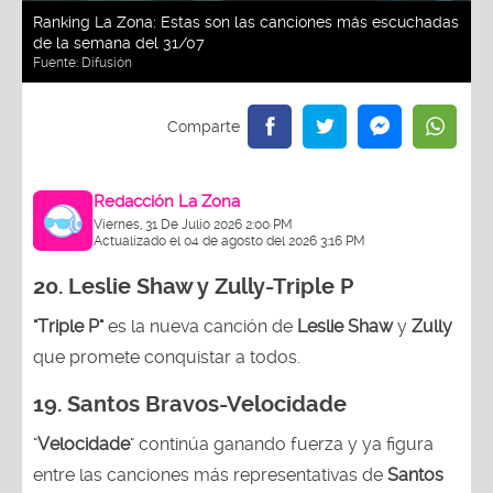
Ranking La Zona: Estas son las canciones más escuchadas
de la semana del 31/07
Fuente:
Difusión
Redacción La Zona
Viernes, 31 De Julio 2026 2:00 PM
Actualizado el 04 de agosto del 2026 3:16 PM
20. Leslie Shaw y Zully-
Triple P
"Triple P"
es la nueva canción de
Leslie Shaw
y
Zully
que promete conquistar a todos.
19. Santos Bravos-Velocidade
"
Velocidade
" continúa ganando fuerza y ya figura
entre las canciones más representativas de
Santos