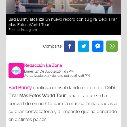
Bad Bunny alcanza un nuevo récord con su gira 'Debí Tirar
Más Fotos World Tour'
Fuente:
Instagram
Redacción La Zona
Lunes, 27 De Julio 2026 4:53 PM
Actualizado el 27 de julio del 2026 5:16 PM
Bad Bunny
continúa consolidando el éxito de
'Debí
Tirar Más Fotos World Tour',
una gira que se ha
convertido en un hito para la música latina gracias a
su gran convocatoria y al impacto que ha generado
en distintos países.