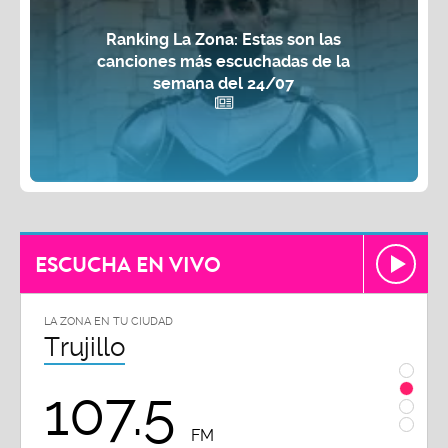
Ranking La Zona: Estas son las
canciones más escuchadas de la
semana del 24/07
ESCUCHA EN VIVO
LA ZONA EN TU CIUDAD
LA ZON
Chiclayo
Piu
102.3
9
FM