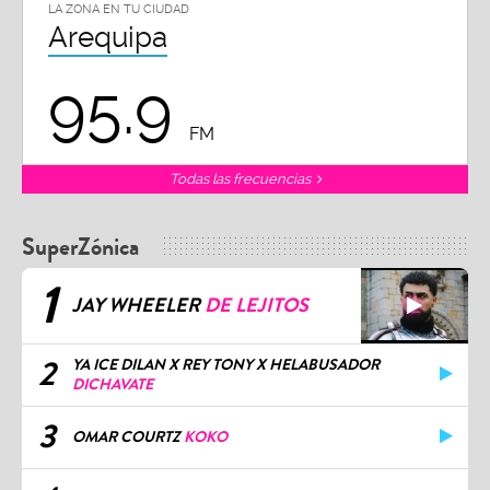
LA ZONA EN TU CIUDAD
Arequipa
95.9
FM
Todas las frecuencias
SuperZónica
1
JAY WHEELER
DE LEJITOS
2
YA ICE DILAN X REY TONY X HELABUSADOR
DICHAVATE
3
OMAR COURTZ
KOKO