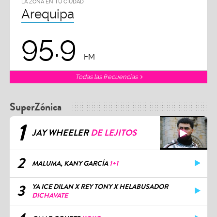
LA ZONA EN TU CIUDAD
Arequipa
95.9
FM
Todas las frecuencias
SuperZónica
1
JAY WHEELER
DE LEJITOS
2
MALUMA, KANY GARCÍA
1+1
3
YA ICE DILAN X REY TONY X HELABUSADOR
DICHAVATE