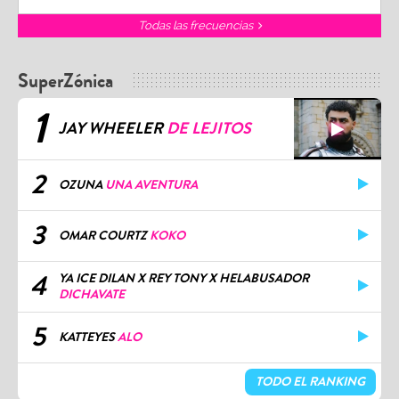
Todas las frecuencias
SuperZónica
1
JAY WHEELER
DE LEJITOS
2
OZUNA
UNA AVENTURA
3
OMAR COURTZ
KOKO
4
YA ICE DILAN X REY TONY X HELABUSADOR
DICHAVATE
5
KATTEYES
ALO
TODO EL RANKING