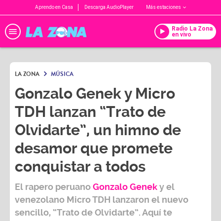
Aprendo en Casa
Descarga AudioPlayer
Más estaciones
Radio La Zona
en vivo
LA ZONA
MÚSICA
Gonzalo Genek y Micro
TDH lanzan “Trato de
Olvidarte”, un himno de
desamor que promete
conquistar a todos
El rapero peruano
Gonzalo Genek
y el
venezolano
Micro TDH
lanzaron el nuevo
sencillo,
“Trato de Olvidarte
”. Aquí te