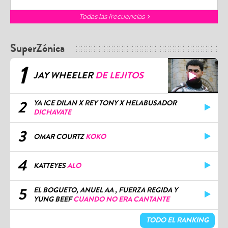
Todas las frecuencias
SuperZónica
1
JAY WHEELER
DE LEJITOS
2
YA ICE DILAN X REY TONY X HELABUSADOR
DICHAVATE
3
OMAR COURTZ
KOKO
4
KATTEYES
ALO
5
EL BOGUETO, ANUEL AA , FUERZA REGIDA Y
YUNG BEEF
CUANDO NO ERA CANTANTE
TODO EL RANKING