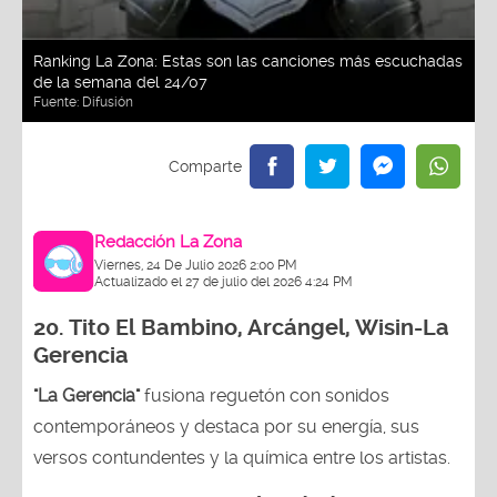
Ranking La Zona: Estas son las canciones más escuchadas
de la semana del 24/07
Fuente:
Difusión
Redacción La Zona
Viernes, 24 De Julio 2026 2:00 PM
Actualizado el 27 de julio del 2026 4:24 PM
20.
Tito El Bambino, Arcángel, Wisin-La
Gerencia
"La Gerencia"
fusiona reguetón con sonidos
contemporáneos y destaca por su energía, sus
versos contundentes y la química entre los artistas.