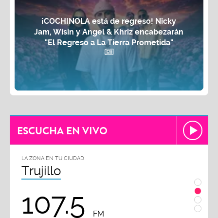
¡COCHINOLA está de regreso! Nicky
Jam, Wisin y Angel & Khriz encabezarán
"El Regreso a La Tierra Prometida"
ESCUCHA EN VIVO
LA ZONA EN TU CIUDAD
LA ZON
Trujillo
Chi
107.5
1
FM