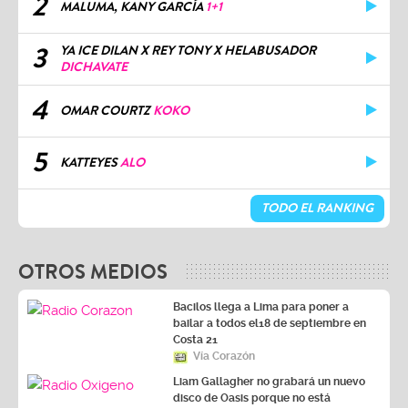
2
MALUMA, KANY GARCÍA
1+1
3
YA ICE DILAN X REY TONY X HELABUSADOR
DICHAVATE
4
OMAR COURTZ
KOKO
5
KATTEYES
ALO
TODO EL RANKING
OTROS MEDIOS
Bacilos llega a Lima para poner a
bailar a todos el18 de septiembre en
Costa 21
Vía Corazón
Liam Gallagher no grabará un nuevo
disco de Oasis porque no está