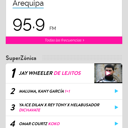
Arequipa
95.9
FM
Todas las frecuencias
SuperZónica
1
JAY WHEELER
DE LEJITOS
2
MALUMA, KANY GARCÍA
1+1
3
YA ICE DILAN X REY TONY X HELABUSADOR
DICHAVATE
4
OMAR COURTZ
KOKO