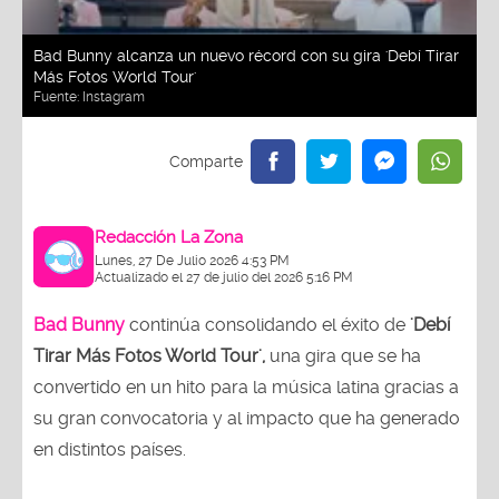
Bad Bunny alcanza un nuevo récord con su gira 'Debí Tirar
Más Fotos World Tour'
Fuente:
Instagram
Redacción La Zona
Lunes, 27 De Julio 2026 4:53 PM
Actualizado el 27 de julio del 2026 5:16 PM
Bad Bunny
continúa consolidando el éxito de
'Debí
Tirar Más Fotos World Tour',
una gira que se ha
convertido en un hito para la música latina gracias a
su gran convocatoria y al impacto que ha generado
en distintos países.