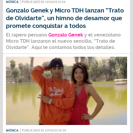
MÚSICA
PUBLICADO EL 13/10/25 15:50
Gonzalo Genek y Micro TDH lanzan “Trato
de Olvidarte”, un himno de desamor que
promete conquistar a todos
El rapero peruano
Gonzalo Genek
y el venezolano
Micro TDH
lanzaron el nuevo sencillo,
“Trato de
Olvidarte
”. Aquí te contamos todos los detalles.
MÚSICA
PUBLICADO EL 07/10/25 14:59