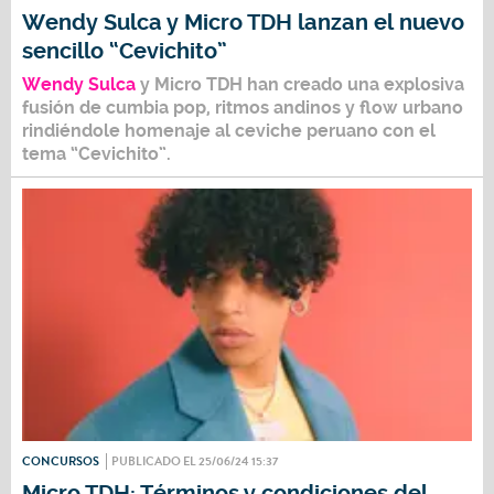
Wendy Sulca y Micro TDH lanzan el nuevo
sencillo “Cevichito”
Wendy Sulca
y Micro TDH
han creado una explosiva
fusión de cumbia pop, ritmos andinos y flow urbano
rindiéndole homenaje al ceviche peruano con el
tema
“Cevichito”.
CONCURSOS
PUBLICADO EL 25/06/24 15:37
Micro TDH: Términos y condiciones del