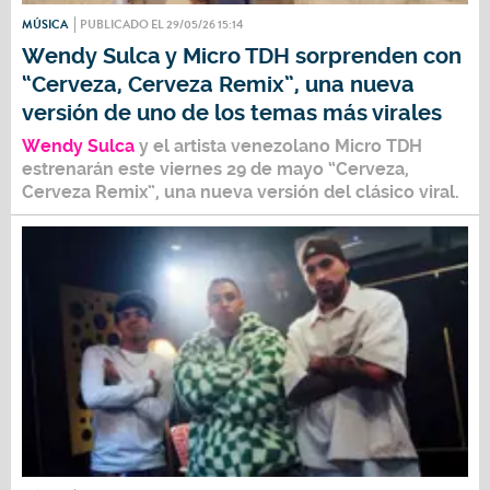
MÚSICA
PUBLICADO EL 29/05/26 15:14
Wendy Sulca y Micro TDH sorprenden con
“Cerveza, Cerveza Remix”, una nueva
versión de uno de los temas más virales
Wendy Sulca
y el artista venezolano
Micro TDH
estrenarán este viernes 29 de mayo
“Cerveza,
Cerveza Remix”
, una nueva versión del clásico viral.