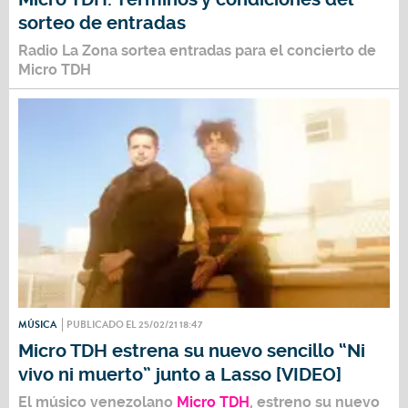
sorteo de entradas
Radio La Zona sortea entradas para el concierto de
Micro TDH
MÚSICA
PUBLICADO EL 25/02/21 18:47
Micro TDH estrena su nuevo sencillo “Ni
vivo ni muerto” junto a Lasso [VIDEO]
El músico venezolano
Micro TDH
, estreno su nuevo