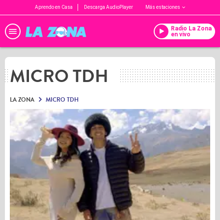
Aprendo en Casa
Descarga AudioPlayer
Más estaciones
Radio La Zona
en vivo
MICRO TDH
LA ZONA
MICRO TDH