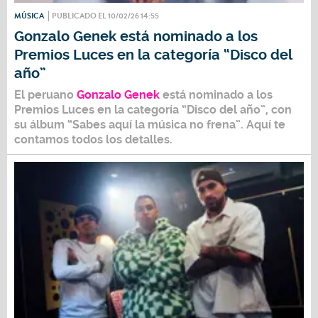
MÚSICA
PUBLICADO EL 10/02/26 14:55
Gonzalo Genek está nominado a los
Premios Luces en la categoría “Disco del
año”
El peruano
Gonzalo Genek
está nominado a los
Premios Luces
en la categoría
“Disco del año”,
con
su álbum
“Sabes aquí la música no frena”.
Aquí te
contamos todos los detalles.