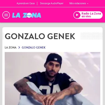
Aprendo en Casa
Descarga AudioPlayer
Más estaciones
Radio La Zona
en vivo
GONZALO GENEK
LA ZONA
GONZALO GENEK