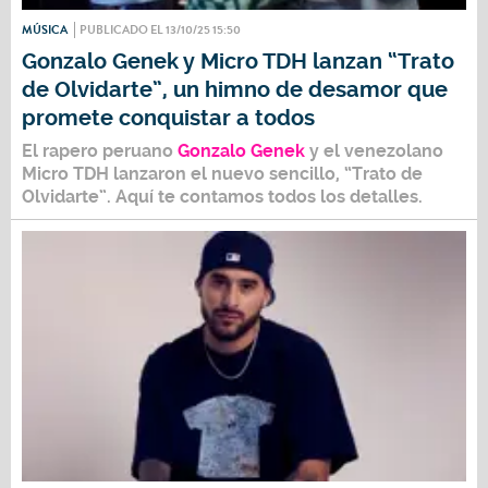
MÚSICA
PUBLICADO EL 13/10/25 15:50
Gonzalo Genek y Micro TDH lanzan “Trato
de Olvidarte”, un himno de desamor que
promete conquistar a todos
El rapero peruano
Gonzalo Genek
y el venezolano
Micro TDH
lanzaron el nuevo sencillo,
“Trato de
Olvidarte
”. Aquí te contamos todos los detalles.