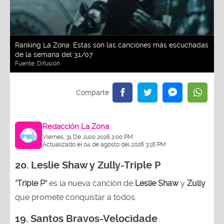
Ranking La Zona: Estas son las canciones más escuchadas
de la semana del 31/07
Fuente:
Difusión
Redacción La Zona
Viernes, 31 De Julio 2026 2:00 PM
Actualizado el 04 de agosto del 2026 3:16 PM
20. Leslie Shaw y Zully-
Triple P
"Triple P"
es la nueva canción de
Leslie Shaw
y
Zully
que promete conquistar a todos.
19. Santos Bravos-Velocidade