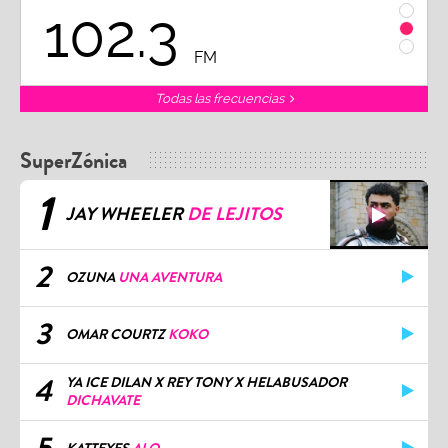
102.3
9
FM
Todas las frecuencias
SuperZónica
1
JAY WHEELER
DE LEJITOS
2
OZUNA
UNA AVENTURA
3
OMAR COURTZ
KOKO
4
YA ICE DILAN X REY TONY X HELABUSADOR
DICHAVATE