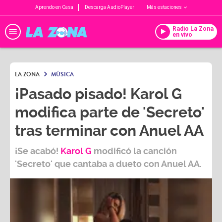
Aprendo en Casa
Descarga AudioPlayer
Más estaciones
Radio La Zona
en vivo
LA ZONA
MÚSICA
¡Pasado pisado! Karol G
modifica parte de 'Secreto'
tras terminar con Anuel AA
¡Se acabó!
Karol G
modificó la canción
'Secreto' que cantaba a dueto con Anuel AA.