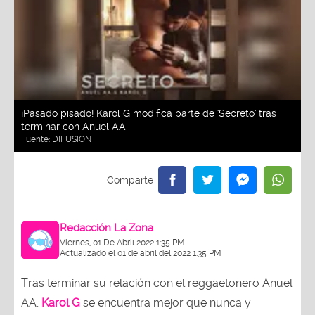
¡Pasado pisado! Karol G modifica parte de 'Secreto' tras
terminar con Anuel AA
Fuente:
DIFUSION
Redacción La Zona
Viernes, 01 De Abril 2022 1:35 PM
Actualizado el 01 de abril del 2022 1:35 PM
Tras terminar su relación con el reggaetonero Anuel
AA,
Karol G
se encuentra mejor que nunca y