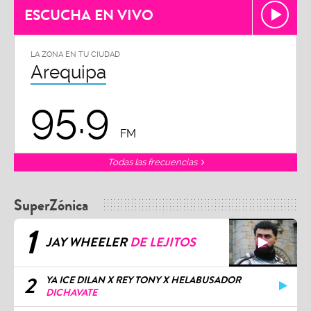
ESCUCHA EN VIVO
LA ZONA EN TU CIUDAD
Arequipa
95.9
FM
Todas las frecuencias
SuperZónica
1
JAY WHEELER
DE LEJITOS
2
YA ICE DILAN X REY TONY X HELABUSADOR
DICHAVATE