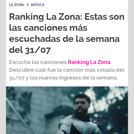
LA ZONA
MÚSICA
Ranking La Zona: Estas son
las canciones más
escuchadas de la semana
del 31/07
Escucha las canciones
Ranking L
a Zona
.
Descubre cuál fue la canción más votada del
31/07
y los nuevos ingresos de la semana.