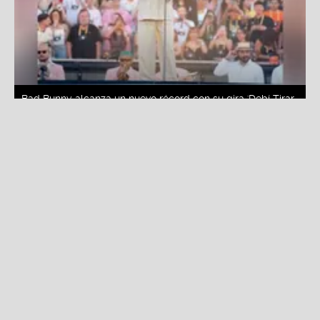
Bad Bunny alcanza un nuevo récord con su gira 'Debí Tirar
Más Fotos World Tour'
Fuente:
Instagram
Redacción La Zona
Lunes, 27 De Julio 2026 4:53 PM
Actualizado el 27 de julio del 2026 5:16 PM
Bad Bunny
continúa consolidando el éxito de
'Debí
Tirar Más Fotos World Tour',
una gira que se ha
convertido en un hito para la música latina gracias a