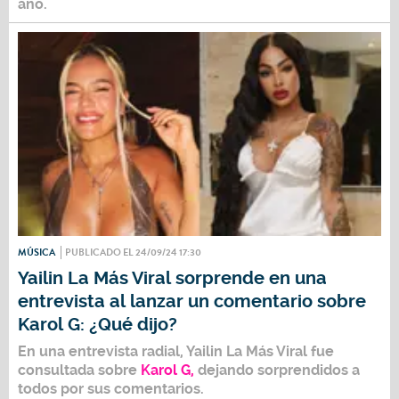
año.
MÚSICA
PUBLICADO EL 24/09/24 17:30
Yailin La Más Viral sorprende en una
entrevista al lanzar un comentario sobre
Karol G: ¿Qué dijo?
En una entrevista radial,
Yailin La Más Viral
fue
consultada sobre
Karol G,
dejando sorprendidos a
todos por sus comentarios.