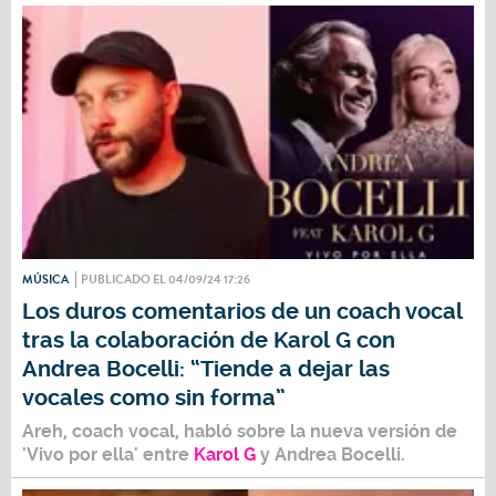
MÚSICA
PUBLICADO EL 04/09/24 17:26
Los duros comentarios de un coach vocal
tras la colaboración de Karol G con
Andrea Bocelli: “Tiende a dejar las
vocales como sin forma”
Areh, coach vocal, habló sobre la nueva versión de
'Vivo por ella' entre
Karol G
y Andrea Bocelli.