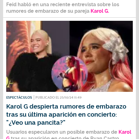
Feid
habló en una reciente entrevista sobre los
rumores de embarazo de su pareja
Karol G.
ESPECTÁCULOS
PUBLICADO EL 25/10/24 11:49
Karol G despierta rumores de embarazo
tras su última aparición en concierto:
"¿Veo una pancita?"
Usuarios especularon un posible embarazo de
Karol
G
tras su aparición en concierto de
Ryan Castro.