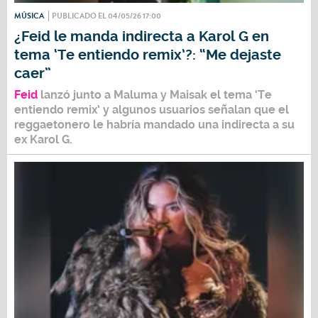
MÚSICA
PUBLICADO EL 04/05/26 17:00
¿Feid le manda indirecta a Karol G en
tema ‘Te entiendo remix’?: “Me dejaste
caer”
Feid
lanzó junto a
Maluma y Maisak
el tema
‘Te
entiendo remix’
y algunos usuarios señalan que el
reggaetonero le habría mandado una indirecta a su
ex
Karol G.