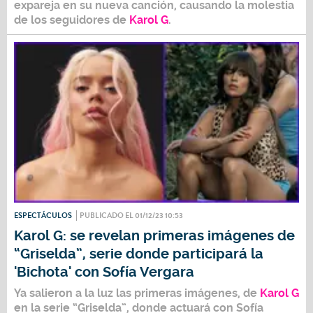
expareja en su nueva canción, causando la molestia
de los seguidores de
Karol G
.
ESPECTÁCULOS
PUBLICADO EL 01/12/23 10:53
Karol G: se revelan primeras imágenes de
“Griselda”, serie donde participará la
'Bichota' con Sofía Vergara
Ya salieron a la luz las primeras imágenes, de
Karol G
en la serie “Griselda”, donde actuará con Sofía