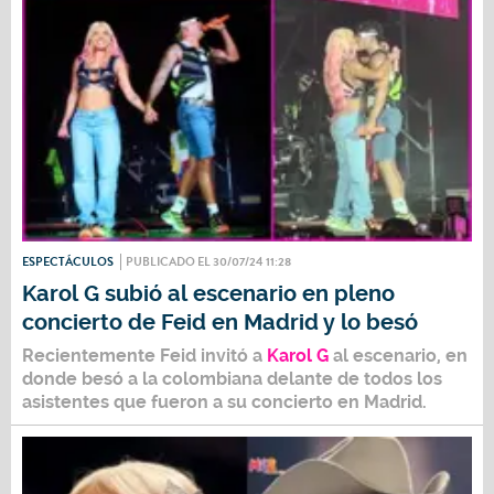
ESPECTÁCULOS
PUBLICADO EL 30/07/24 11:28
Karol G subió al escenario en pleno
concierto de Feid en Madrid y lo besó
Recientemente
Feid
invitó a
Karol G
al escenario, en
donde besó a la colombiana delante de todos los
asistentes que fueron a su concierto en Madrid.