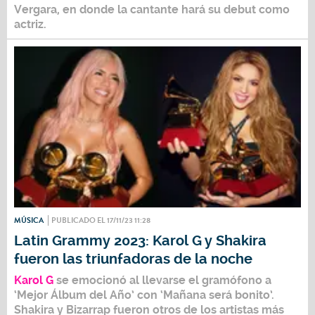
Vergara, en donde la cantante hará su debut como
actriz.
MÚSICA
PUBLICADO EL 17/11/23 11:28
Latin Grammy 2023: Karol G y Shakira
fueron las triunfadoras de la noche
Karol G
se emocionó al llevarse el gramófono a
‘Mejor Álbum del Año’ con ‘Mañana será bonito’.
Shakira
y
Bizarrap
fueron otros de los artistas más