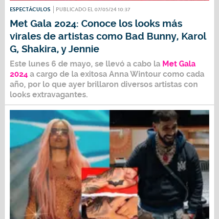
ESPECTÁCULOS
PUBLICADO EL 07/05/24 10:37
Met Gala 2024: Conoce los looks más
virales de artistas como Bad Bunny, Karol
G, Shakira, y Jennie
Este lunes 6 de mayo, se llevó a cabo la
Met Gala
2024
a cargo de la exitosa Anna Wintour como cada
año, por lo que ayer brillaron diversos artistas con
looks extravagantes.