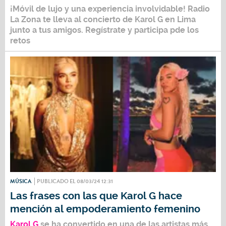
¡Móvil de lujo y una experiencia involvidable!
Radio
La Zona
te lleva al concierto de Karol G en Lima
junto a tus amigos. Regístrate y participa pde los
retos
MÚSICA
PUBLICADO EL 08/03/24 12:31
Las frases con las que Karol G hace
mención al empoderamiento femenino
Karol G
s
e ha convertido en una de las artistas más