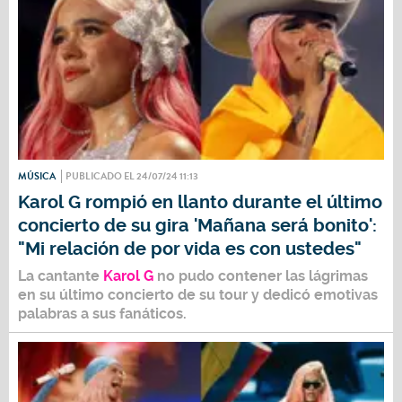
MÚSICA
PUBLICADO EL 24/07/24 11:13
Karol G rompió en llanto durante el último
concierto de su gira 'Mañana será bonito':
"Mi relación de por vida es con ustedes"
La cantante
Karol G
no pudo contener las lágrimas
en su último concierto de su tour y dedicó emotivas
palabras a sus fanáticos.