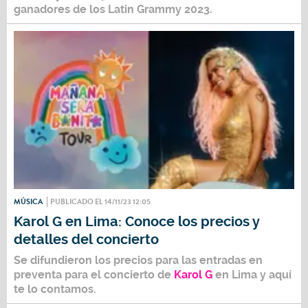
ganadores de los
Latin Grammy 2023.
MÚSICA
PUBLICADO EL 14/11/23 12:05
Karol G en Lima: Conoce los precios y
detalles del concierto
Se difundieron los precios para las entradas en
preventa para el concierto de
Karol G
en Lima y aquí
te lo contamos.