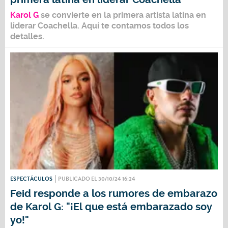
Karol G
se convierte en la primera artista latina en
liderar
Coachella.
Aquí te contamos todos los
detalles.
ESPECTÁCULOS
PUBLICADO EL 30/10/24 16:24
Feid responde a los rumores de embarazo
de Karol G: "¡El que está embarazado soy
yo!"