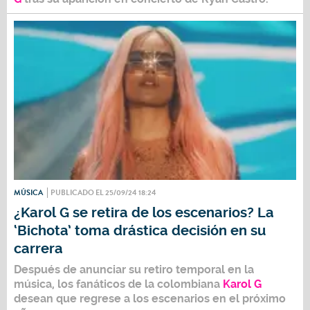
MÚSICA
PUBLICADO EL 25/09/24 18:24
¿Karol G se retira de los escenarios? La
‘Bichota’ toma drástica decisión en su
carrera
Después de anunciar su retiro temporal en la
música, los fanáticos de la colombiana
Karol G
desean que regrese a los escenarios en el próximo