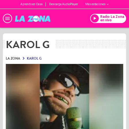
Aprendo en Casa
Descarga AudioPlayer
Más estaciones
Radio La Zona
en vivo
KAROL G
LA ZONA
KAROL G