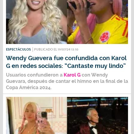
ESPECTÁCULOS
PUBLICADO EL 19/07/24 13:10
Wendy Guevera fue confundida con Karol
G en redes sociales: “Cantaste muy lindo”
Usuarios confundieron a
Karol G
con
Wendy
Guevara
, después de cantar el himno en la final de la
Copa América 2024.