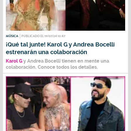
MÚSICA
PUBLICADO EL 19/07/24 10:47
¡Qué tal junte! Karol G y Andrea Bocelli
estrenarán una colaboración
Karol G
y
Andrea Bocelli
tienen en mente una
colaboración. Conoce todos los detalles.