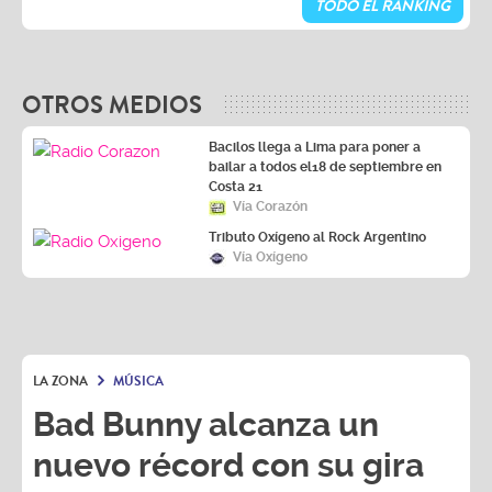
TODO EL RANKING
OTROS MEDIOS
Bacilos llega a Lima para poner a
bailar a todos el18 de septiembre en
Costa 21
Vía Corazón
Tributo Oxígeno al Rock Argentino
Vía Oxígeno
LA ZONA
MÚSICA
Bad Bunny alcanza un
nuevo récord con su gira
'Debí Tirar Más Fotos