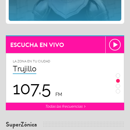
ESCUCHA EN VIVO
LA ZONA EN TU CIUDAD
LA ZON
Trujillo
Chi
107.5
1
FM
Todas las frecuencias
SuperZónica