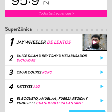
FM
Todas las frecuencias
SuperZónica
1
JAY WHEELER
DE LEJITOS
2
YA ICE DILAN X REY TONY X HELABUSADOR
DICHAVATE
3
OMAR COURTZ
KOKO
4
KATTEYES
ALO
5
EL BOGUETO, ANUEL AA , FUERZA REGIDA Y
YUNG BEEF
CUANDO NO ERA CANTANTE