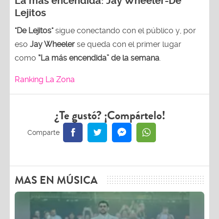
La más encendida:
Jay Wheeler-
De
Lejitos
"De Lejitos"
sigue conectando con el público y, por
eso
Jay Wheeler
se queda con el primer lugar
como
“La más encendida” de la semana
.
Ranking La Zona
¿Te gustó? ¡Compártelo!
MAS EN MÚSICA