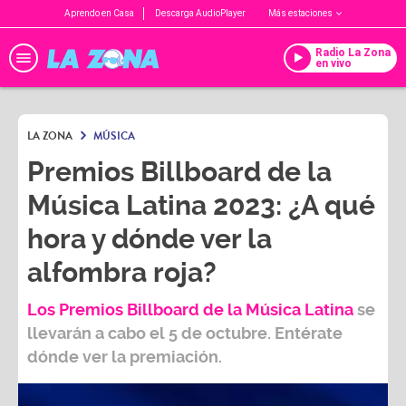
Aprendo en Casa
Descarga AudioPlayer
Más estaciones
Radio La Zona
en vivo
LA ZONA
MÚSICA
Premios Billboard de la
Música Latina 2023: ¿A qué
hora y dónde ver la
alfombra roja?
Los Premios Billboard de la Música Latina
se
llevarán a cabo el
5 de octubre.
Entérate
dónde ver la premiación.