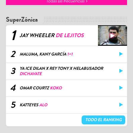
Todas las frecuencias
SuperZónica
1
JAY WHEELER
DE LEJITOS
2
MALUMA, KANY GARCÍA
1+1
3
YA ICE DILAN X REY TONY X HELABUSADOR
DICHAVATE
4
OMAR COURTZ
KOKO
5
KATTEYES
ALO
TODO EL RANKING