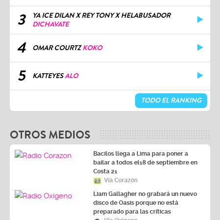
3
YA ICE DILAN X REY TONY X HELABUSADOR
DICHAVATE
4
OMAR COURTZ
KOKO
5
KATTEYES
ALO
TODO EL RANKING
OTROS MEDIOS
Bacilos llega a Lima para poner a
bailar a todos el18 de septiembre en
Costa 21
Vía Corazón
Liam Gallagher no grabará un nuevo
disco de Oasis porque no está
preparado para las críticas