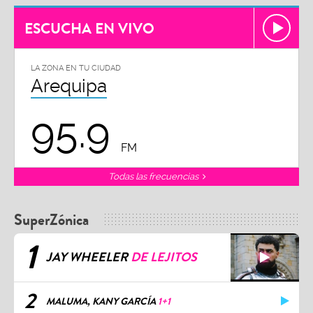
ESCUCHA EN VIVO
LA ZONA EN TU CIUDAD
Arequipa
95.9
FM
Todas las frecuencias
SuperZónica
1
JAY WHEELER
DE LEJITOS
2
MALUMA, KANY GARCÍA
1+1