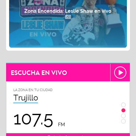
Zona Encendida: Leslie Shaw en vivo
ESCUCHA EN VIVO
LA ZONA EN TU CIUDAD
LA ZON
Trujillo
Chi
107.5
1
FM