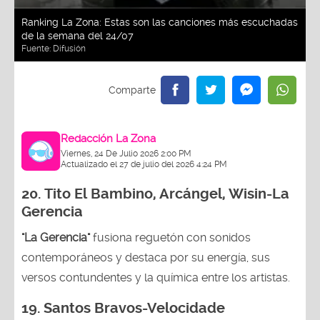
Ranking La Zona: Estas son las canciones más escuchadas
de la semana del 24/07
Fuente:
Difusión
Redacción La Zona
Viernes, 24 De Julio 2026 2:00 PM
Actualizado el 27 de julio del 2026 4:24 PM
20.
Tito El Bambino, Arcángel, Wisin-La
Gerencia
"La Gerencia"
fusiona reguetón con sonidos
contemporáneos y destaca por su energía, sus
versos contundentes y la química entre los artistas.
19. Santos Bravos-Velocidade