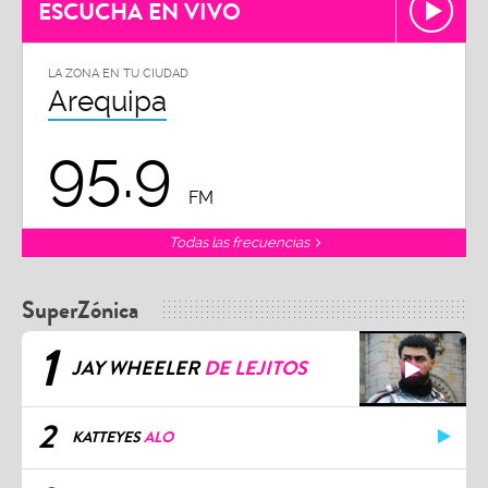
ESCUCHA EN VIVO
LA ZONA EN TU CIUDAD
Arequipa
95.9
FM
Todas las frecuencias
SuperZónica
1
JAY WHEELER
DE LEJITOS
2
KATTEYES
ALO