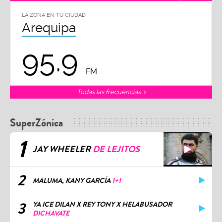
LA ZONA EN TU CIUDAD
Arequipa
95.9
FM
Todas las frecuencias
SuperZónica
1
JAY WHEELER
DE LEJITOS
2
MALUMA, KANY GARCÍA
1+1
3
YA ICE DILAN X REY TONY X HELABUSADOR
DICHAVATE