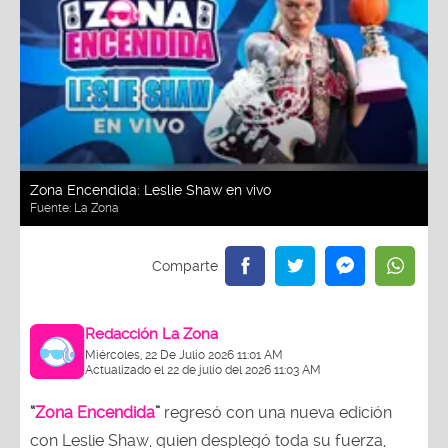
Zona Encendida: Leslie Shaw en vivo
Fuente:
La Zona
Redacción La Zona
Miércoles, 22 De Julio 2026 11:01 AM
Actualizado el 22 de julio del 2026 11:03 AM
“
Zona Encendida
”
regresó con una nueva edición
con Leslie Shaw, quien desplegó toda su fuerza,