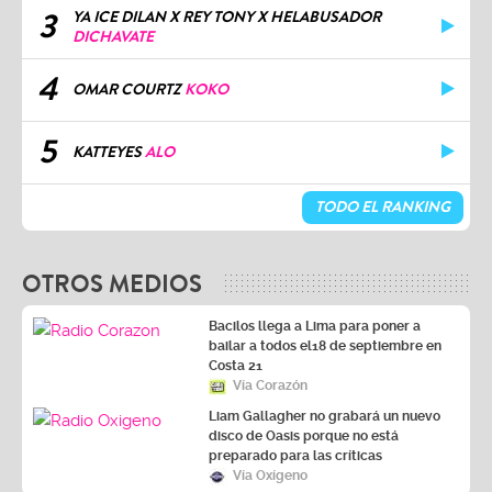
3
YA ICE DILAN X REY TONY X HELABUSADOR
DICHAVATE
4
OMAR COURTZ
KOKO
5
KATTEYES
ALO
TODO EL RANKING
OTROS MEDIOS
Bacilos llega a Lima para poner a
bailar a todos el18 de septiembre en
Costa 21
Vía Corazón
Liam Gallagher no grabará un nuevo
disco de Oasis porque no está
preparado para las críticas
Vía Oxígeno