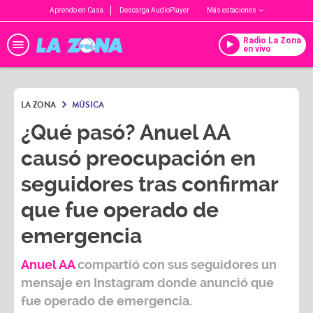
Aprendo en Casa
Descarga AudioPlayer
Más estaciones
Radio La Zona
en vivo
LA ZONA
MÚSICA
¿Qué pasó? Anuel AA
causó preocupación en
seguidores tras confirmar
que fue operado de
emergencia
Anuel AA
compartió con sus seguidores un
mensaje en
Instagram
donde anunció que
fue operado de emergencia.