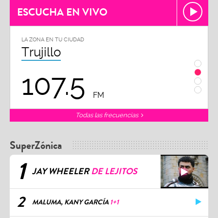
ESCUCHA EN VIVO
LA ZONA EN TU CIUDAD
LA ZON
Trujillo
Chi
107.5
1
FM
Todas las frecuencias
SuperZónica
1
JAY WHEELER
DE LEJITOS
2
MALUMA, KANY GARCÍA
1+1