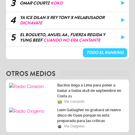
3
OMAR COURTZ
KOKO
4
YA ICE DILAN X REY TONY X HELABUSADOR
DICHAVATE
5
EL BOGUETO, ANUEL AA , FUERZA REGIDA Y
YUNG BEEF
CUANDO NO ERA CANTANTE
TODO EL RANKING
OTROS MEDIOS
Bacilos llega a Lima para poner a
bailar a todos el18 de septiembre en
Costa 21
Vía Corazón
Liam Gallagher no grabará un nuevo
disco de Oasis porque no está
preparado para las críticas
Vía Oxígeno