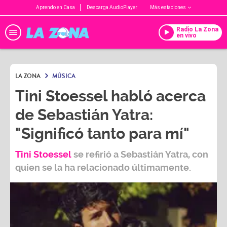
Aprendo en Casa
Descarga AudioPlayer
Más estaciones
Radio La Zona
en vivo
LA ZONA
MÚSICA
Tini Stoessel habló acerca
de Sebastián Yatra:
"Significó tanto para mí"
Tini Stoessel
se refirió a
Sebastián Yatra
, con
quien se la ha relacionado últimamente.