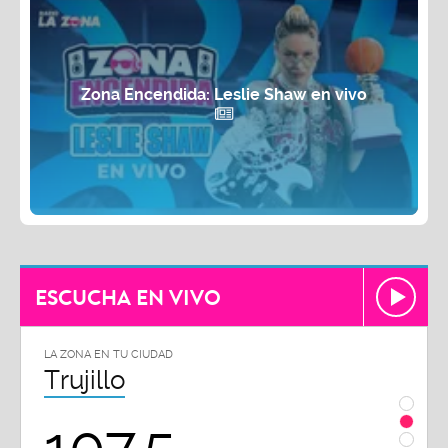
Zona Encendida: Leslie Shaw en vivo
ESCUCHA EN VIVO
LA ZONA EN TU CIUDAD
LA ZON
Trujillo
Chi
107.5
1