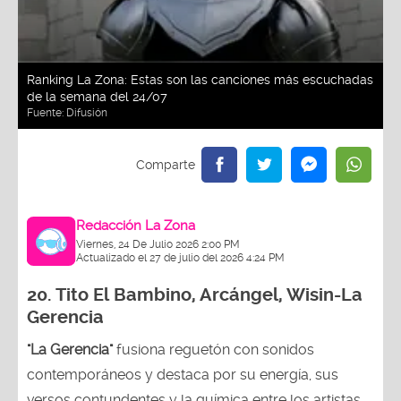
Ranking La Zona: Estas son las canciones más escuchadas
de la semana del 24/07
Fuente:
Difusión
Redacción La Zona
Viernes, 24 De Julio 2026 2:00 PM
Actualizado el 27 de julio del 2026 4:24 PM
20.
Tito El Bambino, Arcángel, Wisin-La
Gerencia
"La Gerencia"
fusiona reguetón con sonidos
contemporáneos y destaca por su energía, sus
versos contundentes y la química entre los artistas.