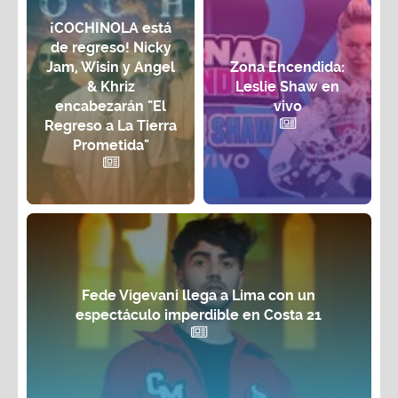
¡COCHINOLA está
de regreso! Nicky
Jam, Wisin y Angel
Zona Encendida:
& Khriz
Leslie Shaw en
encabezarán "El
vivo
Regreso a La Tierra
Prometida"
Fede Vigevani llega a Lima con un
espectáculo imperdible en Costa 21