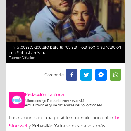
Tini Stoessel declaró para la revista Hola sobre su relación
con Sebastián Yatra.
Fuente:
Difusión
Redacción La Zona
Miércoles, 30 De Junio 2021 11:40 AM
Actualizado el 31 de diciembre del 1969 7:00 PM
Los rumores de una posible reconciliación entre
Tini
Stoessel
y
Sebastián Yatra
son cada vez más