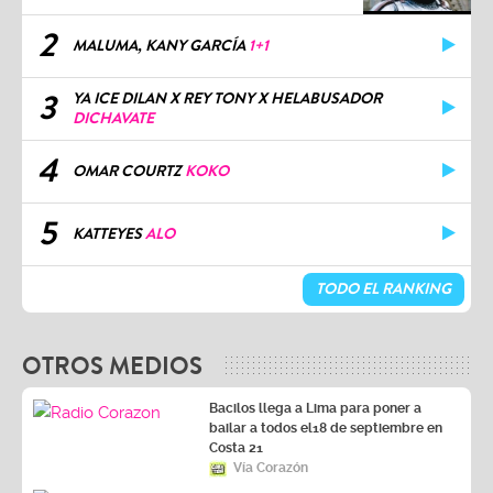
2
MALUMA, KANY GARCÍA
1+1
3
YA ICE DILAN X REY TONY X HELABUSADOR
DICHAVATE
4
OMAR COURTZ
KOKO
5
KATTEYES
ALO
TODO EL RANKING
OTROS MEDIOS
Bacilos llega a Lima para poner a
bailar a todos el18 de septiembre en
Costa 21
Vía Corazón