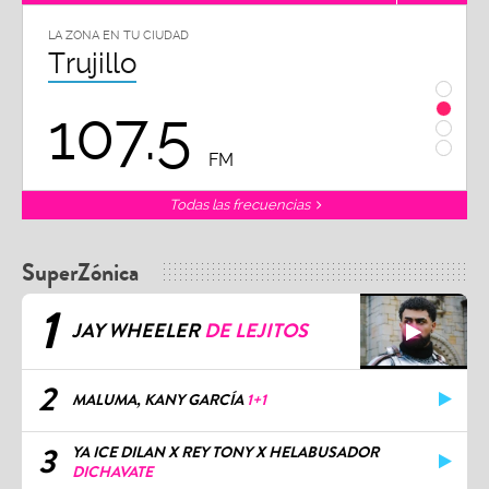
LA ZONA EN TU CIUDAD
LA ZON
Trujillo
Chi
107.5
1
FM
Todas las frecuencias
SuperZónica
1
JAY WHEELER
DE LEJITOS
2
MALUMA, KANY GARCÍA
1+1
3
YA ICE DILAN X REY TONY X HELABUSADOR
DICHAVATE