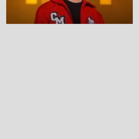
Fede Vigevani llega a Lima con un espectáculo imperdible
en Costa 21
Fuente:
Difusión
Redacción La Zona
Miércoles, 22 De Julio 2026 10:54 AM
Actualizado el 22 de julio del 2026 10:54 AM
Fede Vigevani,
uno de los creadores de contenido
más influyentes de habla hispana y una de las
figuras juveniles más exitosas de la actualidad,
llegará por primera vez al
Perú
para presentar un