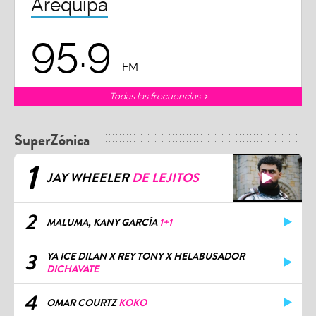
Arequipa
95.9
FM
Todas las frecuencias
SuperZónica
1
JAY WHEELER
DE LEJITOS
2
MALUMA, KANY GARCÍA
1+1
3
YA ICE DILAN X REY TONY X HELABUSADOR
DICHAVATE
4
OMAR COURTZ
KOKO