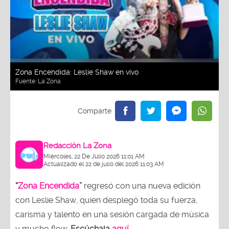
Zona Encendida: Leslie Shaw en vivo
Fuente:
La Zona
Redacción La Zona
Miércoles, 22 De Julio 2026 11:01 AM
Actualizado el 22 de julio del 2026 11:03 AM
“
Zona Encendida
”
regresó con una nueva edición
con Leslie Shaw, quien desplegó toda su fuerza,
carisma y talento en una sesión cargada de música
y mucho flow.
Escúchala
aquí.