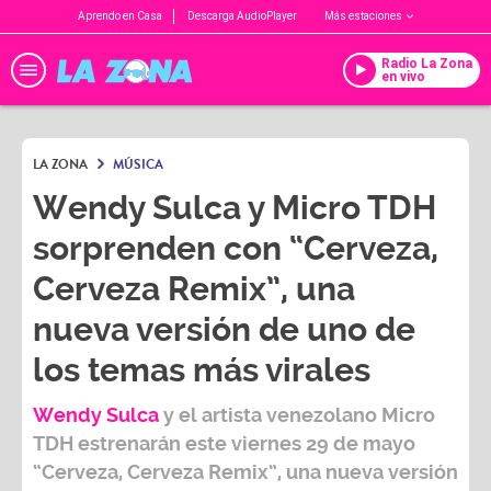
Aprendo en Casa
Descarga AudioPlayer
Más estaciones
Radio La Zona
en vivo
LA ZONA
MÚSICA
Wendy Sulca y Micro TDH
sorprenden con “Cerveza,
Cerveza Remix”, una
nueva versión de uno de
los temas más virales
Wendy Sulca
y el artista venezolano
Micro
TDH
estrenarán este viernes 29 de mayo
“Cerveza, Cerveza Remix”
, una nueva versión