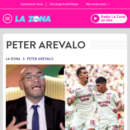
Aprendo en Casa
Descarga AudioPlayer
Más estaciones
Radio La Zona
en vivo
PETER AREVALO
LA ZONA
PETER AREVALO