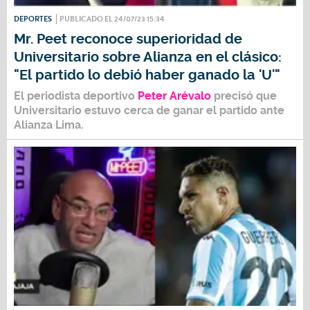
DEPORTES
PUBLICADO EL 24/07/23 15:34
Mr. Peet reconoce superioridad de
Universitario sobre Alianza en el clásico:
"El partido lo debió haber ganado la 'U'"
El periodista deportivo
Peter Arévalo
precisó que
Universitario
estuvo cerca de ganar el partido ante
Alianza Lima.