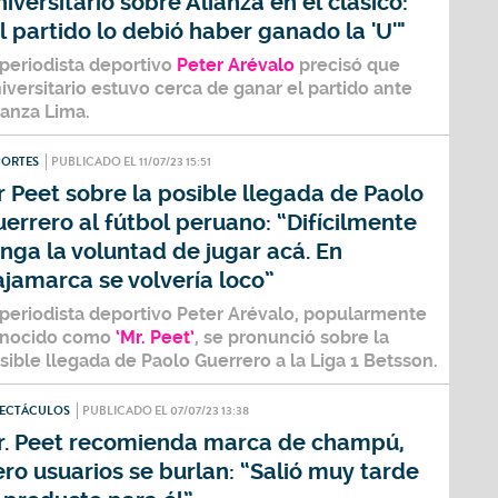
iversitario sobre Alianza en el clásico:
l partido lo debió haber ganado la 'U'"
 periodista deportivo
Peter Arévalo
precisó que
iversitario
estuvo cerca de ganar el partido ante
ianza Lima.
PORTES
PUBLICADO EL 11/07/23 15:51
 Peet sobre la posible llegada de Paolo
errero al fútbol peruano: “Difícilmente
nga la voluntad de jugar acá. En
jamarca se volvería loco”
 periodista deportivo
Peter Arévalo
, popularmente
nocido como
‘Mr. Peet’
,
se pronunció sobre la
sible llegada de
Paolo Guerrero
a la
Liga 1 Betsson
.
PECTÁCULOS
PUBLICADO EL 07/07/23 13:38
r. Peet recomienda marca de champú,
ro usuarios se burlan: “Salió muy tarde