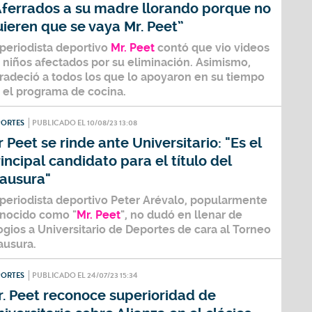
Aferrados a su madre llorando porque no
ieren que se vaya Mr. Peet”
 periodista deportivo
Mr. Peet
contó que vio videos
 niños afectados por su eliminación. Asimismo,
radeció a todos los que lo apoyaron en su tiempo
 el programa de cocina.
PORTES
PUBLICADO EL 10/08/23 13:08
 Peet se rinde ante Universitario: "Es el
incipal candidato para el título del
lausura"
 periodista deportivo
Peter Arévalo
, popularmente
nocido como
"
Mr. Peet
",
no dudó en llenar de
ogios a
Universitario de Deportes
de cara al
Torneo
ausura
.
PORTES
PUBLICADO EL 24/07/23 15:34
. Peet reconoce superioridad de