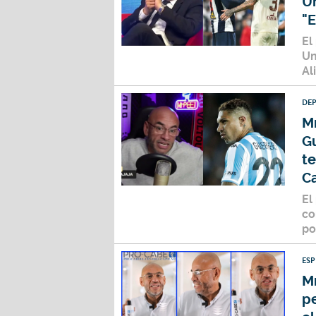
Un
"E
El
Un
Al
DE
Mr
Gu
te
Ca
El
co
po
ES
M
pe