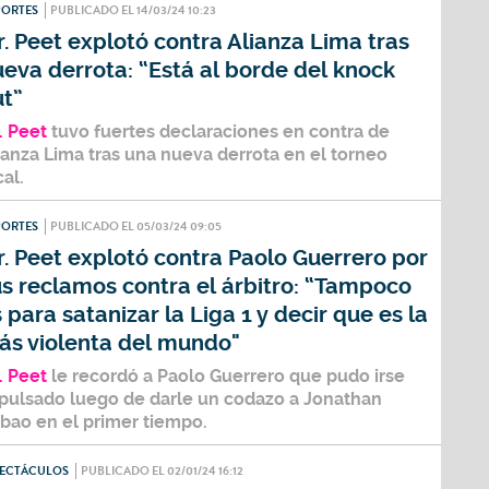
PORTES
PUBLICADO EL 14/03/24 10:23
. Peet explotó contra Alianza Lima tras
eva derrota: “Está al borde del knock
ut”
. Peet
tuvo fuertes declaraciones en contra de
ianza Lima tras una nueva derrota en el torneo
cal.
PORTES
PUBLICADO EL 05/03/24 09:05
. Peet explotó contra Paolo Guerrero por
s reclamos contra el árbitro: “Tampoco
 para satanizar la Liga 1 y decir que es la
ás violenta del mundo"
. Peet
le recordó a
Paolo Guerrero
que pudo irse
pulsado luego de darle un codazo a
Jonathan
lbao
en el primer tiempo.
PECTÁCULOS
PUBLICADO EL 02/01/24 16:12