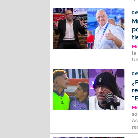
DE
Mr
po
ti
Mr
la
Un
DE
¿
re
“E
Mr
so
A
re