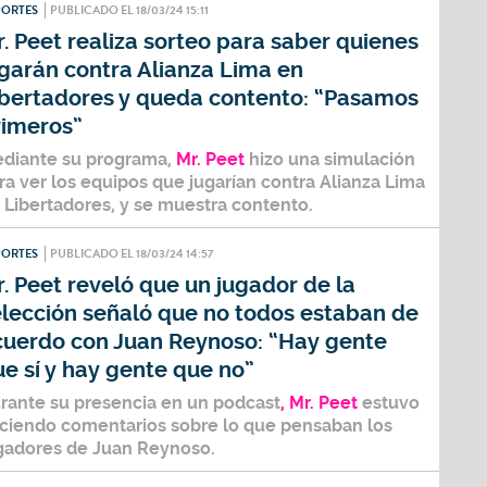
PORTES
PUBLICADO EL 18/03/24 15:11
. Peet realiza sorteo para saber quienes
garán contra Alianza Lima en
ibertadores y queda contento: “Pasamos
rimeros”
diante su programa,
Mr. Peet
hizo una simulación
ra ver los equipos que jugarían contra
Alianza Lima
n
Libertadores
, y se muestra contento.
PORTES
PUBLICADO EL 18/03/24 14:57
. Peet reveló que un jugador de la
elección señaló que no todos estaban de
cuerdo con Juan Reynoso: “Hay gente
e sí y hay gente que no”
rante su presencia en un podcast
, Mr. Peet
estuvo
ciendo comentarios sobre lo que pensaban los
gadores de
Juan Reynoso.