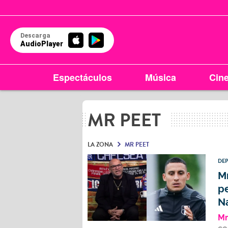
Descarga
AudioPlayer
Espectáculos
Música
Cin
MR PEET
LA ZONA
MR PEET
DE
Mr
pe
Na
Mr