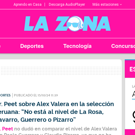
Más estaciones
Aprendo en Casa
Descarga AudioPlayer
e
Deportes
Tecnología
Concurs
E
L
PORTES
PUBLICADO EL 15/10/24 11:39
. Peet sobre Alex Valera en la selección
ruana: “No está al nivel de La Rosa,
varro, Guerrero o Pizarro”
. Peet
no dudó en comparar el nivel de
Alex Valera