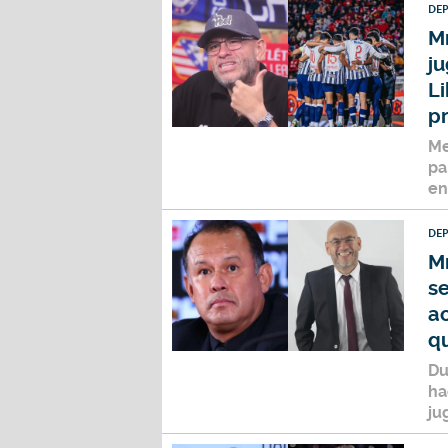
DE
Mr
ju
L
p
Me
pa
e
DE
Mr
s
a
qu
Du
ha
ju