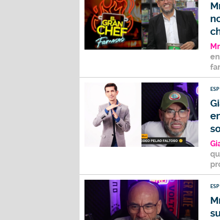
Mr
no
ch
Mr
en
fa
ES
G
en
so
Gi
qu
pr
ES
Mr
su