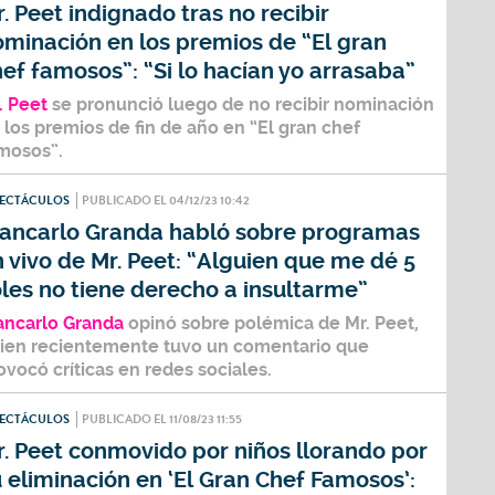
. Peet indignado tras no recibir
minación en los premios de “El gran
ef famosos”: “Si lo hacían yo arrasaba”
. Peet
se pronunció luego de no recibir nominación
 los premios de fin de año en
“El gran chef
mosos”.
PECTÁCULOS
PUBLICADO EL 04/12/23 10:42
iancarlo Granda habló sobre programas
 vivo de Mr. Peet: “Alguien que me dé 5
les no tiene derecho a insultarme”
ancarlo Granda
opinó sobre polémica de
Mr. Peet
,
ien recientemente tuvo un comentario que
ovocó críticas en redes sociales.
PECTÁCULOS
PUBLICADO EL 11/08/23 11:55
. Peet conmovido por niños llorando por
 eliminación en ‘El Gran Chef Famosos’: