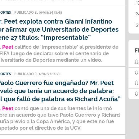
1
PORTES
PUBLICADO EL 09/08/24 15:48
2
. Peet explota contra Gianni Infantino
3
r afirmar que Universitario de Deportes
ene 27 títulos: “Impresentable”
. Peet
calificó de ‘Impresentable’ al presidente de
F
 FIFA luego de declarar sobre el centenario de
iversitario de Deportes mediante un video.
Ú
Ú
PORTES
PUBLICADO EL 17/07/24 14:23
Paolo Guerrero fue engañado? Mr. Peet
Ú
veló que tenía un acuerdo de palabra:
Ú
l que falló de palabra es Richard Acuña”
. Peet
contó que una de sus fuentes le informó
bre un acuerdo que tuvo
Paolo Guerrero y Richard
cuña
previo a la
Copa América
, y que este no fue
spetado por el directivo de la UCV.