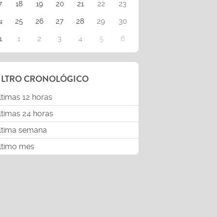
7
18
19
20
21
22
23
4
25
26
27
28
29
30
1
1
2
3
4
5
6
ILTRO CRONOLÓGICO
ltimas 12 horas
ltimas 24 horas
ltima semana
ltimo mes