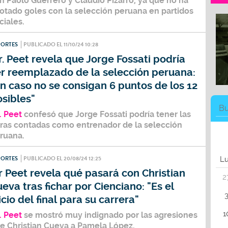
n
Paolo Guerrero y Claudio Pizarro
, ya que no ha
otado goles con la selección peruana en partidos
iciales.
PORTES
PUBLICADO EL 11/10/24 10:28
. Peet revela que Jorge Fossati podría
er reemplazado de la selección peruana:
n caso no se consigan 6 puntos de los 12
sibles"
. Peet
confesó que Jorge Fossati podría tener las
ras contadas como entrenador de la selección
ruana.
PORTES
PUBLICADO EL 20/08/24 12:25
L
 Peet revela qué pasará con Christian
2
eva tras fichar por Cienciano: "Es el
icio del final para su carrera"
1
. Peet
se mostró muy indignado por las agresiones
ue
Christian Cueva
a
Pamela López
.