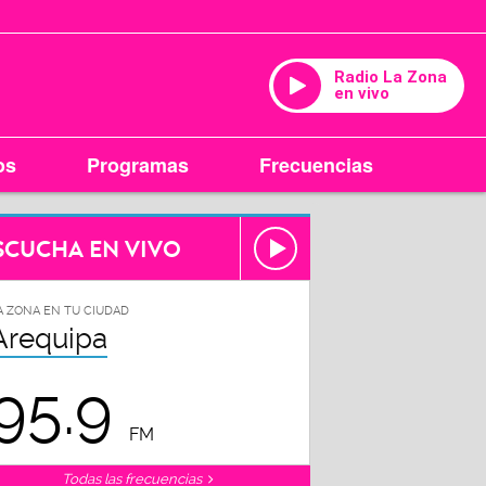
Radio La Zona
en vivo
os
Programas
Frecuencias
SCUCHA EN VIVO
A ZONA EN TU CIUDAD
Arequipa
95.9
FM
Todas las frecuencias