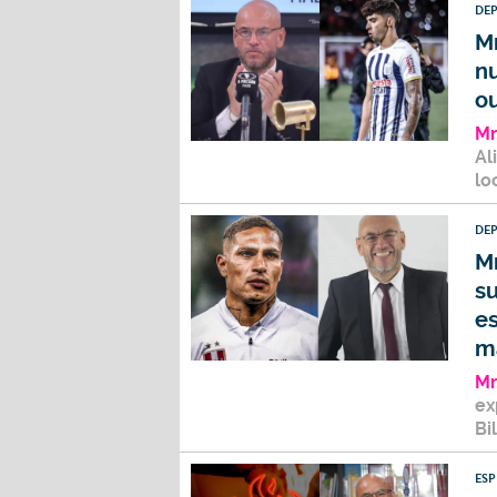
DE
Mr
nu
o
Mr
Al
lo
DE
Mr
su
es
m
Mr
ex
Bi
ES