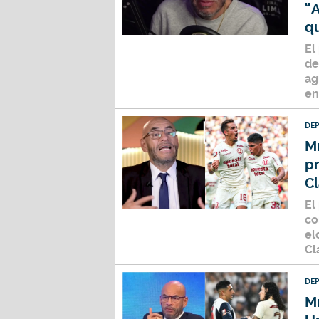
“
qu
El
de
ag
en
DE
Mr
pr
C
El
co
el
Cl
DE
Mr