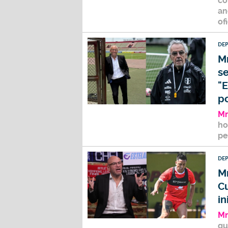
co
an
of
DE
Mr
s
"E
po
Mr
ho
pe
DE
Mr
Cu
in
Mr
q