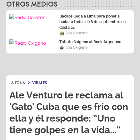
Bacilos llega a Lima para poner a
bailar a todos el18 de septiembre en
Costa 21
Vía Corazón
Tributo Oxígeno al Rock Argentino
Vía Oxígeno
LA ZONA
VIRALES
Ale Venturo le reclama al
‘Gato’ Cuba que es frío con
ella y él responde: “Uno
tiene golpes en la vida...”
Ale Venturo
y
Rodrigo Cuba
realizaron un
live en TikTok y revelaron detalles de su