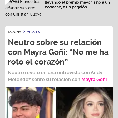
llevando el premio mayor, sino a un
borracho, a un pegalón"
LA ZONA
VIRALES
Neutro sobre su relación
con Mayra Goñi: “No me ha
roto el corazón”
Neutro
reveló en una entrevista con
Andy
Melendez
sobre su relación con
Mayra Goñi.