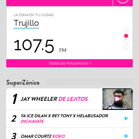
LA ZONA EN TU CIUDAD
LA ZON
Trujillo
Chi
107.5
1
FM
Todas las frecuencias
SuperZónica
1
JAY WHEELER
DE LEJITOS
2
YA ICE DILAN X REY TONY X HELABUSADOR
DICHAVATE
3
OMAR COURTZ
KOKO