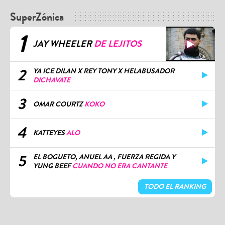
SuperZónica
1
JAY WHEELER
DE LEJITOS
2
YA ICE DILAN X REY TONY X HELABUSADOR
DICHAVATE
3
OMAR COURTZ
KOKO
4
KATTEYES
ALO
5
EL BOGUETO, ANUEL AA , FUERZA REGIDA Y
YUNG BEEF
CUANDO NO ERA CANTANTE
TODO EL RANKING
OTROS MEDIOS