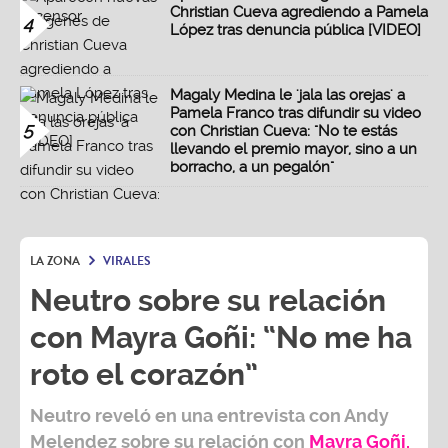
Christian Cueva agrediendo a Pamela
4
López tras denuncia pública [VIDEO]
Magaly Medina le 'jala las orejas' a
Pamela Franco tras difundir su video
5
con Christian Cueva: "No te estás
llevando el premio mayor, sino a un
borracho, a un pegalón"
LA ZONA
VIRALES
Neutro sobre su relación
con Mayra Goñi: “No me ha
roto el corazón”
Neutro
reveló en una entrevista con
Andy
Melendez
sobre su relación con
Mayra Goñi.