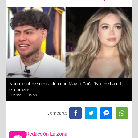
Neutro sobre su relación con Mayra Goñi: “No me ha roto
el corazón”
Fuente:
Difusión
Redacción La Zona