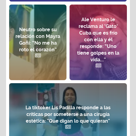
Ale Venturo le
reclama al ‘Gato’
Neutro sobre su
Cuba que es frío
relación con Mayra
con ella y él
Goñi: “No me ha
responde: “Uno
roto el corazón”
tiene golpes en la
vida...”
La tiktoker Lis Padilla responde a las
críticas por someterse a una cirugía
estética: "Que digan lo que quieran"