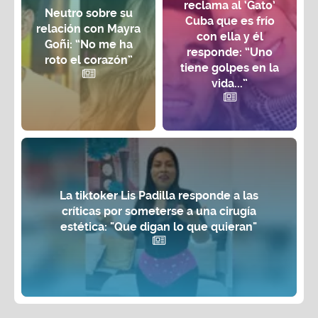
reclama al ‘Gato’
Neutro sobre su
Cuba que es frío
relación con Mayra
con ella y él
Goñi: “No me ha
responde: “Uno
roto el corazón”
tiene golpes en la
vida...”
La tiktoker Lis Padilla responde a las
críticas por someterse a una cirugía
estética: "Que digan lo que quieran"