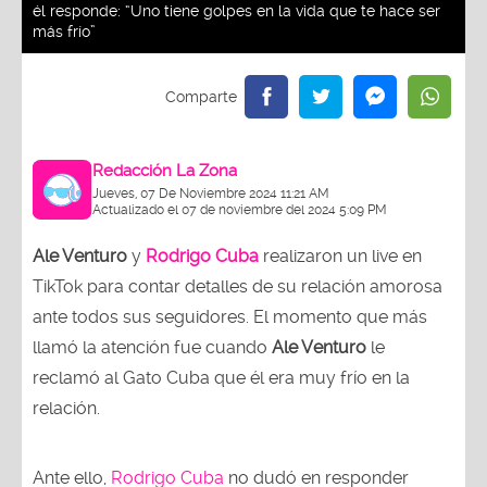
él responde: “Uno tiene golpes en la vida que te hace ser
más frío”
Redacción La Zona
Jueves, 07 De Noviembre 2024 11:21 AM
Actualizado el 07 de noviembre del 2024 5:09 PM
Ale Venturo
y
Rodrigo Cuba
realizaron un live en
TikTok para contar detalles de su relación amorosa
ante todos sus seguidores. El momento que más
llamó la atención fue cuando
Ale Venturo
le
reclamó al Gato Cuba que él era muy frío en la
relación.
Ante ello,
Rodrigo Cuba
no dudó en responder