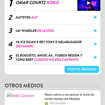
1
OMAR COURTZ
KOKO
2
KATTEYES
ALO
3
JAY WHEELER
DE LEJITOS
4
YA ICE DILAN X REY TONY X HELABUSADOR
DICHAVATE
5
EL BOGUETO, ANUEL AA , FUERZA REGIDA Y
YUNG BEEF
CUANDO NO ERA CANTANTE
TODO EL RANKING
OTROS MEDIOS
Maná vuelve a encabezar el show de
medio tiempo del Mundial
Vía Corazón