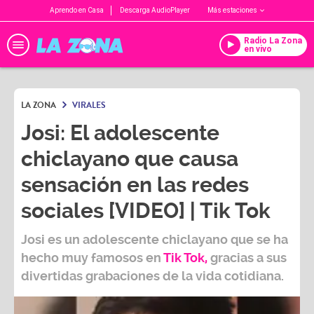
Aprendo en Casa
Descarga AudioPlayer
Más estaciones
Radio La Zona
en vivo
LA ZONA
VIRALES
Josi: El adolescente
chiclayano que causa
sensación en las redes
sociales [VIDEO] | Tik Tok
Josi
es un adolescente chiclayano que se ha
hecho muy famosos en
Tik Tok
,
gracias a sus
divertidas grabaciones de la vida cotidiana.