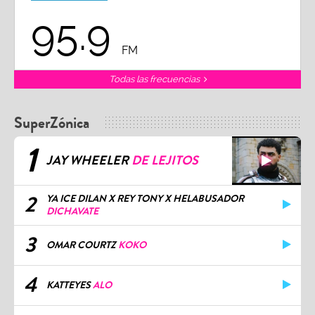
95.9
FM
Todas las frecuencias
SuperZónica
1
JAY WHEELER
DE LEJITOS
2
YA ICE DILAN X REY TONY X HELABUSADOR
DICHAVATE
3
OMAR COURTZ
KOKO
4
KATTEYES
ALO