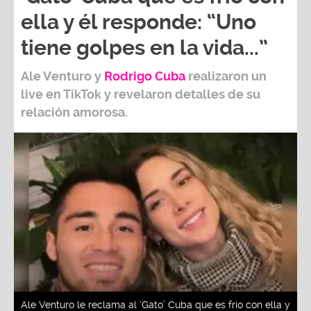
ella y él responde: “Uno
tiene golpes en la vida...”
Ale Venturo
y
Rodrigo Cuba
realizaron un
live en TikTok y revelaron detalles de su
relación amorosa.
Ale Venturo le reclama al ‘Gato’ Cuba que es frío con ella y