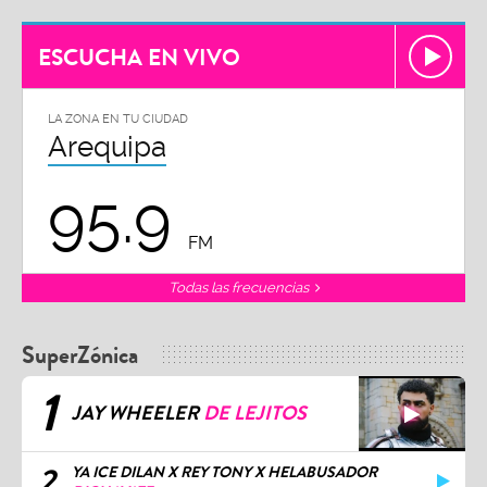
ESCUCHA EN VIVO
LA ZONA EN TU CIUDAD
Arequipa
95.9
FM
Todas las frecuencias
SuperZónica
1
JAY WHEELER
DE LEJITOS
2
YA ICE DILAN X REY TONY X HELABUSADOR