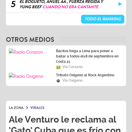
5
EL BOGUETO, ANUEL AA , FUERZA REGIDA Y
YUNG BEEF
CUANDO NO ERA CANTANTE
TODO EL RANKING
OTROS MEDIOS
Bacilos llega a Lima para poner a
bailar a todos el18 de septiembre en
Costa 21
Vía Corazón
Tributo Oxígeno al Rock Argentino
Vía Oxígeno
LA ZONA
VIRALES
Ale Venturo le reclama al
‘Gato’ Cuba que es frío con