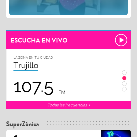
ESCUCHA EN VIVO
LA ZONA EN TU CIUDAD
LA ZON
Trujillo
Chi
107.5
1
FM
Todas las frecuencias
SuperZónica