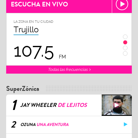
ESCUCHA EN VIVO
LA ZONA EN TU CIUDAD
LA ZON
Trujillo
Chi
107.5
1
FM
Todas las frecuencias
SuperZónica
1
JAY WHEELER
DE LEJITOS
2
OZUNA
UNA AVENTURA