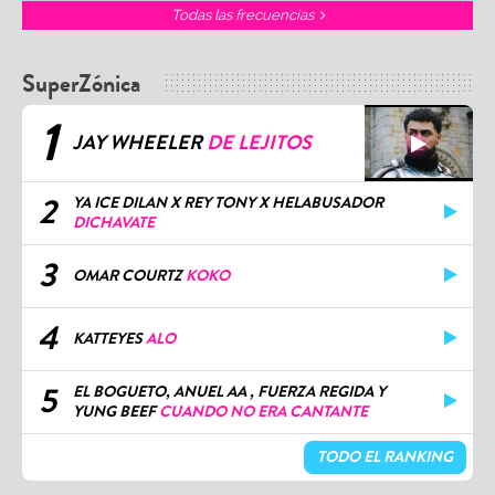
SuperZónica
1
JAY WHEELER
DE LEJITOS
2
YA ICE DILAN X REY TONY X HELABUSADOR
DICHAVATE
3
OMAR COURTZ
KOKO
4
KATTEYES
ALO
5
EL BOGUETO, ANUEL AA , FUERZA REGIDA Y
YUNG BEEF
CUANDO NO ERA CANTANTE
TODO EL RANKING