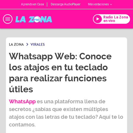
Aprendo en Casa
Descarga AudioPlayer
Más estaciones
Radio La Zona
en vivo
LA ZONA
VIRALES
Whatsapp Web: Conoce
los atajos en tu teclado
para realizar funciones
útiles
WhatsApp
es una plataforma llena de
secretos ¿sabías que existen múltiples
atajos con las letras de tu teclado?
Aquí te lo
contamos.