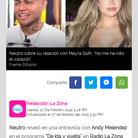
Neutro sobre su relación con Mayra Goñi: “No me ha roto
el corazón”
Fuente:
Difusión
Redacción La Zona
Jueves, 27 De Febrero 2025 5:48 PM
Actualizado el 27 de febrero del 2025 5:52 PM
Neutro
reveló en una entrevista con
Andy Melendez
en el programa
“De ida y vuelta”
en
Radio La Zona