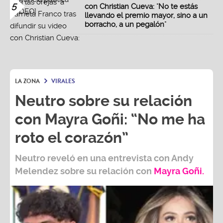
5
con Christian Cueva: "No te estás
llevando el premio mayor, sino a un
borracho, a un pegalón"
LA ZONA
VIRALES
Neutro sobre su relación
con Mayra Goñi: “No me ha
roto el corazón”
Neutro
reveló en una entrevista con
Andy
Melendez
sobre su relación con
Mayra Goñi.