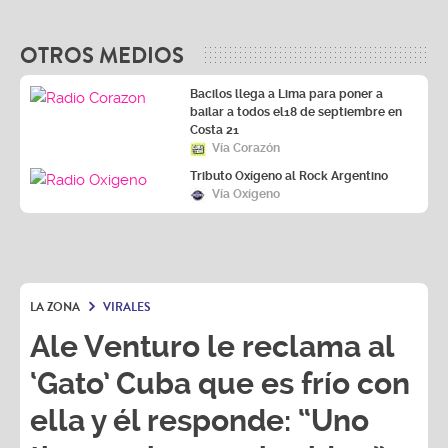
OTROS MEDIOS
Bacilos llega a Lima para poner a
bailar a todos el18 de septiembre en
Costa 21
Vía Corazón
Tributo Oxígeno al Rock Argentino
Vía Oxígeno
LA ZONA
VIRALES
Ale Venturo le reclama al
‘Gato’ Cuba que es frío con
ella y él responde: “Uno
tiene golpes en la vida...”
Ale Venturo
y
Rodrigo Cuba
realizaron un