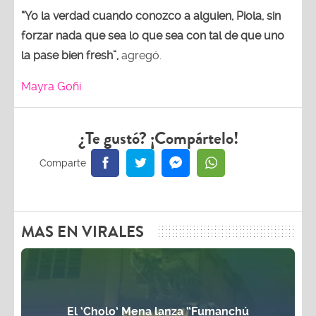
“Yo la verdad cuando conozco a alguien, Piola, sin
forzar nada que sea lo que sea con tal de que uno
la pase bien fresh”,
agregó.
Mayra Goñi
¿Te gustó? ¡Compártelo!
MAS EN VIRALES
El ‘Cholo’ Mena lanza “Fumanchú
Chifita”, un chifa con sabor a barrio