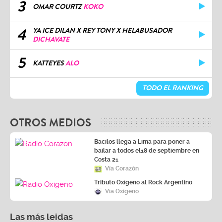
3
OMAR COURTZ
KOKO
4
YA ICE DILAN X REY TONY X HELABUSADOR
DICHAVATE
5
KATTEYES
ALO
TODO EL RANKING
OTROS MEDIOS
Bacilos llega a Lima para poner a
bailar a todos el18 de septiembre en
Costa 21
Vía Corazón
Tributo Oxígeno al Rock Argentino
Vía Oxígeno
Las más leidas