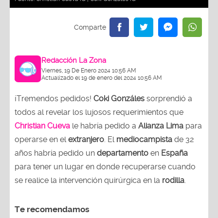
Redacción La Zona
Viernes, 19 De Enero 2024 10:56 AM
Actualizado el 19 de enero del 2024 10:56 AM
¡Tremendos pedidos!
Coki Gonzáles
sorprendió a
todos al revelar los lujosos requerimientos que
Christian Cueva
le habría pedido a
Alianza Lima
para
operarse en el
extranjero
. El
mediocampista
de 32
años habría pedido un
departamento
en
España
para tener un lugar en donde recuperarse cuando
se realice la intervención quirúrgica en la
rodilla
.
Te recomendamos