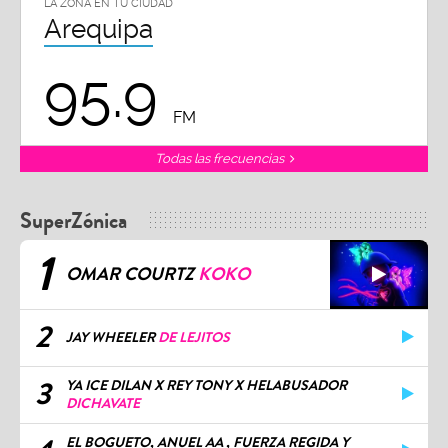
LA ZONA EN TU CIUDAD
Arequipa
95.9
FM
Todas las frecuencias
SuperZónica
1
OMAR COURTZ
KOKO
2
JAY WHEELER
DE LEJITOS
3
YA ICE DILAN X REY TONY X HELABUSADOR
DICHAVATE
EL BOGUETO, ANUEL AA , FUERZA REGIDA Y