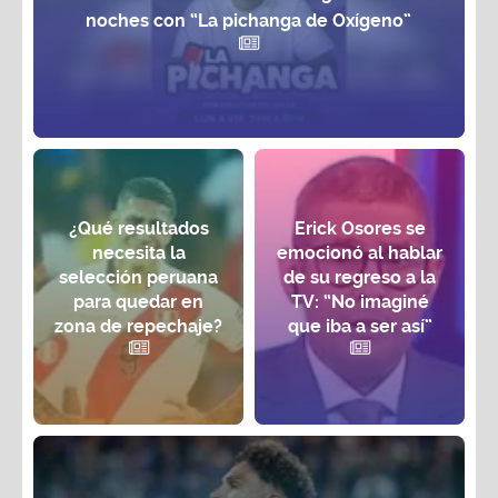
noches con “La pichanga de Oxígeno”
¿Qué resultados
Erick Osores se
necesita la
emocionó al hablar
selección peruana
de su regreso a la
para quedar en
TV: “No imaginé
zona de repechaje?
que iba a ser así”