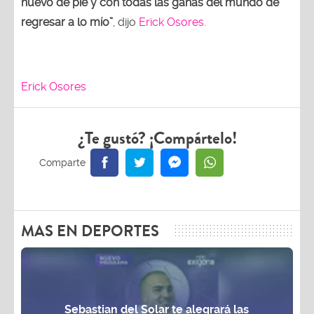
nuevo de pie y con todas las ganas del mundo de
regresar a lo mío”
, dijo
Erick Osores.
Erick Osores
¿Te gustó? ¡Compártelo!
MAS EN DEPORTES
Sebastian del Solar te alegrará las