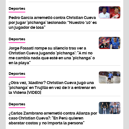
Deportes
Pedro García arremetió contra Christian Cueva
por jugar 'pichanga' lesionado: “Nuestro ‘10’ es
un jugador de losa”
Deportes
Jorge Fossati rompe su silencio tras ver a
Christian Cueva jugando 'pichanga': "A mí no
me cambia nada que esté en una 'pichanga' o
en la playa"
Deportes
¿Otra vez, ‘Aladino’? Christian Cueva jugó una
'pichanga' en Trujillo en vez de ir a entrenar en
la Videna [VIDEO]
Deportes
¿Carlos Zambrano arremetió contra Alianza por
caso Christian Cueva?: "En Perú quieren
abaratar costos y no importa la persona"