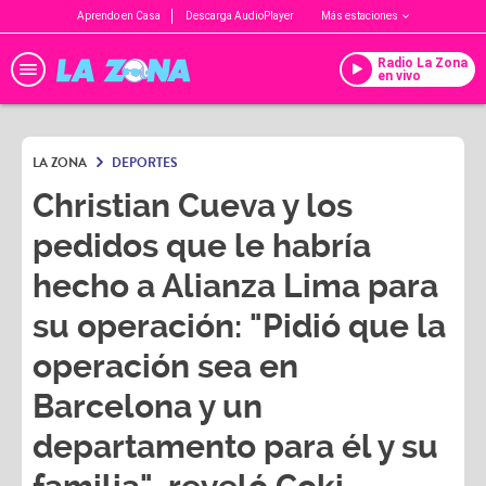
Aprendo en Casa
Descarga AudioPlayer
Más estaciones
Radio La Zona
en vivo
LA ZONA
DEPORTES
Christian Cueva y los
pedidos que le habría
hecho a Alianza Lima para
su operación: "Pidió que la
operación sea en
Barcelona y un
departamento para él y su