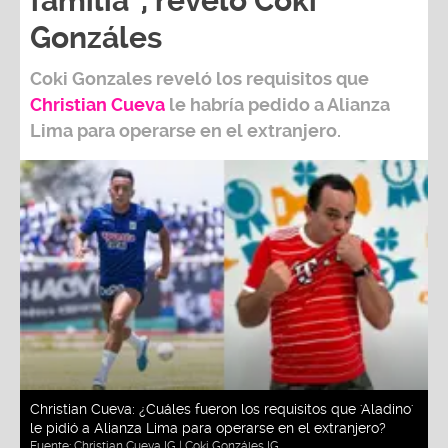
familia", reveló Coki
Gonzáles
Coki Gonzales
reveló los requisitos que
Christian Cueva
le habría pedido a Alianza
Lima para operarse en el extranjero.
Christian Cueva: ¿Cuáles fueron los requisitos que 'Aladino'
le pidió a Alianza Lima para operarse en el extranjero?
Fuente:
Christian Cueva IG | Coki Gonzáles IG