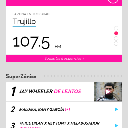
LA ZONA EN TU CIUDAD
LA ZON
Trujillo
Chi
107.5
1
FM
Todas las frecuencias
SuperZónica
1
JAY WHEELER
DE LEJITOS
2
MALUMA, KANY GARCÍA
1+1
3
YA ICE DILAN X REY TONY X HELABUSADOR