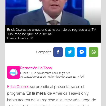
Erick Osores se emocionó al hablar de su regreso a la TV:
“No imaginé que iba a ser así”
Fuente:
América TV
Redacción La Zona
Lunes, 11 De Noviembre 2024 11:57 AM
Actualizado el 11 de noviembre del 2024 11:57 AM
Erick Osores
sorprendió al presentarse en el
programa
‘En la mesa’
de América Televisión y
habló acerca de su regreso a la televisión luego de