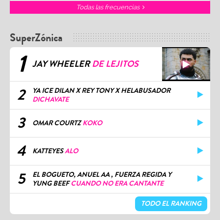
Todas las frecuencias
SuperZónica
1
JAY WHEELER
DE LEJITOS
2
YA ICE DILAN X REY TONY X HELABUSADOR
DICHAVATE
3
OMAR COURTZ
KOKO
4
KATTEYES
ALO
5
EL BOGUETO, ANUEL AA , FUERZA REGIDA Y
YUNG BEEF
CUANDO NO ERA CANTANTE
TODO EL RANKING