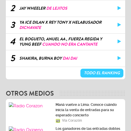
2
JAY WHEELER
DE LEJITOS
3
YA ICE DILAN X REY TONY X HELABUSADOR
DICHAVATE
4
EL BOGUETO, ANUEL AA , FUERZA REGIDA Y
YUNG BEEF
CUANDO NO ERA CANTANTE
5
SHAKIRA, BURNA BOY
DAI DAI
TODO EL RANKING
OTROS MEDIOS
Maná vuelve a Lima: Conoce cuándo
inicia la venta de entradas para su
esperado concierto
Vía Corazón
Los ganadores de las entradas dobles