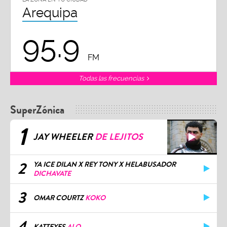
Arequipa
95.9
FM
Todas las frecuencias
SuperZónica
1
JAY WHEELER
DE LEJITOS
2
YA ICE DILAN X REY TONY X HELABUSADOR
DICHAVATE
3
OMAR COURTZ
KOKO
4
KATTEYES
ALO