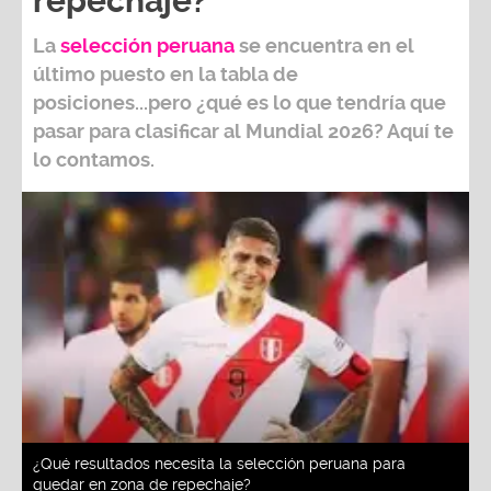
repechaje?
La
selección peruana
se encuentra en el
último puesto en la tabla de
posiciones...pero ¿qué es lo que tendría que
pasar para clasificar al
Mundial 2026?
Aquí te
lo contamos.
¿Qué resultados necesita la selección peruana para
quedar en zona de repechaje?