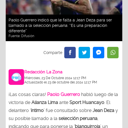
Paolo Guerrero indicó que le falta a Jean Deza para ser
llamado a la selección peruana: “Es una preparación
diferente”
Fuente:
Difusión
Redacción La Zona
Miércoles, 23 De Octubre 2024 12:17 PM
Actualizado el 23 de octubre del 2024 12:17 PM
¡Las cosas claras!
Paolo Guerrero
habló luego de la
victoria de
Alianza Lima
ante
Sport Huancayo
. El
delantero ‘
íntimo
’ fue consultado sobre
Jean Deza
y
su posible llamado a la
selección peruana
,
indicando que para ponerse la ‘
blanquirroja
’ un