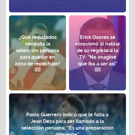
¿Qué resultados
Erick Osores se
necesita la
emocionó al hablar
selección peruana
de su regreso a la
para quedar en
TV: “No imaginé
zona de repechaje?
que iba a ser así”
Paolo Guerrero indicó que le falta a
Jean Deza para ser llamado a la
selección peruana: “Es una preparación
diferente”