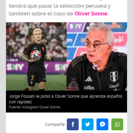
tendrá que pasar la selección peruana y
también sobre el caso de
Oliver Sonne.
Jorge Fossati le pidió a Oliver Sonne que aprenda español
con rapidez
Fuente:
Instagram Oliver Sonne