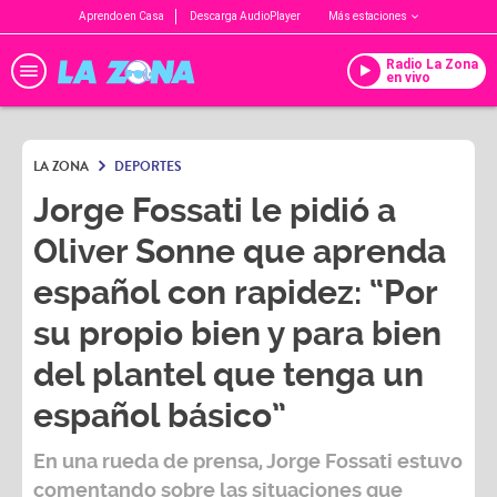
Aprendo en Casa
Descarga AudioPlayer
Más estaciones
Radio La Zona
en vivo
LA ZONA
DEPORTES
Jorge Fossati le pidió a
Oliver Sonne que aprenda
español con rapidez: “Por
su propio bien y para bien
del plantel que tenga un
español básico”
En una rueda de prensa,
Jorge Fossati
estuvo
comentando sobre las situaciones que