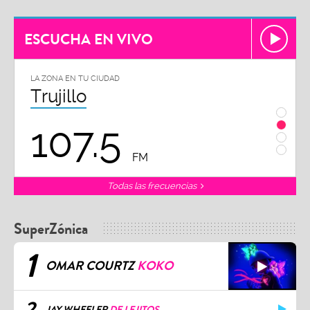
ESCUCHA EN VIVO
LA ZONA EN TU CIUDAD
LA ZON
Trujillo
Chi
107.5
1
FM
Todas las frecuencias
SuperZónica
1
OMAR COURTZ
KOKO
2
JAY WHEELER
DE LEJITOS