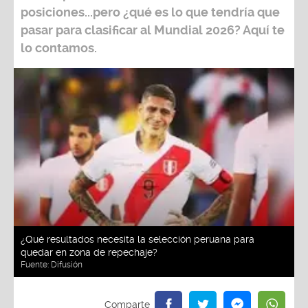
posiciones...pero ¿qué es lo que tendría que
pasar para clasificar al
Mundial 2026?
Aquí te
lo contamos.
¿Qué resultados necesita la selección peruana para
quedar en zona de repechaje?
Fuente:
Difusión