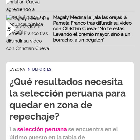
Magaly Medina le 'jala las orejas' a
Pamela Franco tras difundir su video
5
con Christian Cueva: "No te estás
llevando el premio mayor, sino a un
borracho, a un pegalón"
LA ZONA
DEPORTES
¿Qué resultados necesita
la selección peruana para
quedar en zona de
repechaje?
La
selección peruana
se encuentra en el
último puesto en la tabla de