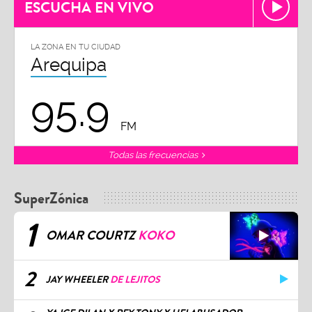
ESCUCHA EN VIVO
LA ZONA EN TU CIUDAD
Arequipa
95.9
FM
Todas las frecuencias
SuperZónica
1
OMAR COURTZ
KOKO
2
JAY WHEELER
DE LEJITOS