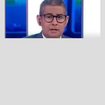
Erick Osores se emocionó al hablar de su regreso a la TV:
“No imaginé que iba a ser así”
Fuente:
América TV
Redacción La Zona
Lunes, 11 De Noviembre 2024 11:57 AM
Actualizado el 11 de noviembre del 2024 11:57 AM
Erick Osores
sorprendió al presentarse en el