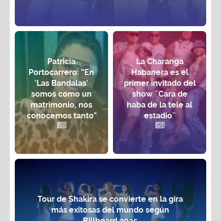
Patricia
La Charanga
Portocarrero: “En
Habanera es el
'Las Bandalas'
primer invitado del
somos como un
show ¨Cara de
matrimonio, nos
haba de la tele al
conocemos tanto"
estadio¨
Tour de Shakira se convierte en la gira
más exitosas del mundo según
Billboard 2025