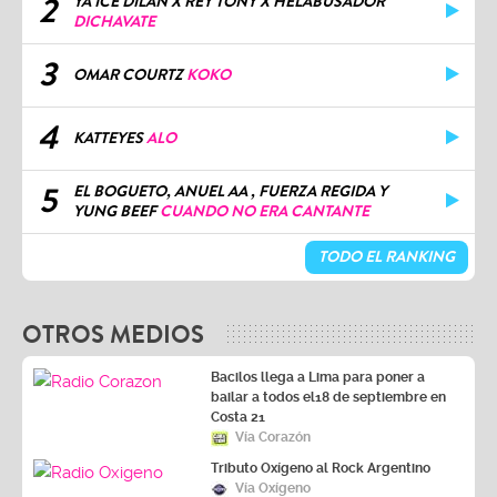
2
YA ICE DILAN X REY TONY X HELABUSADOR
DICHAVATE
3
OMAR COURTZ
KOKO
4
KATTEYES
ALO
5
EL BOGUETO, ANUEL AA , FUERZA REGIDA Y
YUNG BEEF
CUANDO NO ERA CANTANTE
TODO EL RANKING
OTROS MEDIOS
Bacilos llega a Lima para poner a
bailar a todos el18 de septiembre en
Costa 21
Vía Corazón
Tributo Oxígeno al Rock Argentino
Vía Oxígeno