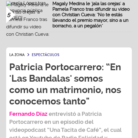
Magaly Medina le 'jala las orejas' a
Pamela Franco tras difundir su video
5
con Christian Cueva: "No te estás
llevando el premio mayor, sino a un
borracho, a un pegalón"
LA ZONA
ESPECTÁCULOS
Patricia Portocarrero: “En
'Las Bandalas' somos
como un matrimonio, nos
conocemos tanto"
Fernando Díaz
entrevistó a
Patricia
Portocarrero
en un episodio del
videopodcast
“Una Tacita de Café”,
el cual
está en Youtube de
Radio Felicidad
y