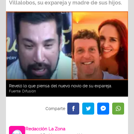
Villalobos,
su expareja y madre de sus hijos.
Reveló lo que piensa del nuevo novio de su expareja.
Fuente:
Difusión
Redacción La Zona