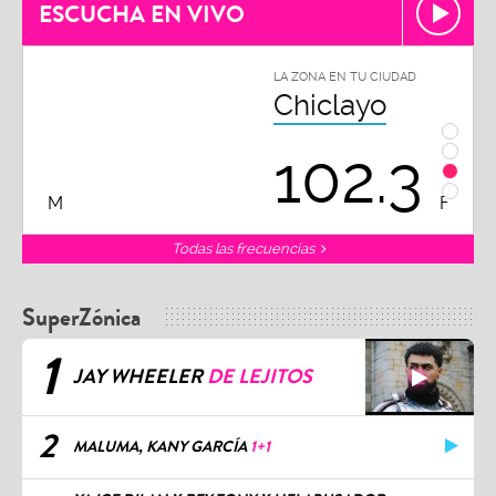
ESCUCHA EN VIVO
LA ZONA EN TU CIUDAD
LA ZON
Chiclayo
Piu
102.3
9
FM
Todas las frecuencias
SuperZónica
1
JAY WHEELER
DE LEJITOS
2
MALUMA, KANY GARCÍA
1+1