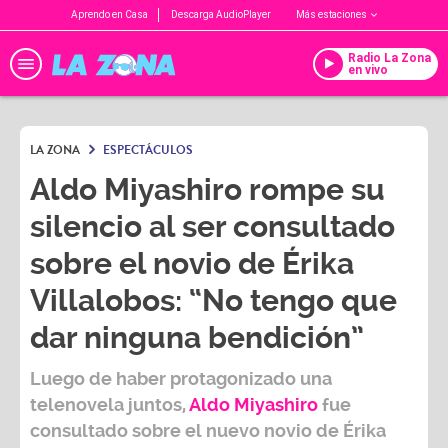
Aprendo en Casa
Descarga AudioPlayer
Más estaciones
Radio La Zona
en vivo
LA ZONA
ESPECTÁCULOS
Aldo Miyashiro rompe su
silencio al ser consultado
sobre el novio de Érika
Villalobos: “No tengo que
dar ninguna bendición”
Luego de haber protagonizado una
telenovela juntos,
Aldo Miyashiro
fue
consultado sobre el nuevo novio de
Érika