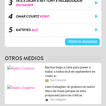
3
YA ICE DILAN X REY TONY X HELABUSADOR
DICHAVATE
4
OMAR COURTZ
KOKO
5
KATTEYES
ALO
TODO EL RANKING
OTROS MEDIOS
Bacilos llega a Lima para poner a
bailar a todos el18 de septiembre en
Costa 21
Vía Corazón
Liam Gallagher no grabará un nuevo
disco de Oasis porque no está
preparado para las críticas
Vía Oxígeno