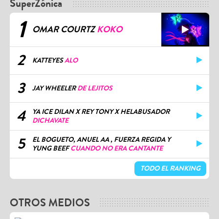
SuperZónica
1
OMAR COURTZ
KOKO
2
KATTEYES
ALO
3
JAY WHEELER
DE LEJITOS
4
YA ICE DILAN X REY TONY X HELABUSADOR
DICHAVATE
5
EL BOGUETO, ANUEL AA , FUERZA REGIDA Y
YUNG BEEF
CUANDO NO ERA CANTANTE
TODO EL RANKING
OTROS MEDIOS