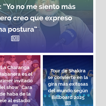
: “Yo no me siento más
pero creo que expreso
na postura”
La Charanga
Tour de Shakira
Habanera es el
se convierte en la
rimer invitado
gira más exitosas
del show ¨Cara
del mundo según
de haba de la
Billboard 2025
ele al estadio¨