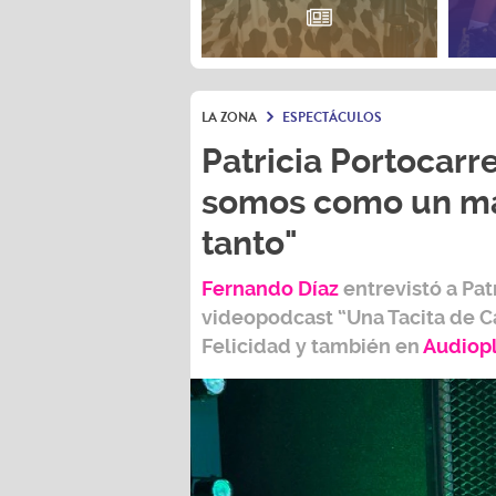
LA ZONA
ESPECTÁCULOS
Patricia Portocarre
somos como un ma
tanto"
Fernando Díaz
entrevistó a
Pat
videopodcast
“Una Tacita de C
Felicidad
y también e
n
Audiop