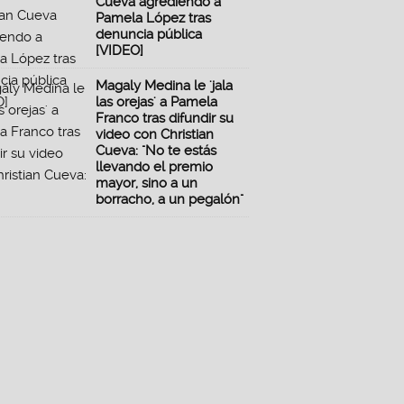
Cueva agrediendo a
Pamela López tras
denuncia pública
[VIDEO]
Magaly Medina le 'jala
las orejas' a Pamela
Franco tras difundir su
video con Christian
Cueva: "No te estás
llevando el premio
mayor, sino a un
borracho, a un pegalón"