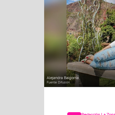
Alejandra Baigorria
Fuente:
Difusión
Redacción La Zon