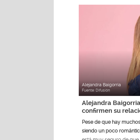
Alejandra Baigorria
Fuente:
Difusión
Alejandra Baigorri
confirmen su relac
Pese de que hay muchos a
siendo un poco romántic
está muy seguro de que 