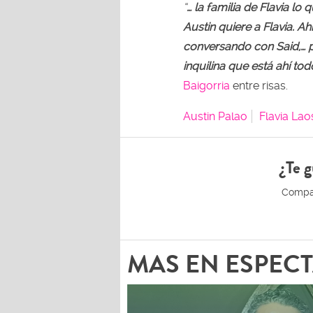
“
… la familia de Flavia lo
Austin quiere a Flavia. A
conversando con Said,… 
inquilina que está ahí to
Baigorria
entre risas.
Austin Palao
Flavia Lao
¿Te g
MAS EN ESPEC