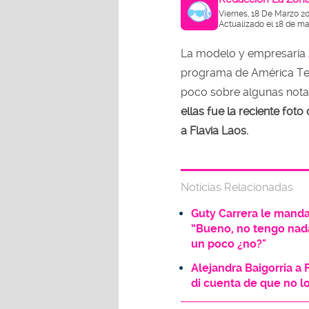
Viernes, 18 De Marzo 2
Actualizado el 18 de ma
La modelo y empresaria
programa de América Tele
poco sobre algunas nota
ellas fue la reciente fot
a Flavia Laos.
Noticias Relacionadas
Guty Carrera le manda 
“Bueno, no tengo nad
un poco ¿no?"
Alejandra Baigorria a 
di cuenta de que no lo