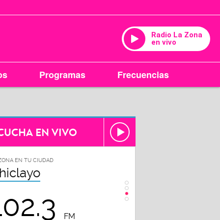
Radio La Zona
en vivo
os
Programas
Frecuencias
CUCHA EN VIVO
ZONA EN TU CIUDAD
LA ZONA EN TU CIUDAD
hiclayo
Piura
102.3
98.7
FM
FM