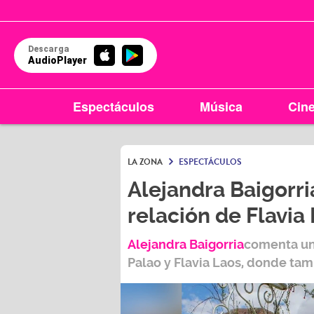
Descarga
AudioPlayer
Espectáculos
Música
Cin
LA ZONA
ESPECTÁCULOS
Alejandra Baigorri
relación de Flavia
LA ZONA EN TU CIU
Arequipa
Alejandra Baigorria
comenta un 
Palao y Flavia Laos, donde tam
95.9