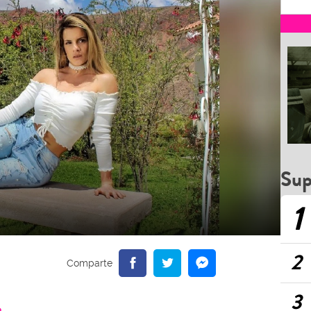
Sup
1
2
3
a