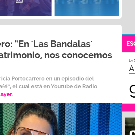
ro: “En 'Las Bandalas'
ES
trimonio, nos conocemos
LA 
A
ricia Portocarrero
en un episodio del
afé”,
el cual está en Youtube de
Radio
layer
.