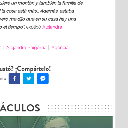
 quiere un montón y también la familia de
hí la cosa está más… Además, estaba
pero me dijo que en su casa hay una
do el tiempo
”
, explicó
Alejandra
s
Alejandra Baigorria
Agencia
ustó? ¡Compártelo!
TÁCULOS