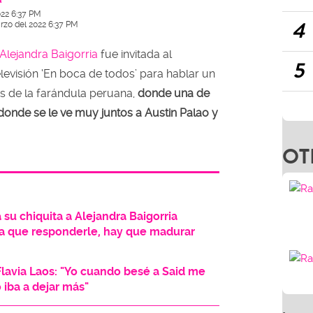
022 6:37 PM
4
rzo del 2022 6:37 PM
Alejandra Baigorria
fue invitada al
5
visión ‘En boca de todos’ para hablar un
s de la farándula peruana,
donde una de
o donde se le ve muy juntos a Austin Palao y
OT
su chiquita a Alejandra Baigorria
a que responderle, hay que madurar
Flavia Laos: "Yo cuando besé a Said me
 iba a dejar más"