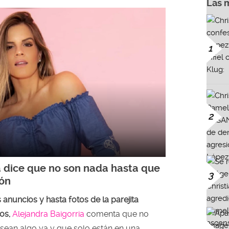
Las 
1
2
a dice que no son nada hasta que
3
ión
nuncios y hasta fotos de la parejita
os,
Alejandra Baigorria
comenta que no
sean algo ya y que solo están en una