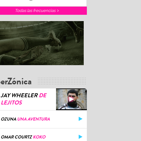
Todas las frecuencias
erZónica
JAY WHEELER
DE
LEJITOS
OZUNA
UNA AVENTURA
OMAR COURTZ
KOKO