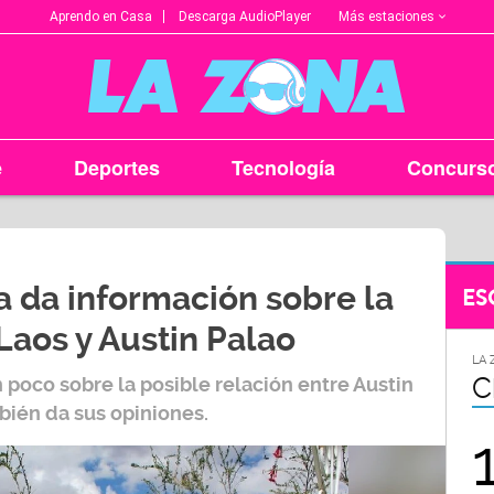
Más estaciones
Aprendo en Casa
Descarga AudioPlayer
e
Deportes
Tecnología
Concurs
a da información sobre la
ES
 Laos y Austin Palao
DAD
LA ZONA EN TU CIUDAD
LA 
Trujillo
C
poco sobre la posible relación entre Austin
bién da sus opiniones.
107.5
FM
FM