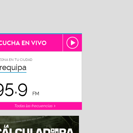
CUCHA EN VIVO
ZONA EN TU CIUDAD
requipa
95.9
FM
Todas las frecuencias