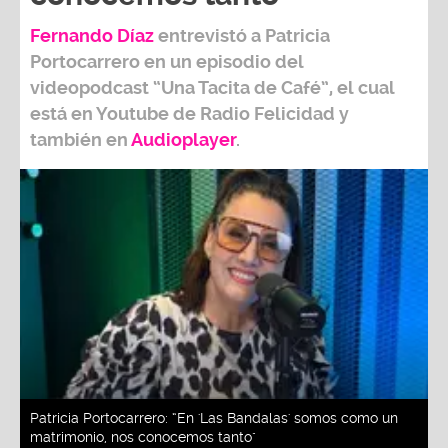
Fernando Díaz
entrevistó a
Patricia
Portocarrero
en un episodio del
videopodcast
“Una Tacita de Café”,
el cual
está en Youtube de
Radio Felicidad
y
también e
n
Audioplayer
.
Patricia Portocarrero: “En 'Las Bandalas' somos como un
matrimonio, nos conocemos tanto"