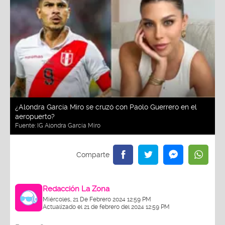
¿Alondra García Miro se cruzó con Paolo Guerrero en el
aeropuerto?
Fuente:
IG Alondra García Miro
Redacción La Zona
Miércoles, 21 De Febrero 2024 12:59 PM
Actualizado el 21 de febrero del 2024 12:59 PM