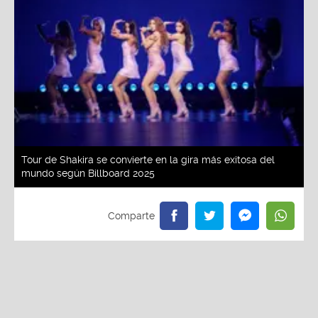
Tour de Shakira se convierte en la gira más exitosa del
mundo según Billboard 2025
Redacción La Zona
Viernes, 30 De Mayo 2025 2:53 PM
Actualizado el 30 de mayo del 2025 2:53 PM
Un fenómeno imparable. Shakira volvió a los
escenarios con su gira "Las mujeres ya no lloran" y