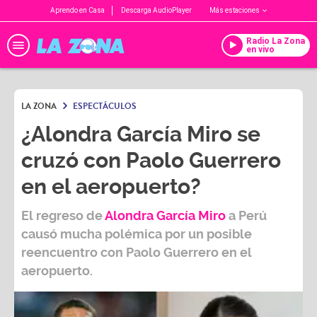
Aprendo en Casa
Descarga AudioPlayer
Más estaciones
Radio La Zona
en vivo
LA ZONA
ESPECTÁCULOS
¿Alondra García Miro se
cruzó con Paolo Guerrero
en el aeropuerto?
El regreso de
Alondra García Miro
a Perú
causó mucha polémica por un posible
reencuentro con
Paolo Guerrero
en el
aeropuerto.