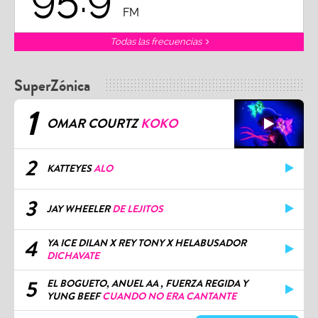
FM
Todas las frecuencias
SuperZónica
1
OMAR COURTZ
KOKO
2
KATTEYES
ALO
3
JAY WHEELER
DE LEJITOS
4
YA ICE DILAN X REY TONY X HELABUSADOR
DICHAVATE
5
EL BOGUETO, ANUEL AA , FUERZA REGIDA Y
YUNG BEEF
CUANDO NO ERA CANTANTE