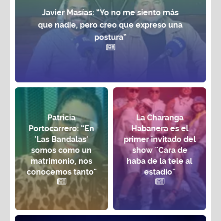
Javier Masías: “Yo no me siento más
que nadie, pero creo que expreso una
postura”
Patricia
La Charanga
Portocarrero: “En
Habanera es el
'Las Bandalas'
primer invitado del
somos como un
show ¨Cara de
matrimonio, nos
haba de la tele al
conocemos tanto"
estadio¨