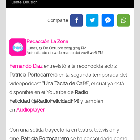
Fuente:
Difusión
Redacción La Zona
Lunes, 13 De Octubre 2025 3:05 PM
Actualizado el 04 de marzo del 2026 4:26 PM
Fernando Díaz
entrevistó a la reconocida actriz
Patricia Portocarrero
en la segunda temporada del
videopodcast
“Una Tacita de Café”,
el cual ya está
disponible en el Youtube de
Radio
Felicidad (@RadioFelicidadFM)
y también
en
Audioplayer
.
Con una sólida trayectoria en teatro, televisión y
cine,
Patricia Portocarrero
se ha consolidado como