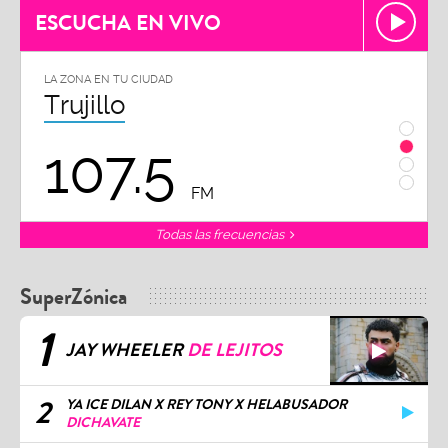
ESCUCHA EN VIVO
LA ZONA EN TU CIUDAD
LA ZON
Trujillo
Chi
107.5
1
FM
Todas las frecuencias
SuperZónica
1
JAY WHEELER
DE LEJITOS
2
YA ICE DILAN X REY TONY X HELABUSADOR
DICHAVATE