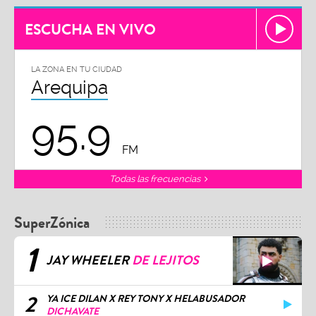
ESCUCHA EN VIVO
LA ZONA EN TU CIUDAD
Arequipa
95.9
FM
Todas las frecuencias
SuperZónica
1
JAY WHEELER
DE LEJITOS
2
YA ICE DILAN X REY TONY X HELABUSADOR
DICHAVATE