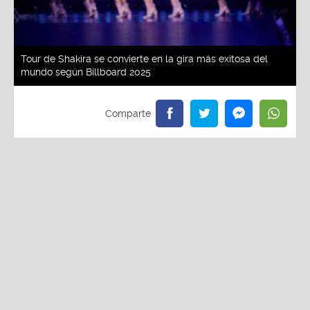
Tour de Shakira se convierte en la gira más exitosa del
mundo según Billboard 2025
Redacción La Zona
Viernes, 30 De Mayo 2025 2:53 PM
Actualizado el 30 de mayo del 2025 2:53 PM
Un fenómeno imparable. Shakira volvió a los
escenarios con su gira "Las mujeres ya no lloran" y
el público la ha coronado como su favorita en todo
el mundo. Según datos de Billboard, su gira ocupa
los primeros lugares en lo que va de 2025,
recaudando millones de dólares y superando a
estrellas de la música como Paul McCartney, Bruno