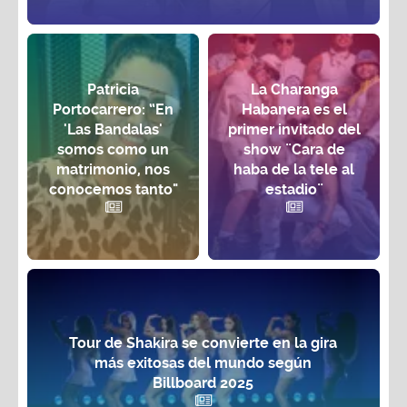
Patricia
La Charanga
Portocarrero: “En
Habanera es el
'Las Bandalas'
primer invitado del
somos como un
show ¨Cara de
matrimonio, nos
haba de la tele al
conocemos tanto"
estadio¨
Tour de Shakira se convierte en la gira
más exitosas del mundo según
Billboard 2025