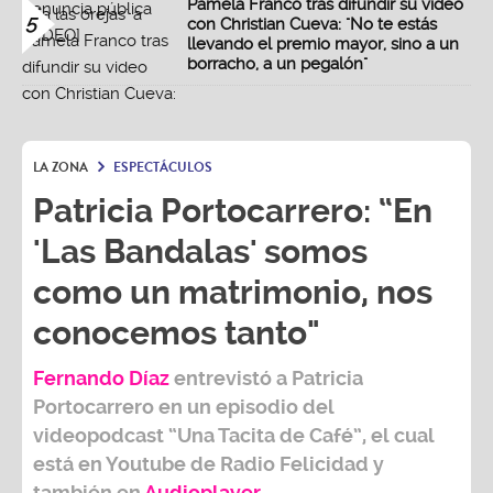
Pamela Franco tras difundir su video
5
con Christian Cueva: "No te estás
llevando el premio mayor, sino a un
borracho, a un pegalón"
LA ZONA
ESPECTÁCULOS
Patricia Portocarrero: “En
'Las Bandalas' somos
como un matrimonio, nos
conocemos tanto"
Fernando Díaz
entrevistó a
Patricia
Portocarrero
en un episodio del
videopodcast
“Una Tacita de Café”,
el cual
está en Youtube de
Radio Felicidad
y
también e
n
Audioplayer
.