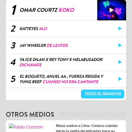
1
OMAR COURTZ
KOKO
2
KATTEYES
ALO
3
JAY WHEELER
DE LEJITOS
4
YA ICE DILAN X REY TONY X HELABUSADOR
DICHAVATE
5
EL BOGUETO, ANUEL AA , FUERZA REGIDA Y
YUNG BEEF
CUANDO NO ERA CANTANTE
TODO EL RANKING
OTROS MEDIOS
Maná vuelve a Lima: Conoce cuándo
inicia la venta de entradas para su