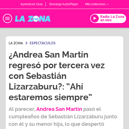
Aprendo en Casa
Descarga AudioPlayer
Más estaciones
Radio La Zona
en vivo
LA ZONA
ESPECTÁCULOS
¿Andrea San Martín
regresó por tercera vez
con Sebastián
Lizarzaburu?: “Ahí
estaremos siempre”
Al parecer,
Andrea San Martín
pasó el
cumpleaños de
Sebastián Lizarzaburu
junto
con él y su menor hija, lo que despertó