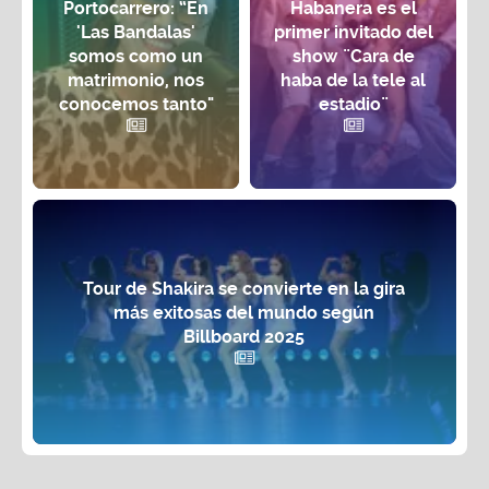
Portocarrero: “En
Habanera es el
'Las Bandalas'
primer invitado del
somos como un
show ¨Cara de
matrimonio, nos
haba de la tele al
conocemos tanto"
estadio¨
Tour de Shakira se convierte en la gira
más exitosas del mundo según
Billboard 2025