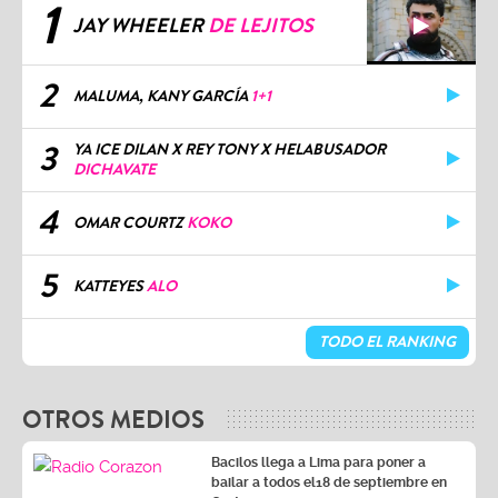
1
JAY WHEELER
DE LEJITOS
2
MALUMA, KANY GARCÍA
1+1
3
YA ICE DILAN X REY TONY X HELABUSADOR
DICHAVATE
4
OMAR COURTZ
KOKO
5
KATTEYES
ALO
TODO EL RANKING
OTROS MEDIOS
Bacilos llega a Lima para poner a
bailar a todos el18 de septiembre en