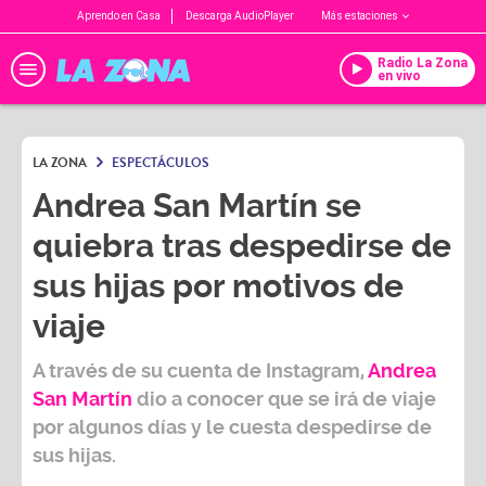
Aprendo en Casa
Descarga AudioPlayer
Más estaciones
Radio La Zona
en vivo
LA ZONA
ESPECTÁCULOS
Andrea San Martín se
quiebra tras despedirse de
sus hijas por motivos de
viaje
A través de su cuenta de Instagram,
Andrea
San Martín
dio a conocer que se irá de viaje
por algunos días y le cuesta despedirse de
sus hijas.