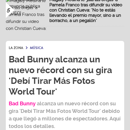
Pamela Franco tras difundir su video
5
con Christian Cueva: "No te estás
llevando el premio mayor, sino a un
borracho, a un pegalón"
LA ZONA
MÚSICA
Bad Bunny alcanza un
nuevo récord con su gira
'Debí Tirar Más Fotos
World Tour'
Bad Bunny
alcanza un nuevo récord con su
gira
'Debí Tirar Más Fotos World Tour
' debido
a que llegó a millones de espectadores. Aquí
todos los detalles.