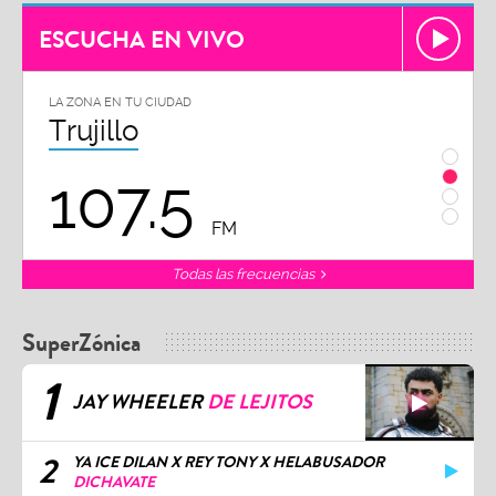
ESCUCHA EN VIVO
LA ZONA EN TU CIUDAD
LA ZON
Trujillo
Chi
107.5
1
FM
Todas las frecuencias
SuperZónica
1
JAY WHEELER
DE LEJITOS
2
YA ICE DILAN X REY TONY X HELABUSADOR
DICHAVATE