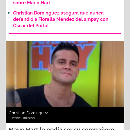
sobre Mario Hart
Christian Domínguez asegura que nunca
defendió a Fiorella Méndez del ampay con
Óscar del Portal
Christian Domínguez
Fuente:
Difusión
Mario Hart le pedía ser su compañero