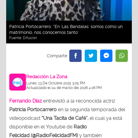
Patricia Portocarrero: “En 'Las Bandalas' somos como un
matrimonio, nos conocemos tanto"
Fuente:
Difusión
Redacción La Zona
Lunes, 13 De Octubre 2025 3:05 PM
Actualizado el 04 de marzo del 2026 4:26 PM
Fernando Díaz
entrevistó a la reconocida actriz
Patricia Portocarrero
en la segunda temporada del
videopodcast
“Una Tacita de Café”,
el cual ya está
disponible en el Youtube de
Radio
Felicidad (@RadioFelicidadFM)
y también