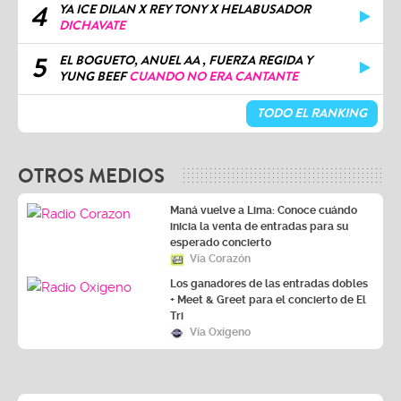
4
YA ICE DILAN X REY TONY X HELABUSADOR
DICHAVATE
5
EL BOGUETO, ANUEL AA , FUERZA REGIDA Y
YUNG BEEF
CUANDO NO ERA CANTANTE
TODO EL RANKING
OTROS MEDIOS
Maná vuelve a Lima: Conoce cuándo
inicia la venta de entradas para su
esperado concierto
Vía Corazón
Los ganadores de las entradas dobles
+ Meet & Greet para el concierto de El
Tri
Vía Oxígeno