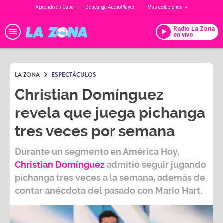
Aprendo en Casa
Descarga AudioPlayer
Más estaciones
Radio La Zona
en vivo
LA ZONA
ESPECTÁCULOS
Christian Domínguez
revela que juega pichanga
tres veces por semana
Durante un segmento en América Hoy,
Christian Domínguez
admitió seguir jugando
pichanga tres veces a la semana, además de
contar anécdota del pasado con Mario Hart
.