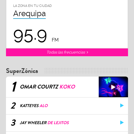
LA ZONA EN TU CIUDAD
Arequipa
95.9
FM
Todas las frecuencias
SuperZónica
1
OMAR COURTZ
KOKO
2
KATTEYES
ALO
3
JAY WHEELER
DE LEJITOS