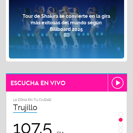
Tour de Shakira se convierte en la gira
más exitosas del mundo según
Billboard 2025
ESCUCHA EN VIVO
LA ZONA EN TU CIUDAD
LA Z
Chiclayo
Pi
102.3
9