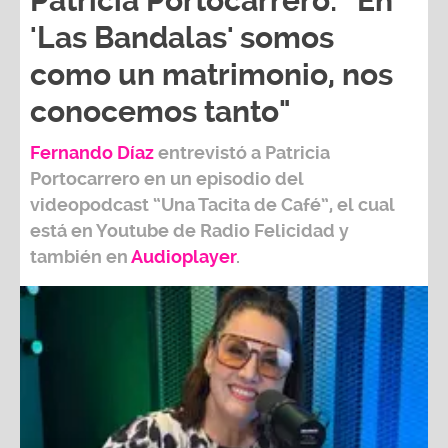
Patricia Portocarrero: “En
'Las Bandalas' somos
como un matrimonio, nos
conocemos tanto"
Fernando Díaz
entrevistó a
Patricia
Portocarrero
en un episodio del
videopodcast
“Una Tacita de Café”,
el cual
está en Youtube de
Radio Felicidad
y
también e
n
Audioplayer
.