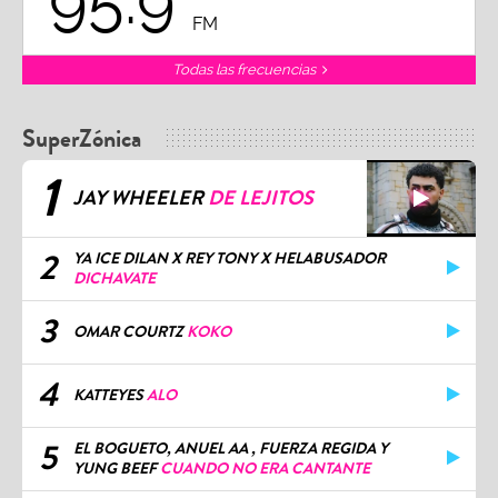
95.9
FM
Todas las frecuencias
SuperZónica
1
JAY WHEELER
DE LEJITOS
2
YA ICE DILAN X REY TONY X HELABUSADOR
DICHAVATE
3
OMAR COURTZ
KOKO
4
KATTEYES
ALO
5
EL BOGUETO, ANUEL AA , FUERZA REGIDA Y
YUNG BEEF
CUANDO NO ERA CANTANTE