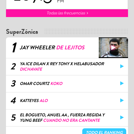
FM
Todas las frecuencias
SuperZónica
1
JAY WHEELER
DE LEJITOS
2
YA ICE DILAN X REY TONY X HELABUSADOR
DICHAVATE
3
OMAR COURTZ
KOKO
4
KATTEYES
ALO
5
EL BOGUETO, ANUEL AA , FUERZA REGIDA Y
YUNG BEEF
CUANDO NO ERA CANTANTE
TODO EL RANKING