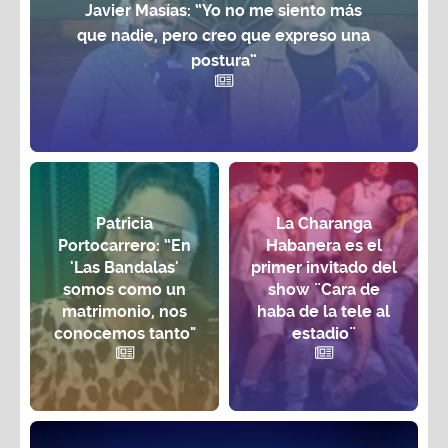
Javier Masías: “Yo no me siento más
que nadie, pero creo que expreso una
postura”
Patricia
La Charanga
Portocarrero: “En
Habanera es el
'Las Bandalas'
primer invitado del
somos como un
show ¨Cara de
matrimonio, nos
haba de la tele al
conocemos tanto"
estadio¨