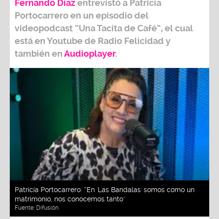
Fernando Díaz
entrevistó a
Patricia
Portocarrero
en un episodio del
videopodcast
“Una Tacita de Café”,
el cual
está en Youtube de
Radio Felicidad
y
también e
n
Audioplayer
.
Patricia Portocarrero: “En 'Las Bandalas' somos como un
matrimonio, nos conocemos tanto"
Fuente:
Difusión