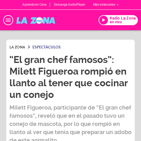
Aprendo en Casa
Descarga AudioPlayer
Más estaciones
Radio La Zona
en vivo
LA ZONA
ESPECTÁCULOS
“El gran chef famosos”:
Milett Figueroa rompió en
llanto al tener que cocinar
un conejo
Milett Figueroa,
participante de
“El gran chef
famosos”,
reveló que en el pasado tuvo un
conejo de mascota, por lo que rompió en
llanto al ver que tenía que preparar un adobo
de este animalito.