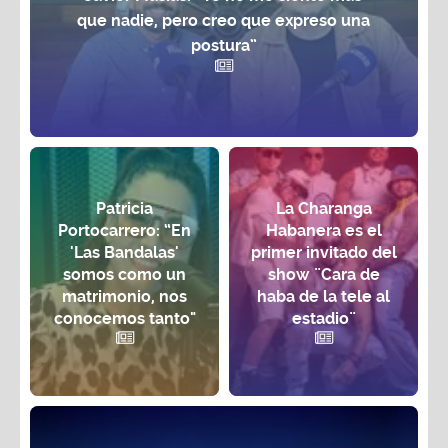
que nadie, pero creo que expreso una
postura”
Patricia
La Charanga
Portocarrero: “En
Habanera es el
'Las Bandalas'
primer invitado del
somos como un
show ¨Cara de
matrimonio, nos
haba de la tele al
conocemos tanto"
estadio¨