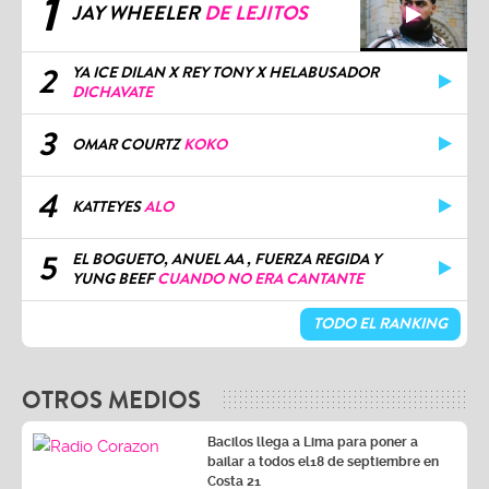
1
JAY WHEELER
DE LEJITOS
2
YA ICE DILAN X REY TONY X HELABUSADOR
DICHAVATE
3
OMAR COURTZ
KOKO
4
KATTEYES
ALO
5
EL BOGUETO, ANUEL AA , FUERZA REGIDA Y
YUNG BEEF
CUANDO NO ERA CANTANTE
TODO EL RANKING
OTROS MEDIOS
Bacilos llega a Lima para poner a
bailar a todos el18 de septiembre en
Costa 21