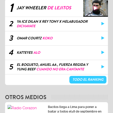
1
JAY WHEELER
DE LEJITOS
2
YA ICE DILAN X REY TONY X HELABUSADOR
DICHAVATE
3
OMAR COURTZ
KOKO
4
KATTEYES
ALO
5
EL BOGUETO, ANUEL AA , FUERZA REGIDA Y
YUNG BEEF
CUANDO NO ERA CANTANTE
TODO EL RANKING
OTROS MEDIOS
Bacilos llega a Lima para poner a
bailar a todos el18 de septiembre en