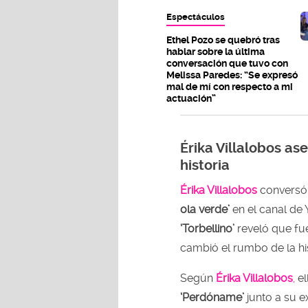
Espectáculos
Ethel Pozo se quebró tras
hablar sobre la última
conversación que tuvo con
Melissa Paredes: “Se expresó
mal de mí con respecto a mi
actuación”
Érika Villalobos a
historia
Érika Villalobos
conversó
ola verde’
en el canal de 
‘Torbellino’
reveló que fu
cambió el rumbo de la his
Según
Érika Villalobos
,
el
‘Perdóname’
junto a su e