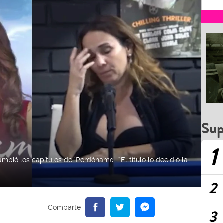
Sup
1
mbió los capítulos de ‘Perdóname’: “El título lo decidió la
2
3