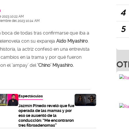
4
a
e 2023 10:22 AM
ciembre del 2023 10:24 AM
5
 boca de todas tras confirmarse que iba a
telenovela con su expareja
Aldo Miyashiro
.
 historia, la actriz confesó en una entrevista
 cambios en la trama y por qué fueron
OT
on el ‘ampay’ del
‘Chino’ Miyashiro.
Espectáculos
Jazmín Pinedo reveló que fue
operada de las mamas y por
eso se ausentó de la
conducción: “Me encontraron
tres fibroadenomas”