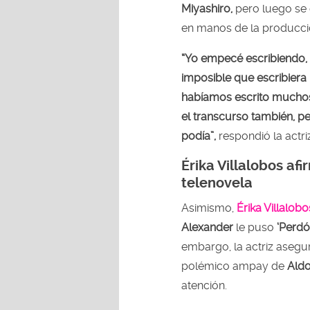
Miyashiro,
pero luego se d
en manos de la producci
“Yo empecé escribiendo,
imposible que escribiera
habíamos escrito muchos
el transcurso también, p
podía”,
respondió la actri
Érika Villalobos afi
telenovela
Asimismo,
Érika Villalobo
Alexander
le puso
‘Perd
embargo, la actriz asegu
polémico ampay de
Aldo
atención.