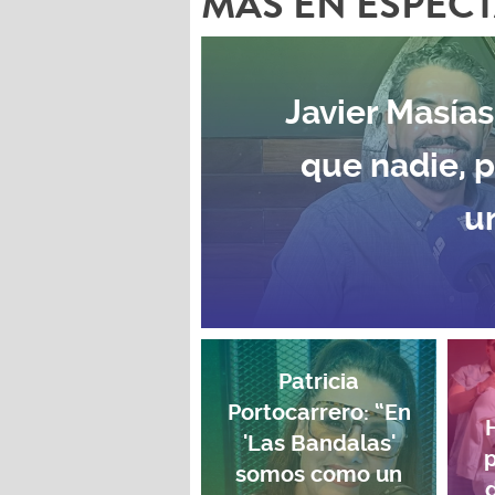
MAS EN ESPEC
Javier Masías
que nadie, 
u
Patricia
Portocarrero: “En
'Las Bandalas'
p
somos como un