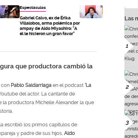
Espectáculos
Las 
Gabriel Calvo, ex de Érika
Villalobos, arma polémica por
ampay de Aldo Miyashiro: "A
él le hicieron un gran favor"
1
segura que productora cambió la
 con
Pablo Saldarriaga
en el podcast
‘La
2
Youtube del actor. La cantante de
e la productora Michelle Alexander la que
toria.
3
la escribió los primos capítulos de
xpareja y padre de sus hijos,
Aldo