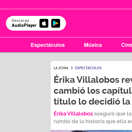
Descarga
AudioPlayer
Espectáculos
Música
Cin
LA ZONA
ESPECTÁCULOS
Érika Villalobos r
cambió los capítul
título lo decidió l
Érika Villalobos
aseguró que la
rumbo de la historia que ella e