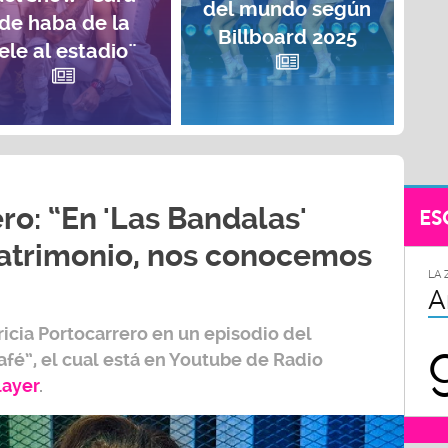
del mundo según
de haba de la
Billboard 2025
ele al estadio¨
ro: “En 'Las Bandalas'
ES
trimonio, nos conocemos
LA 
A
ricia Portocarrero
en un episodio del
afé”,
el cual está en Youtube de
Radio
layer
.