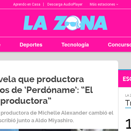
Más estaciones
Aprendo en Casa
Descarga AudioPlayer
e
Deportes
Tecnología
Concurs
evela que productora
ES
os de ‘Perdóname’: “El
LA ZONA EN TU CIUDAD
LA 
a productora”
Arequipa
T
 productora de
Michelle Alexander
cambió el
95.9
scribió junto a
Aldo Miyashiro.
FM