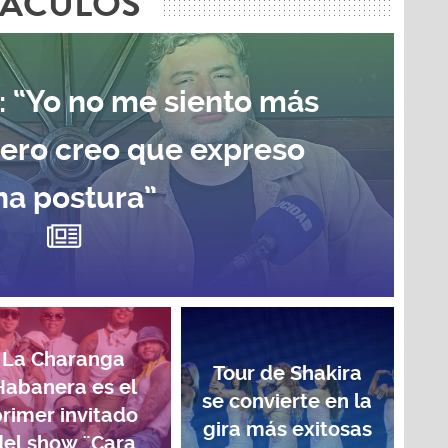
TÁCULOS
: “Yo no me siento más
pero creo que expreso
na postura”
La Charanga
Tour de Shakira
Habanera es el
se convierte en la
rimer invitado
gira más exitosas
del show ¨Cara