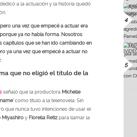
edicó a la actuación y la historia quedó
ón.
4
 pero una vez que empecé a actuar era
 porque ya no había forma. Nosotros
 capítulos que se han ido cambiando en
ero ya una vez que empecé a actuar no
z.
5
rma que no eligió el título de la
s
señaló que la productora
Michelle
óname’
como título a la telenovela. Sin
ró que nunca tuvo intenciones de usar el
 Miyashiro
y
Fiorella Retiz
para llamar la