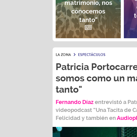
matrimonio, nos
conocemos
t
tanto"
LA ZONA
ESPECTÁCULOS
Patricia Portocarre
somos como un ma
tanto"
Fernando Díaz
entrevistó a
Pat
videopodcast
“Una Tacita de C
Felicidad
y también e
n
Audiop