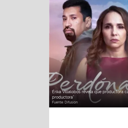
Érika Villalobos revela que productora ca
productora”
Fuente:
Difusión