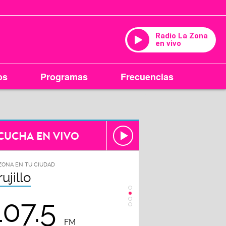
Radio La Zona
en vivo
os
Programas
Frecuencias
CUCHA EN VIVO
ZONA EN TU CIUDAD
LA ZONA EN TU CIUDAD
rujillo
Chiclayo
107.5
102.3
FM
FM