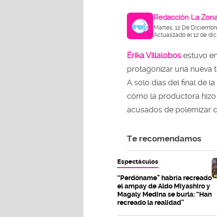
Redacción La Zon
Martes, 12 De Diciembr
Actualizado el 12 de di
Érika Villalobos
estuvo en
protagonizar una nueva 
A solo días del final de la
cómo la productora hizo
acusados de polemizar c
Te recomendamos
Espectáculos
“Perdóname” habría recreado
el ampay de Aldo Miyashiro y
Magaly Medina se burla: “Han
recreado la realidad”