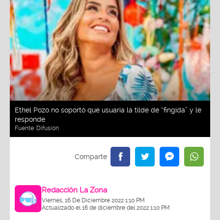
Ethel Pozo no soportó que usuaria la tilde de “fingida” y le
responde
Fuente:
Difusión
Redacción La Zona
Viernes, 16 De Diciembre 2022 1:10 PM
Actualizado el 16 de diciembre del 2022 1:10 PM