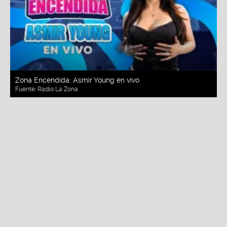
Zona Encendida: Asmir Young en vivo
Fuente:
Radio La Zona
Redacción La Zona
Miércoles, 05 De Agosto 2026 11:00 AM
Actualizado el 05 de agosto del 2026 3:38 PM
"
Zona Encendida
"
reúne en la cabina de
Radio La
Zona
a los artistas más destacados de la música
urbana para ofrecer presentaciones en vivo de sus
temas más populares. Cada sesión crea un