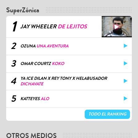
SuperZónica
1
JAY WHEELER
DE LEJITOS
2
OZUNA
UNA AVENTURA
3
OMAR COURTZ
KOKO
4
YA ICE DILAN X REY TONY X HELABUSADOR
DICHAVATE
5
KATTEYES
ALO
TODO EL RANKING
OTROS MEDIOS