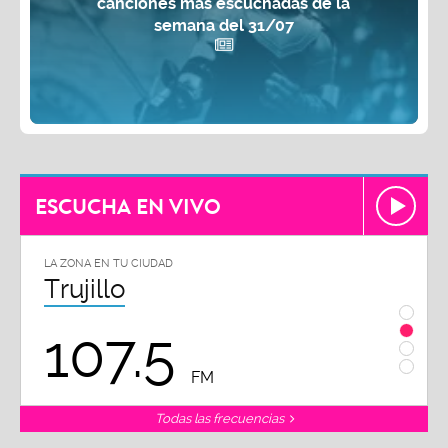
canciones más escuchadas de la
semana del 31/07
ESCUCHA EN VIVO
LA ZONA EN TU CIUDAD
LA ZON
Trujillo
Chi
107.5
1
FM
Todas las frecuencias