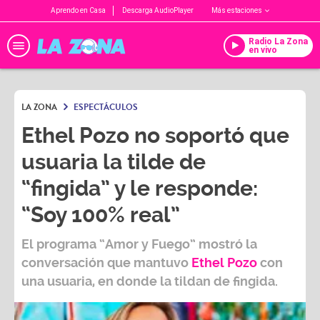
Aprendo en Casa
Descarga AudioPlayer
Más estaciones
Radio La Zona
en vivo
LA ZONA
ESPECTÁCULOS
Ethel Pozo no soportó que
usuaria la tilde de
“fingida” y le responde:
“Soy 100% real”
El programa
“Amor y Fuego”
mostró la
conversación que mantuvo
Ethel Pozo
con
una usuaria, en donde la tildan de fingida.