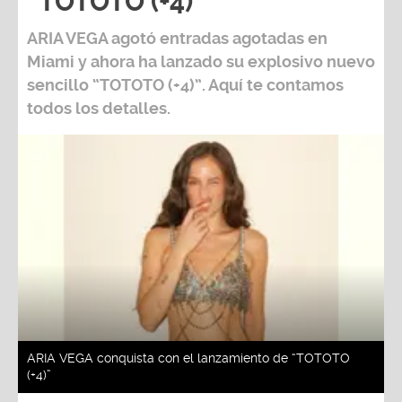
“TOTOTO (+4)”
ARIA VEGA
agotó entradas agotadas en
Miami
y ahora ha lanzado su explosivo nuevo
sencillo “
TOTOTO (+4)
”. Aquí te contamos
todos los detalles.
ARIA VEGA conquista con el lanzamiento de “TOTOTO
(+4)”