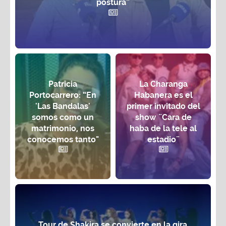
postura”
Patricia
La Charanga
Portocarrero: “En
Habanera es el
'Las Bandalas'
primer invitado del
somos como un
show ¨Cara de
matrimonio, nos
haba de la tele al
conocemos tanto"
estadio¨
Tour de Shakira se convierte en la gira