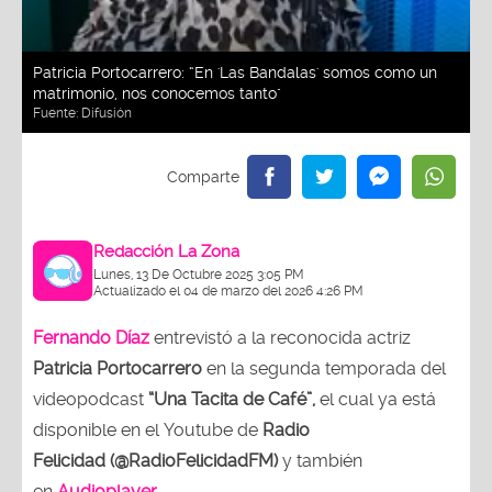
Patricia Portocarrero: “En 'Las Bandalas' somos como un
matrimonio, nos conocemos tanto"
Fuente:
Difusión
Redacción La Zona
Lunes, 13 De Octubre 2025 3:05 PM
Actualizado el 04 de marzo del 2026 4:26 PM
Fernando Díaz
entrevistó a la reconocida actriz
Patricia Portocarrero
en la segunda temporada del
videopodcast
“Una Tacita de Café”,
el cual ya está
disponible en el Youtube de
Radio
Felicidad (@RadioFelicidadFM)
y también
en
Audioplayer
.