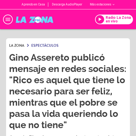
Aprendo en Casa
Descarga AudioPlayer
Más estaciones
Radio La Zona
en vivo
LA ZONA
ESPECTÁCULOS
Gino Assereto publicó
mensaje en redes sociales:
"Rico es aquel que tiene lo
necesario para ser feliz,
mientras que el pobre se
pasa la vida queriendo lo
que no tiene"