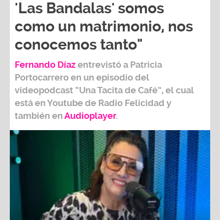
'Las Bandalas' somos
como un matrimonio, nos
conocemos tanto"
Fernando Díaz
entrevistó a
Patricia
Portocarrero
en un episodio del
videopodcast
“Una Tacita de Café”,
el cual
está en Youtube de
Radio Felicidad
y
también e
n
Audioplayer
.