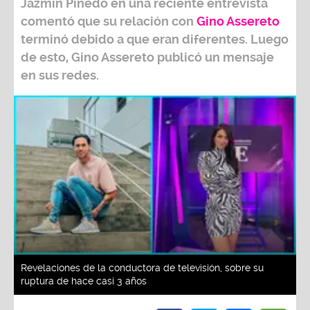
Jazmín Pinedo
en una reciente entrevista
comentó que su relación con
Gino Assereto
terminó debido a que eran diferentes. Luego
de esto, Gino Assereto publicó un mensaje
en sus redes.
Revelaciones de la conductora de televisión, sobre su
ruptura de hace casi 3 años