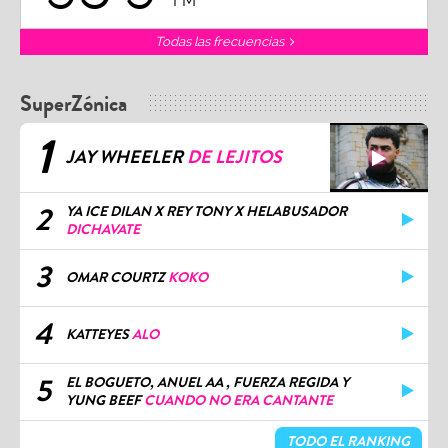
FM
Todas las frecuencias
SuperZónica
1
JAY WHEELER
DE LEJITOS
2
YA ICE DILAN X REY TONY X HELABUSADOR
DICHAVATE
3
OMAR COURTZ
KOKO
4
KATTEYES
ALO
5
EL BOGUETO, ANUEL AA , FUERZA REGIDA Y
YUNG BEEF
CUANDO NO ERA CANTANTE
TODO EL RANKING