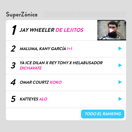
SuperZónica
1
JAY WHEELER
DE LEJITOS
2
MALUMA, KANY GARCÍA
1+1
3
YA ICE DILAN X REY TONY X HELABUSADOR
DICHAVATE
4
OMAR COURTZ
KOKO
5
KATTEYES
ALO
TODO EL RANKING