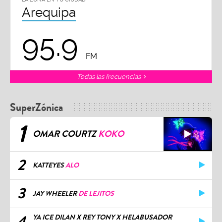
Arequipa
95.9
FM
Todas las frecuencias
SuperZónica
1
OMAR COURTZ
KOKO
2
KATTEYES
ALO
3
JAY WHEELER
DE LEJITOS
4
YA ICE DILAN X REY TONY X HELABUSADOR