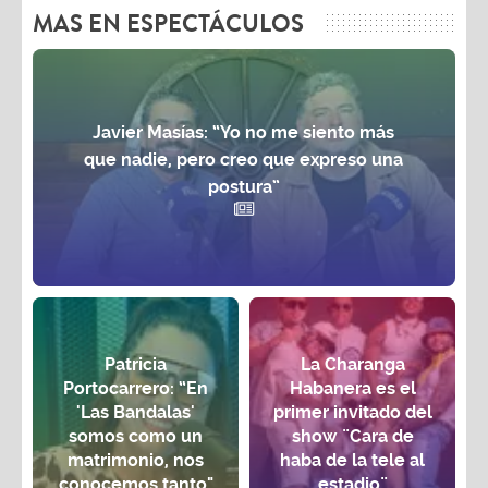
MAS EN ESPECTÁCULOS
Javier Masías: “Yo no me siento más
que nadie, pero creo que expreso una
postura”
Patricia
La Charanga
Portocarrero: “En
Habanera es el
'Las Bandalas'
primer invitado del
somos como un
show ¨Cara de
matrimonio, nos
haba de la tele al
conocemos tanto"
estadio¨