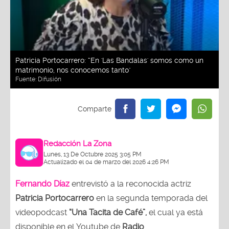
Patricia Portocarrero: “En 'Las Bandalas' somos como un
matrimonio, nos conocemos tanto"
Fuente:
Difusión
Redacción La Zona
Lunes, 13 De Octubre 2025 3:05 PM
Actualizado el 04 de marzo del 2026 4:26 PM
Fernando Díaz
entrevistó a la reconocida actriz
Patricia Portocarrero
en la segunda temporada del
videopodcast
“Una Tacita de Café”,
el cual ya está
disponible en el Youtube de
Radio