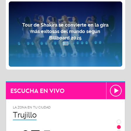
Tour de Shakira se convierte en la gira
más exitosas del mundo según
Billboard 2025
ESCUCHA EN VIVO
LA ZONA EN TU CIUDAD
LA ZON
Trujillo
Chi