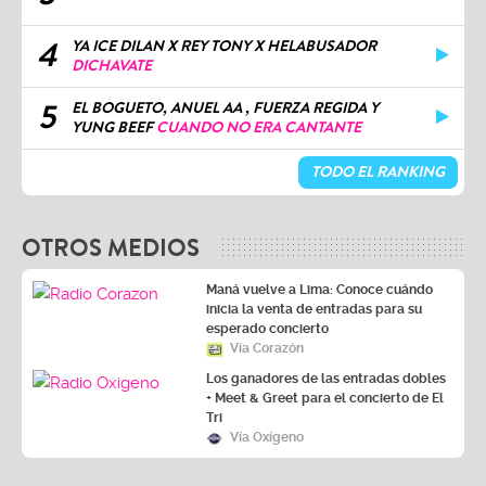
4
YA ICE DILAN X REY TONY X HELABUSADOR
DICHAVATE
5
EL BOGUETO, ANUEL AA , FUERZA REGIDA Y
YUNG BEEF
CUANDO NO ERA CANTANTE
TODO EL RANKING
OTROS MEDIOS
Maná vuelve a Lima: Conoce cuándo
inicia la venta de entradas para su
esperado concierto
Vía Corazón
Los ganadores de las entradas dobles
+ Meet & Greet para el concierto de El
Tri
Vía Oxígeno