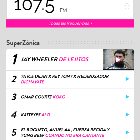
107.5
1
FM
Todas las frecuencias
SuperZónica
1
JAY WHEELER
DE LEJITOS
2
YA ICE DILAN X REY TONY X HELABUSADOR
DICHAVATE
3
OMAR COURTZ
KOKO
4
KATTEYES
ALO
5
EL BOGUETO, ANUEL AA , FUERZA REGIDA Y
YUNG BEEF
CUANDO NO ERA CANTANTE