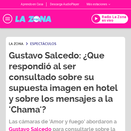
Aprendo en Casa
Descarga AudioPlayer
Más estaciones
Radio La Zona
en vivo
LA ZONA
ESPECTÁCULOS
Gustavo Salcedo: ¿Que
respondió al ser
consultado sobre su
supuesta imagen en hotel
y sobre los mensajes a la
'Chama'?
Las cámaras de ‘Amor y fuego’ abordaron a
Gustavo Salcedo
para consultarle sobre la