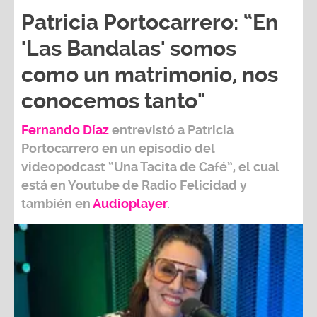
Patricia Portocarrero: “En
'Las Bandalas' somos
como un matrimonio, nos
conocemos tanto"
Fernando Díaz
entrevistó a
Patricia
Portocarrero
en un episodio del
videopodcast
“Una Tacita de Café”,
el cual
está en Youtube de
Radio Felicidad
y
también e
n
Audioplayer
.