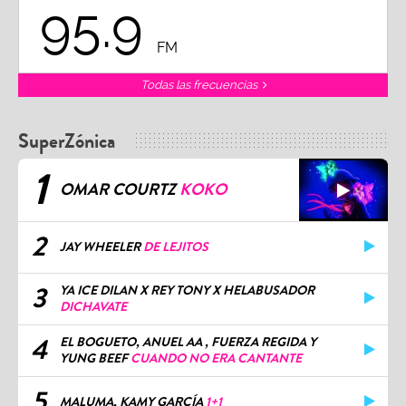
95.9
FM
Todas las frecuencias
SuperZónica
1
OMAR COURTZ
KOKO
2
JAY WHEELER
DE LEJITOS
3
YA ICE DILAN X REY TONY X HELABUSADOR
DICHAVATE
4
EL BOGUETO, ANUEL AA , FUERZA REGIDA Y
YUNG BEEF
CUANDO NO ERA CANTANTE
5
MALUMA, KAMY GARCÍA
1+1