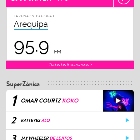
LA ZONA EN TU CIUDAD
Arequipa
95.9
FM
Todas las frecuencias
SuperZónica
1
OMAR COURTZ
KOKO
2
KATTEYES
ALO
3
JAY WHEELER
DE LEJITOS