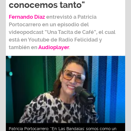
conocemos tanto"
Fernando Díaz
entrevistó a
Patricia
Portocarrero
en un episodio del
videopodcast
“Una Tacita de Café”,
el cual
está en Youtube de
Radio Felicidad
y
también e
n
Audioplayer
.
Patricia Portocarrero: “En 'Las Bandalas' somos como un