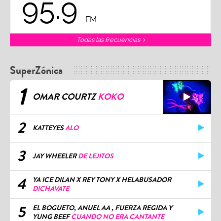
95.9
FM
Todas las frecuencias
SuperZónica
1
OMAR COURTZ
KOKO
2
KATTEYES
ALO
3
JAY WHEELER
DE LEJITOS
4
YA ICE DILAN X REY TONY X HELABUSADOR
DICHAVATE
5
EL BOGUETO, ANUEL AA , FUERZA REGIDA Y
YUNG BEEF
CUANDO NO ERA CANTANTE