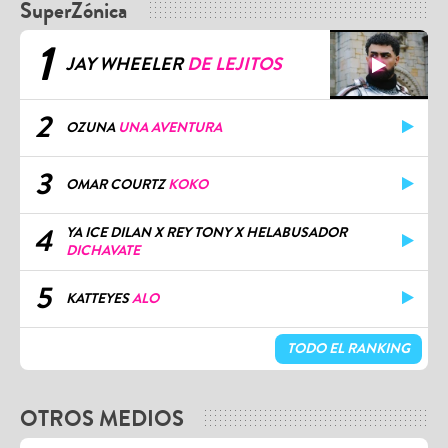
SuperZónica
1
JAY WHEELER
DE LEJITOS
2
OZUNA
UNA AVENTURA
3
OMAR COURTZ
KOKO
4
YA ICE DILAN X REY TONY X HELABUSADOR
DICHAVATE
5
KATTEYES
ALO
TODO EL RANKING
OTROS MEDIOS