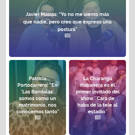
Javier Masías: “Yo no me siento más
que nadie, pero creo que expreso una
postura”
Patricia
La Charanga
Portocarrero: “En
Habanera es el
'Las Bandalas'
primer invitado del
somos como un
show ¨Cara de
matrimonio, nos
haba de la tele al
conocemos tanto"
estadio¨