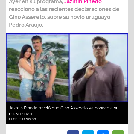
Ayer en su programa,
Jazmín Pinedo
reaccionó a las recientes declaraciones de
Gino Assereto
, sobre su novio uruguayo
Pedro Araujo.
Jazmín Pinedo reveló que Gino Assereto ya conoce a su
nuevo novio
Fuente:
Difusión