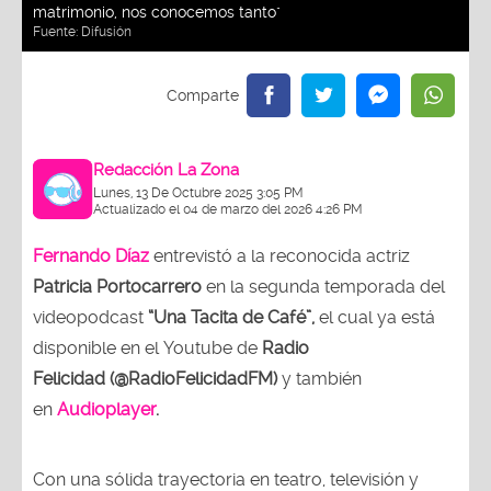
matrimonio, nos conocemos tanto"
Fuente:
Difusión
Redacción La Zona
Lunes, 13 De Octubre 2025 3:05 PM
Actualizado el 04 de marzo del 2026 4:26 PM
Fernando Díaz
entrevistó a la reconocida actriz
Patricia Portocarrero
en la segunda temporada del
videopodcast
“Una Tacita de Café”,
el cual ya está
disponible en el Youtube de
Radio
Felicidad (@RadioFelicidadFM)
y también
en
Audioplayer
.
Con una sólida trayectoria en teatro, televisión y