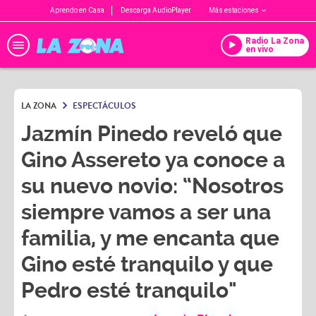
Aprendo en Casa
Descarga AudioPlayer
Más estaciones
Radio La Zona
en vivo
LA ZONA
ESPECTÁCULOS
Jazmín Pinedo reveló que
Gino Assereto ya conoce a
su nuevo novio: “Nosotros
siempre vamos a ser una
familia, y me encanta que
Gino esté tranquilo y que
Pedro esté tranquilo"