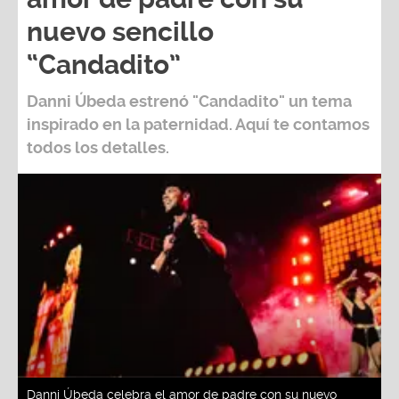
nuevo sencillo
“Candadito”
Danni Úbeda
estrenó
"Candadito"
un tema
inspirado en la paternidad. Aquí te contamos
todos los detalles.
Danni Úbeda celebra el amor de padre con su nuevo