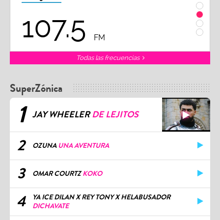
107.5
1
FM
Todas las frecuencias
SuperZónica
1
JAY WHEELER
DE LEJITOS
2
OZUNA
UNA AVENTURA
3
OMAR COURTZ
KOKO
4
YA ICE DILAN X REY TONY X HELABUSADOR
DICHAVATE