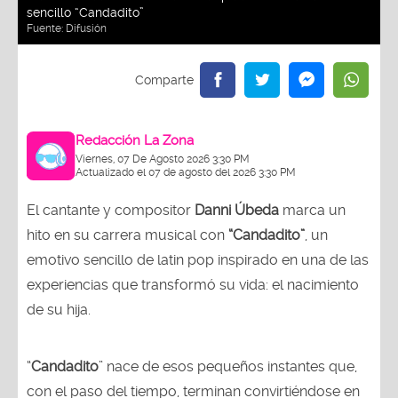
sencillo “Candadito”
Fuente:
Difusión
Redacción La Zona
Viernes, 07 De Agosto 2026 3:30 PM
Actualizado el 07 de agosto del 2026 3:30 PM
El cantante y compositor
Danni Úbeda
marca un
hito en su carrera musical con
“Candadito”
, un
emotivo sencillo de latin pop inspirado en una de las
experiencias que transformó su vida: el nacimiento
de su hija.
“
Candadito
” nace de esos pequeños instantes que,
con el paso del tiempo, terminan convirtiéndose en