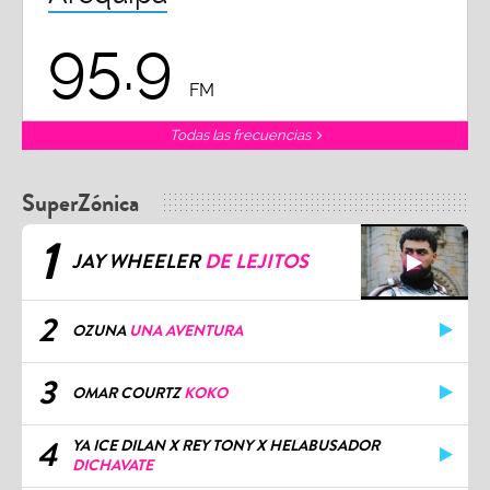
95.9
FM
Todas las frecuencias
SuperZónica
1
JAY WHEELER
DE LEJITOS
2
OZUNA
UNA AVENTURA
3
OMAR COURTZ
KOKO
4
YA ICE DILAN X REY TONY X HELABUSADOR
DICHAVATE