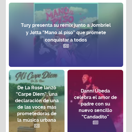
Tury presenta su remix junto a Jombriel
y Jøtta “Mano al piso” que promete
conquistar a todos
De La Rose lanzó
Danni Úbeda
“Carpe Diem”, una
celebra el amor de
declaración de una
padre con su
de las voces más
nuevo sencillo
prometedoras de
“Candadito”
la música urbana