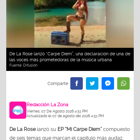
De La Rose lanzó “Carpe Diem”, una declaración de una de
las voces más prometedoras de la música urbana
Fuente:
Difusión
Redacción La Zona
Viernes, 07 De Agosto 2026 4:51 PM
Actualizado el 07 de agosto del 2026 4:51 PM
De La Rose
lanzó su
EP “Mi Carpe Diem”
compuesto
de seis temas que marcan el capítulo más audaz,