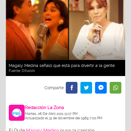
Magaly Medina señaló que está para divertir a la gente.
Fuente:
Difusión
Redacción La Zona
Martes, 06 De Abril 2021 12:17 PM
Actualizado el 31 de diciembre del 1969 7:00 PM
El Dj de
Magaly Medina
puso la canción