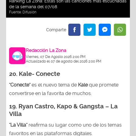
Ranking La Zona: Estas son las canciones más escuchadas
de la semana del 07/08
Fuente:
Difusión
Redacción La Zona
Viernes, 07 De Agosto 2026 2:00 PM
Actualizado el 07 de agosto del 2026 2:00 PM
20. Kale- Conecte
"Conecte"
es el nuevo tema de
Kale
que promete
convertirse en la favorita de muchos.
19.
Ryan Castro, Kapo & Gangsta – La
Villa
"La Villa"
reafirma su lugar como uno de los temas
favoritos en las plataformas digitales.