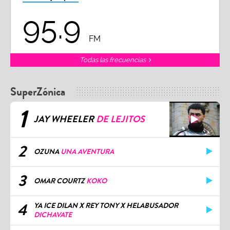
95.9
FM
Todas las frecuencias
SuperZónica
1
JAY WHEELER
DE LEJITOS
2
OZUNA
UNA AVENTURA
3
OMAR COURTZ
KOKO
4
YA ICE DILAN X REY TONY X HELABUSADOR
DICHAVATE