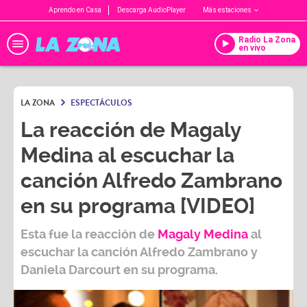
Aprendo en Casa
Descarga AudioPlayer
Más estaciones
Radio La Zona
en vivo
LA ZONA
ESPECTÁCULOS
La reacción de Magaly
Medina al escuchar la
canción Alfredo Zambrano
en su programa [VIDEO]
Esta fue la reacción de
Magaly Medina
al
escuchar la canción
Alfredo Zambrano
y
Daniela Darcourt
en su programa.