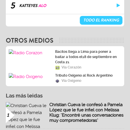
5
KATTEYES
ALO
TODO EL RANKING
OTROS MEDIOS
Bacilos llega a Lima para poner a
bailar a todos el18 de septiembre en
Costa 21
Vía Corazón
Tributo Oxígeno al Rock Argentino
Vía Oxígeno
Las más leidas
Christian Cueva le confesó a Pamela
López que le fue infiel con Melissa
1
Klug: "Encontré unas conversaciones
muy comprometedoras"