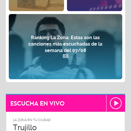
Ranking La Zona: Estas son las
canciones más escuchadas de la
semana del 07/08
ESCUCHA EN VIVO
LA ZONA EN TU CIUDAD
LA ZON
Trujillo
Chi