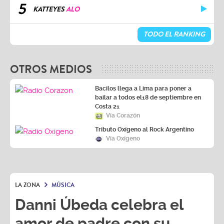
5
KATTEYES
ALO
TODO EL RANKING
OTROS MEDIOS
Bacilos llega a Lima para poner a
bailar a todos el18 de septiembre en
Costa 21
Vía Corazón
Tributo Oxígeno al Rock Argentino
Vía Oxígeno
LA ZONA
MÚSICA
Danni Úbeda celebra el
amor de padre con su