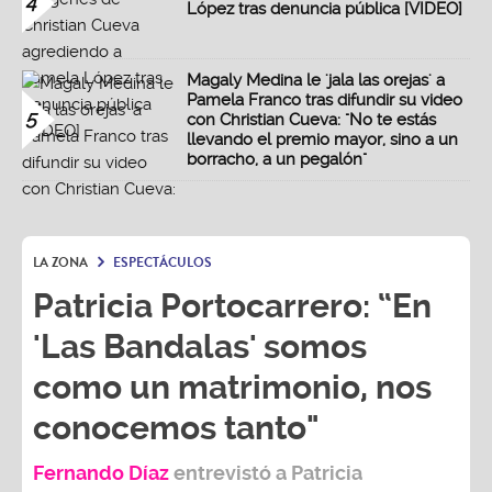
4
López tras denuncia pública [VIDEO]
Magaly Medina le 'jala las orejas' a
Pamela Franco tras difundir su video
5
con Christian Cueva: "No te estás
llevando el premio mayor, sino a un
borracho, a un pegalón"
LA ZONA
ESPECTÁCULOS
Patricia Portocarrero: “En
'Las Bandalas' somos
como un matrimonio, nos
conocemos tanto"
Fernando Díaz
entrevistó a
Patricia