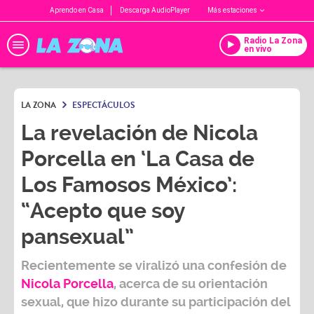
Aprendo en Casa
Descarga AudioPlayer
Más estaciones
Radio La Zona
en vivo
LA ZONA
ESPECTÁCULOS
La revelación de Nicola
Porcella en ‘La Casa de
Los Famosos México’:
“Acepto que soy
pansexual”
Recientemente se viralizó una confesión de
Nicola Porcella
, acerca de su orientación
sexual, que hizo durante su participación del