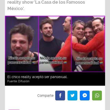
reality show
‘La Casa de los Famosos
México’.
El chico reality aceptó ser pansexual.
Fuente:
Difusión