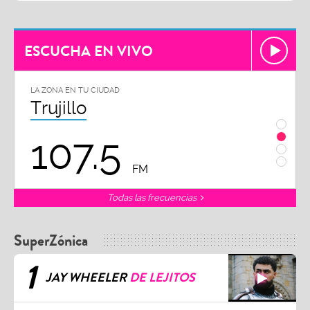
ESCUCHA EN VIVO
LA ZONA EN TU CIUDAD
LA ZON
Trujillo
Chi
107.5
1
FM
Todas las frecuencias
SuperZónica
1
JAY WHEELER
DE LEJITOS