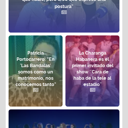
postura”
Patricia
La Charanga
Portocarrero: “En
Habanera es el
'Las Bandalas'
primer invitado del
somos como un
show ¨Cara de
matrimonio, nos
haba de la tele al
conocemos tanto"
estadio¨