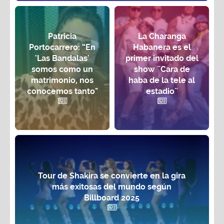
Patricia
La Charanga
Portocarrero: “En
Habanera es el
'Las Bandalas'
primer invitado del
somos como un
show ¨Cara de
matrimonio, nos
haba de la tele al
conocemos tanto"
estadio¨
Tour de Shakira se convierte en la gira
más exitosas del mundo según
Billboard 2025