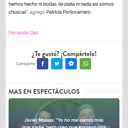
hemos hecho ni bodas de plata ni nada así somos
chuscas”,
agregó
Patricia Portocarrero.
Fernando Díaz
¿Te gustó? ¡Compártelo!
MAS EN ESPECTÁCULOS
Javier Masías: “Yo no me siento más
que nadie, pero creo que expreso una