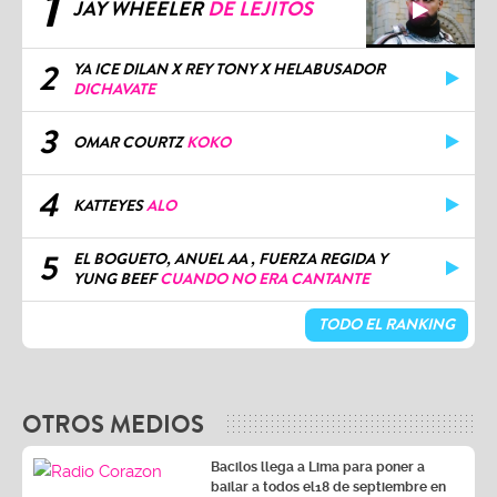
1
JAY WHEELER
DE LEJITOS
2
YA ICE DILAN X REY TONY X HELABUSADOR
DICHAVATE
3
OMAR COURTZ
KOKO
4
KATTEYES
ALO
5
EL BOGUETO, ANUEL AA , FUERZA REGIDA Y
YUNG BEEF
CUANDO NO ERA CANTANTE
TODO EL RANKING
OTROS MEDIOS
Bacilos llega a Lima para poner a
bailar a todos el18 de septiembre en
Costa 21