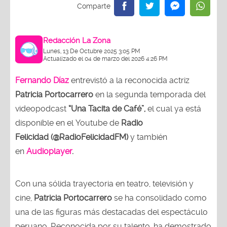
Redacción La Zona
Lunes, 13 De Octubre 2025 3:05 PM
Actualizado el 04 de marzo del 2026 4:26 PM
Fernando Díaz
entrevistó a la reconocida actriz
Patricia Portocarrero
en la segunda temporada del
videopodcast
“Una Tacita de Café”,
el cual ya está
disponible en el Youtube de
Radio
Felicidad (@RadioFelicidadFM)
y también
en
Audioplayer
.
Con una sólida trayectoria en teatro, televisión y
cine,
Patricia Portocarrero
se ha consolidado como
una de las figuras más destacadas del espectáculo
peruano. Reconocida por su talento, ha demostrado