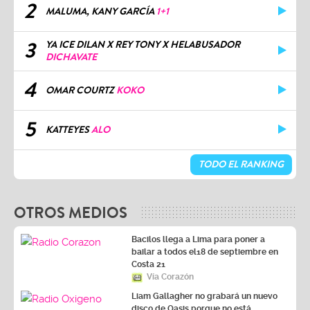
2
MALUMA, KANY GARCÍA
1+1
3
YA ICE DILAN X REY TONY X HELABUSADOR
DICHAVATE
4
OMAR COURTZ
KOKO
5
KATTEYES
ALO
TODO EL RANKING
OTROS MEDIOS
Bacilos llega a Lima para poner a
bailar a todos el18 de septiembre en
Costa 21
Vía Corazón
Liam Gallagher no grabará un nuevo
disco de Oasis porque no está