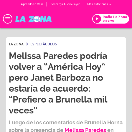
Aprendo en Casa
Descarga AudioPlayer
Más estaciones
Radio La Zona
en vivo
LA ZONA
ESPECTÁCULOS
Melissa Paredes podría
volver a “América Hoy”
pero Janet Barboza no
estaría de acuerdo:
“Prefiero a Brunella mil
veces”
Luego de los comentarios de
Brunella Horna
sobre la presencia de
Melissa Paredes
en