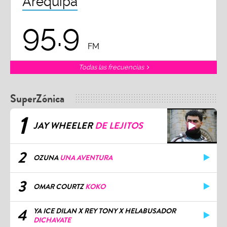
Arequipa
95.9
FM
Todas las frecuencias
SuperZónica
1
JAY WHEELER
DE LEJITOS
2
OZUNA
UNA AVENTURA
3
OMAR COURTZ
KOKO
4
YA ICE DILAN X REY TONY X HELABUSADOR
DICHAVATE