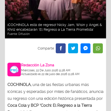
¡COCHINOLA está de regreso! Nicky Jam, Wisin y Angel &
Khriz encabezarán "El Regreso a La Tierra Prometida"
Fuente:
Difusión
Redacción La Zona
Miércoles, 22 De Julio 2026 11:28 AM
Actualizado el 22 de julio del 2026 11:28 AM
COCHINOLA,
una de las fiestas urbanas más
icónicas y esperadas por miles de fanáticos, anuncia
su regreso con una edición histórica presentada por
Coca Cola y BCP "Cochi: El Regreso a la Tierra