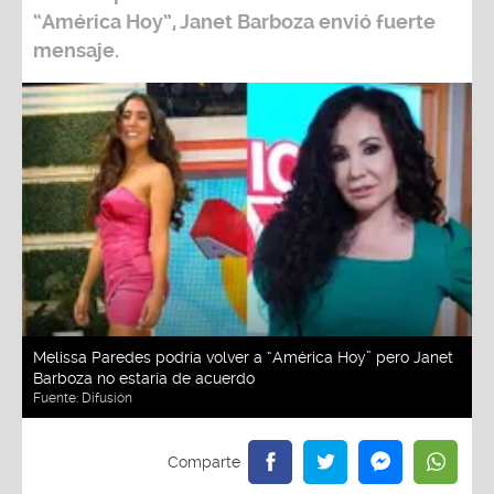
“América Hoy”, Janet Barboza
envió fuerte
mensaje.
Melissa Paredes podría volver a “América Hoy” pero Janet
Barboza no estaría de acuerdo
Fuente:
Difusión