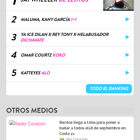
2
MALUMA, KANY GARCÍA
1+1
3
YA ICE DILAN X REY TONY X HELABUSADOR
DICHAVATE
4
OMAR COURTZ
KOKO
5
KATTEYES
ALO
TODO EL RANKING
OTROS MEDIOS
Bacilos llega a Lima para poner a
bailar a todos el18 de septiembre en
Costa 21
Vía Corazón