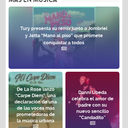
Tury presenta su remix junto a Jombriel
y Jøtta “Mano al piso” que promete
conquistar a todos
De La Rose lanzó
Danni Úbeda
“Carpe Diem”, una
celebra el amor de
declaración de una
padre con su
de las voces más
nuevo sencillo
prometedoras de
“Candadito”
la música urbana