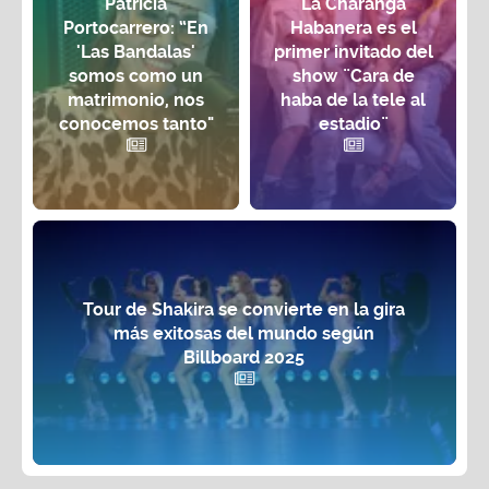
Patricia
La Charanga
Portocarrero: “En
Habanera es el
'Las Bandalas'
primer invitado del
somos como un
show ¨Cara de
matrimonio, nos
haba de la tele al
conocemos tanto"
estadio¨
Tour de Shakira se convierte en la gira
más exitosas del mundo según
Billboard 2025