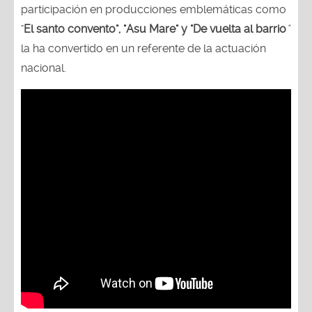
participación en producciones emblemáticas como
"
El santo convento", "Asu Mare" y "De vuelta al barrio
"
la ha convertido en un referente de la actuación
nacional.