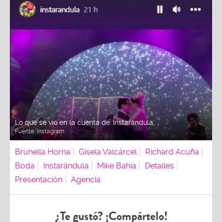
Lo que se vio en la cuenta de 'Instarándula'.
Fuente:
Instagram
Brunella Horna
Gisela Valcárcel
Richard Acuña
Boda
Instarándula
Mike Bahía
Detalles
Presentación
Agencia
¿Te gustó? ¡Compártelo!