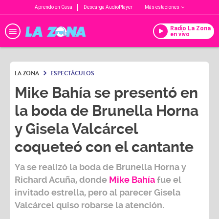
Aprendo en Casa
Descarga AudioPlayer
Más estaciones
Radio La Zona
en vivo
LA ZONA
ESPECTÁCULOS
Mike Bahía se presentó en
la boda de Brunella Horna
y Gisela Valcárcel
coqueteó con el cantante
Ya se realizó la boda de Brunella Horna y
Richard Acuña, donde
Mike Bahía
fue el
invitado estrella, pero al parecer
Gisela
Valcárcel
quiso robarse la atención.