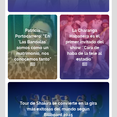
Patricia
La Charanga
Portocarrero: “En
Habanera es el
'Las Bandalas'
primer invitado del
somos como un
show ¨Cara de
matrimonio, nos
haba de la tele al
conocemos tanto"
estadio¨
Tour de Shakira se convierte en la gira
más exitosas del mundo según
Billboard 2025