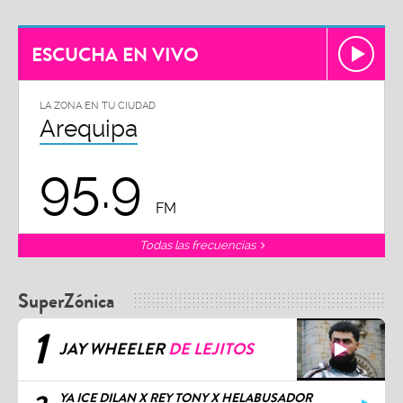
ESCUCHA EN VIVO
LA ZONA EN TU CIUDAD
Arequipa
95.9
FM
Todas las frecuencias
SuperZónica
1
JAY WHEELER
DE LEJITOS
YA ICE DILAN X REY TONY X HELABUSADOR