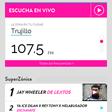
ESCUCHA EN VIVO
LA ZONA EN TU CIUDAD
Chiclayo
102.3
FM
Todas las frecuencias
SuperZónica
1
JAY WHEELER
DE LEJITOS
2
YA ICE DILAN X REY TONY X HELABUSADOR
DICHAVATE