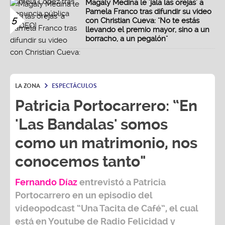
Magaly Medina le 'jala las orejas' a
Pamela Franco tras difundir su video
5
con Christian Cueva: "No te estás
llevando el premio mayor, sino a un
borracho, a un pegalón"
LA ZONA
ESPECTÁCULOS
Patricia Portocarrero: “En
'Las Bandalas' somos
como un matrimonio, nos
conocemos tanto"
Fernando Díaz
entrevistó a
Patricia
Portocarrero
en un episodio del
videopodcast
“Una Tacita de Café”,
el cual
está en Youtube de
Radio Felicidad
y