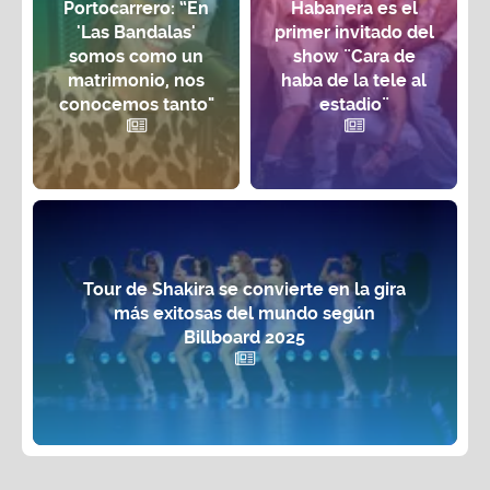
Portocarrero: “En
Habanera es el
'Las Bandalas'
primer invitado del
somos como un
show ¨Cara de
matrimonio, nos
haba de la tele al
conocemos tanto"
estadio¨
Tour de Shakira se convierte en la gira
más exitosas del mundo según
Billboard 2025