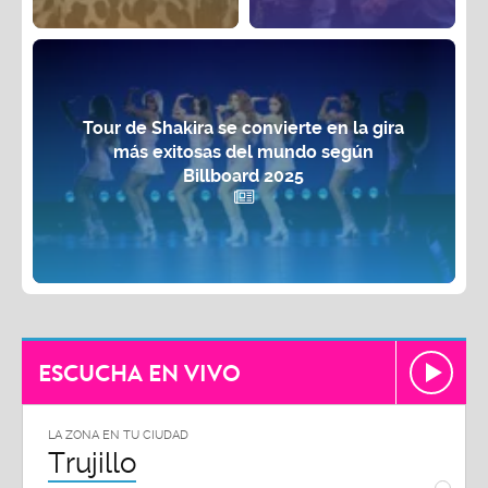
Tour de Shakira se convierte en la gira
más exitosas del mundo según
Billboard 2025
ESCUCHA EN VIVO
LA ZONA EN TU CIUDAD
LA ZON
Trujillo
Chi