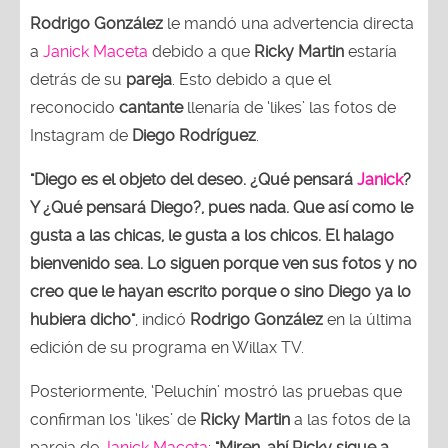
Rodrigo González
le mandó una advertencia directa
a
Janick Maceta
debido a que
Ricky Martin
estaría
detrás de su
pareja
. Esto debido a que el
reconocido
cantante
llenaría de ‘likes’ las fotos de
Instagram de
Diego Rodríguez
.
"Diego es el objeto del deseo. ¿Qué pensará
Janick
?
Y ¿Qué pensará Diego?, pues nada. Que así como le
gusta a las chicas, le gusta a los chicos. El halago
bienvenido sea. Lo siguen porque ven sus fotos y no
creo que le hayan escrito porque o sino Diego ya lo
hubiera dicho"
, indicó
Rodrigo González
en la última
edición de su programa en Willax TV.
Posteriormente, ‘Peluchín’ mostró las pruebas que
confirman los ‘likes’ de
Ricky Martin
a las fotos de la
pareja de
Janick Maceta
:
"Miren, ahí Ricky sigue a