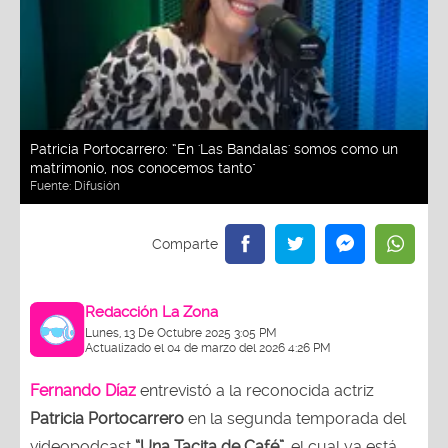
Patricia Portocarrero: “En 'Las Bandalas' somos como un
matrimonio, nos conocemos tanto"
Fuente:
Difusión
Redacción La Zona
Lunes, 13 De Octubre 2025 3:05 PM
Actualizado el 04 de marzo del 2026 4:26 PM
Fernando Díaz
entrevistó a la reconocida actriz
Patricia Portocarrero
en la segunda temporada del
videopodcast
“Una Tacita de Café”,
el cual ya está