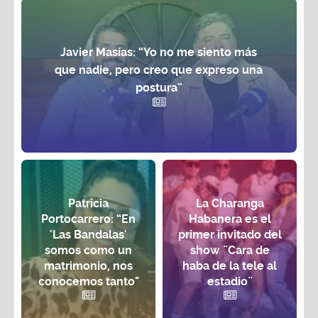
Javier Masías: “Yo no me siento más
que nadie, pero creo que expreso una
postura”
Patricia
La Charanga
Portocarrero: “En
Habanera es el
'Las Bandalas'
primer invitado del
somos como un
show ¨Cara de
matrimonio, nos
haba de la tele al
conocemos tanto"
estadio¨