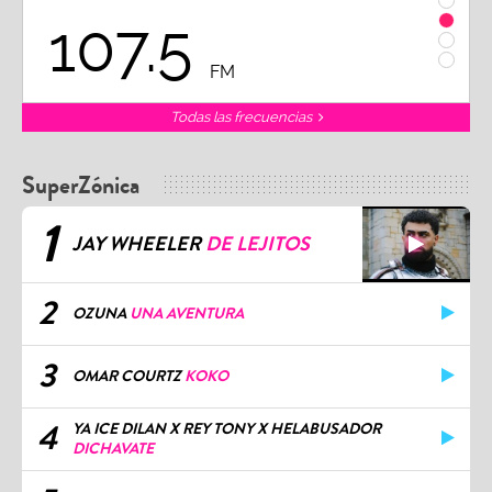
107.5
1
FM
Todas las frecuencias
SuperZónica
1
JAY WHEELER
DE LEJITOS
2
OZUNA
UNA AVENTURA
3
OMAR COURTZ
KOKO
4
YA ICE DILAN X REY TONY X HELABUSADOR
DICHAVATE