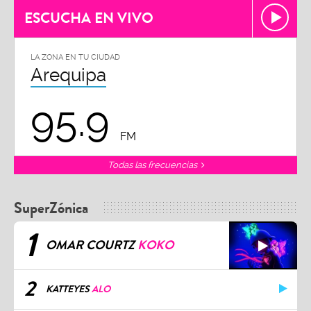
ESCUCHA EN VIVO
LA ZONA EN TU CIUDAD
Arequipa
95.9
FM
Todas las frecuencias
SuperZónica
1
OMAR COURTZ
KOKO
2
KATTEYES
ALO