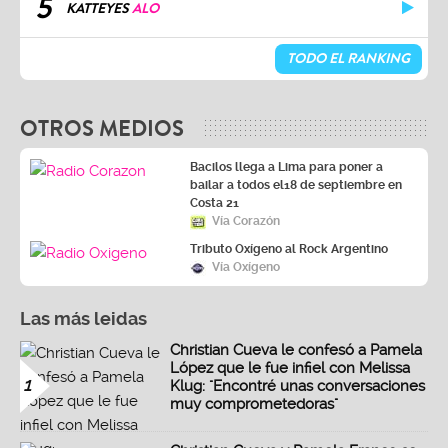
5
KATTEYES
ALO
TODO EL RANKING
OTROS MEDIOS
Bacilos llega a Lima para poner a
bailar a todos el18 de septiembre en
Costa 21
Vía Corazón
Tributo Oxígeno al Rock Argentino
Vía Oxígeno
Las más leidas
Christian Cueva le confesó a Pamela
López que le fue infiel con Melissa
1
Klug: "Encontré unas conversaciones
muy comprometedoras"