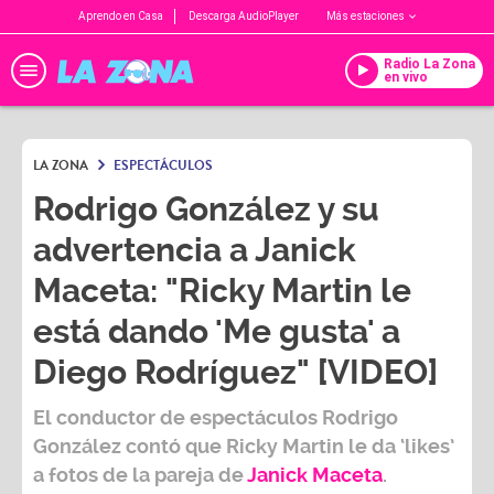
Aprendo en Casa
Descarga AudioPlayer
Más estaciones
Radio La Zona
en vivo
LA ZONA
ESPECTÁCULOS
Rodrigo González y su
advertencia a Janick
Maceta: "Ricky Martin le
está dando 'Me gusta' a
Diego Rodríguez" [VIDEO]
El conductor de espectáculos
Rodrigo
González
contó que
Ricky Martin
le da ‘likes’
a fotos de la pareja de
Janick Maceta
.