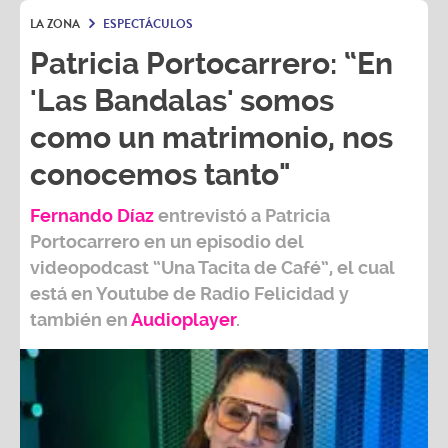
LA ZONA
ESPECTÁCULOS
Patricia Portocarrero: “En
'Las Bandalas' somos
como un matrimonio, nos
conocemos tanto"
Fernando Díaz
entrevistó a
Patricia
Portocarrero
en un episodio del
videopodcast
“Una Tacita de Café”,
el cual
está en Youtube de
Radio Felicidad
y
también e
n
Audioplayer
.