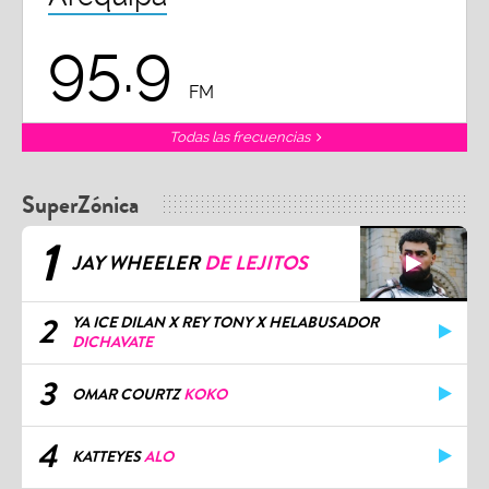
95.9
FM
Todas las frecuencias
SuperZónica
1
JAY WHEELER
DE LEJITOS
2
YA ICE DILAN X REY TONY X HELABUSADOR
DICHAVATE
3
OMAR COURTZ
KOKO
4
KATTEYES
ALO