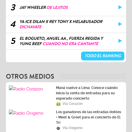
3
JAY WHEELER
DE LEJITOS
4
YA ICE DILAN X REY TONY X HELABUSADOR
DICHAVATE
5
EL BOGUETO, ANUEL AA , FUERZA REGIDA Y
YUNG BEEF
CUANDO NO ERA CANTANTE
TODO EL RANKING
OTROS MEDIOS
Maná vuelve a Lima: Conoce cuándo
inicia la venta de entradas para su
esperado concierto
Vía Corazón
Los ganadores de las entradas dobles
+ Meet & Greet para el concierto de El
Tri
Vía Oxígeno