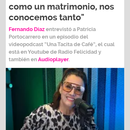
como un matrimonio, nos
conocemos tanto"
Fernando Díaz
entrevistó a
Patricia
Portocarrero
en un episodio del
videopodcast
“Una Tacita de Café”,
el cual
está en Youtube de
Radio Felicidad
y
también e
n
Audioplayer
.