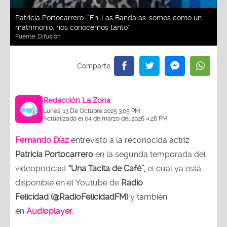
Patricia Portocarrero: “En 'Las Bandalas' somos como un
matrimonio, nos conocemos tanto"
Fuente:
Difusión
Redacción La Zona
Lunes, 13 De Octubre 2025 3:05 PM
Actualizado el 04 de marzo del 2026 4:26 PM
Fernando Díaz
entrevistó a la reconocida actriz
Patricia Portocarrero
en la segunda temporada del
videopodcast
“Una Tacita de Café”,
el cual ya está
disponible en el Youtube de
Radio
Felicidad (@RadioFelicidadFM)
y también
en
Audioplayer
.