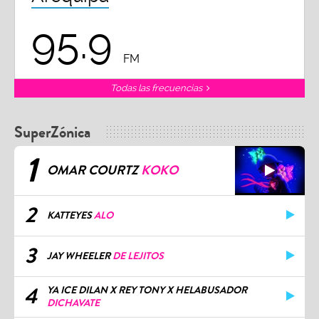
95.9
FM
Todas las frecuencias
SuperZónica
1
OMAR COURTZ
KOKO
2
KATTEYES
ALO
3
JAY WHEELER
DE LEJITOS
4
YA ICE DILAN X REY TONY X HELABUSADOR
DICHAVATE