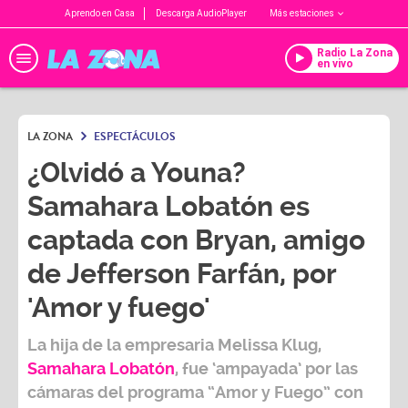
Aprendo en Casa
Descarga AudioPlayer
Más estaciones
Radio La Zona
en vivo
LA ZONA
ESPECTÁCULOS
¿Olvidó a Youna?
Samahara Lobatón es
captada con Bryan, amigo
de Jefferson Farfán, por
'Amor y fuego'
La hija de la empresaria
Melissa Klug
,
Samahara Lobatón
, fue ‘ampayada’ por las
cámaras del programa
“Amor y Fuego”
con