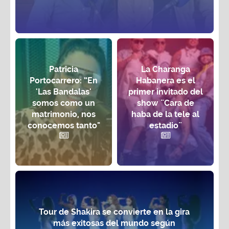
Patricia
La Charanga
Portocarrero: “En
Habanera es el
'Las Bandalas'
primer invitado del
somos como un
show ¨Cara de
matrimonio, nos
haba de la tele al
conocemos tanto"
estadio¨
Tour de Shakira se convierte en la gira
más exitosas del mundo según