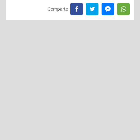
Redacción La Zona
Viernes, 30 De Mayo 2025 3:01 PM
Actualizado el 30 de mayo del 2025 3:06 PM
La Charanga Habanera es el primer invitado del
show ¨Cara de haba de la tele al estadio¨
Entradas a precio general ya se encuentran a la
venta en Teleticket
Se acerca la gran despedida de Raúl Romero y sus
inolvidables momentos en la pantalla chica, y la