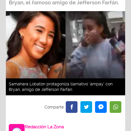
Bryan
, el famoso amigo de
Jefferson Farfán
.
Samahara Lobatón protagoniza llamativo ‘ampay’ con
Bryan, amigo de Jefferson Farfán
Redacción La Zona