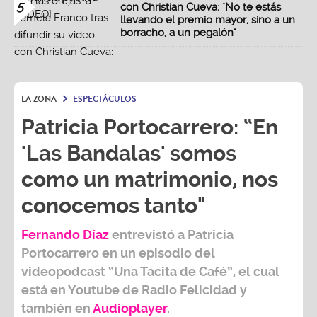
5
con Christian Cueva: "No te estás
llevando el premio mayor, sino a un
borracho, a un pegalón"
LA ZONA
ESPECTÁCULOS
Patricia Portocarrero: “En
'Las Bandalas' somos
como un matrimonio, nos
conocemos tanto"
Fernando Díaz
entrevistó a
Patricia
Portocarrero
en un episodio del
videopodcast
“Una Tacita de Café”,
el cual
está en Youtube de
Radio Felicidad
y
también e
n
Audioplayer
.