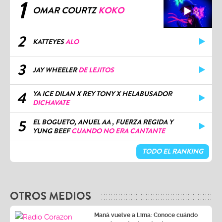
1
OMAR COURTZ
KOKO
2
KATTEYES
ALO
3
JAY WHEELER
DE LEJITOS
4
YA ICE DILAN X REY TONY X HELABUSADOR
DICHAVATE
5
EL BOGUETO, ANUEL AA , FUERZA REGIDA Y
YUNG BEEF
CUANDO NO ERA CANTANTE
TODO EL RANKING
OTROS MEDIOS
Maná vuelve a Lima: Conoce cuándo
inicia la venta de entradas para su