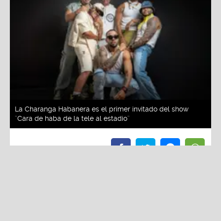
La Charanga Habanera es el primer invitado del show
¨Cara de haba de la tele al estadio¨
Redacción La Zona
Viernes, 30 De Mayo 2025 3:01 PM
Actualizado el 30 de mayo del 2025 3:06 PM
La Charanga Habanera es el primer invitado del
show ¨Cara de haba de la tele al estadio¨