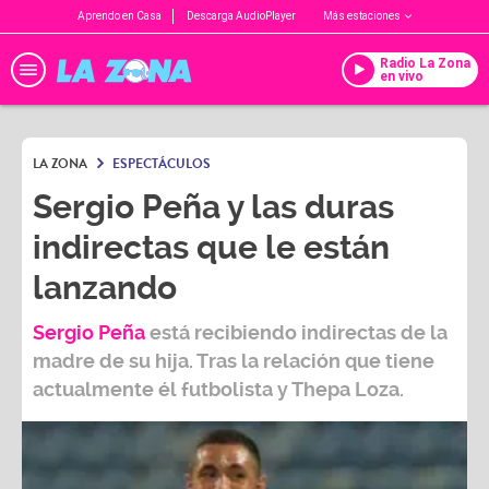
Aprendo en Casa
Descarga AudioPlayer
Más estaciones
Radio La Zona
en vivo
LA ZONA
ESPECTÁCULOS
Sergio Peña y las duras
indirectas que le están
lanzando
Sergio Peña
está recibiendo indirectas de la
madre de su hija. Tras la relación que tiene
actualmente él futbolista y Thepa Loza.