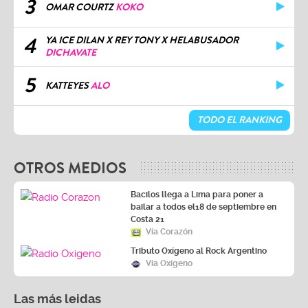
3
OMAR COURTZ
KOKO
4
YA ICE DILAN X REY TONY X HELABUSADOR
DICHAVATE
5
KATTEYES
ALO
TODO EL RANKING
OTROS MEDIOS
Bacilos llega a Lima para poner a
bailar a todos el18 de septiembre en
Costa 21
Vía Corazón
Tributo Oxígeno al Rock Argentino
Vía Oxígeno
Las más leidas