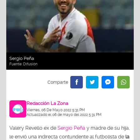
Sergio Peña
Fuente:
Difusión
Redacción La Zona
Viernes, 06 De Mayo 2022 5:31 PM
Actualizado el 06 de mayo del 2022 5:31 PM
Valery Revello ex de
Sergio Peña
y madre de su hija,
le envió una indirecta contundente al futbolista de
la