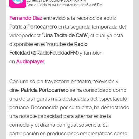
Lunes, 13 De Octubre 2025 3:05 PM
Actualizado el 04 de marzo del 2026 4:26 PM
Fernando Díaz
entrevistó a la reconocida actriz
Patricia Portocarrero
en la segunda temporada del
videopodcast
“Una Tacita de Café”,
el cual ya está
disponible en el Youtube de
Radio
Felicidad (@RadioFelicidadFM)
y también
en
Audioplayer
.
Con una sólida trayectoria en teatro, televisión y
cine,
Patricia Portocarrero
se ha consolidado como
una de las figuras más destacadas del espectáculo
peruano. Reconocida por su talento, ha demostrado
una notable capacidad para alternar entre la
comedia y el drama con igual solvencia. Su
participación en producciones emblemáticas como