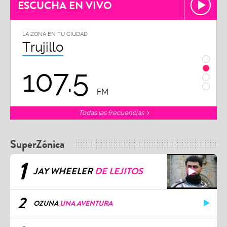
ESCUCHA EN VIVO
LA ZONA EN TU CIUDAD
LA ZON
Chiclayo
Piu
102.3
9
FM
Todas las frecuencias
SuperZónica
1
JAY WHEELER
DE LEJITOS
2
OZUNA
UNA AVENTURA