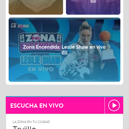
Zona Encendida: Leslie Shaw en vivo
ESCUCHA EN VIVO
LA ZONA EN TU CIUDAD
LA ZON