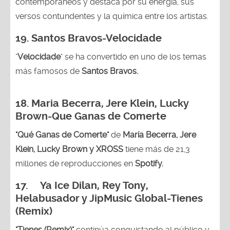
contemporáneos y destaca por su energía, sus
versos contundentes y la química entre los artistas.
19. Santos Bravos-Velocidade
"
Velocidade
" se ha convertido en uno de los temas
más famosos de
Santos Bravos.
18. Maria Becerra, Jere Klein, Lucky
Brown
-Que Ganas de Comerte
"Qué Ganas de Comerte"
de
María Becerra, Jere
Klein, Lucky Brown y XROSS
tiene más de 21,3
millones de reproducciones en
Spotify.
17. Ya Ice Dilan, Rey Tony,
Helabusador y JipMusic Global-Tienes
(Remix)
"Tienes (Remix)"
continúa conquistando al público y