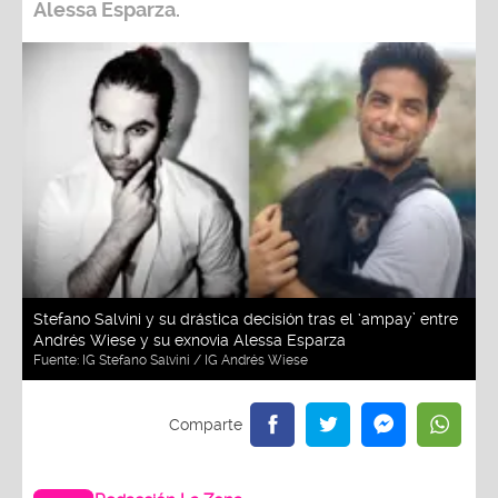
Alessa Esparza.
Stefano Salvini y su drástica decisión tras el ‘ampay’ entre
Andrés Wiese y su exnovia Alessa Esparza
Fuente:
IG Stefano Salvini / IG Andrés Wiese