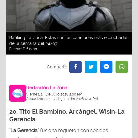
Ranking La Zona: Estas son las canciones más escuchadas
de la semana del 24/07
Fuente:
Difusión
Redacción La Zona
Viernes, 24 De Julio 2026 2:00 PM
Actualizado el 27 de julio del 2026 4:24 PM
20.
Tito El Bambino, Arcángel, Wisin-La
Gerencia
"La Gerencia"
fusiona reguetón con sonidos