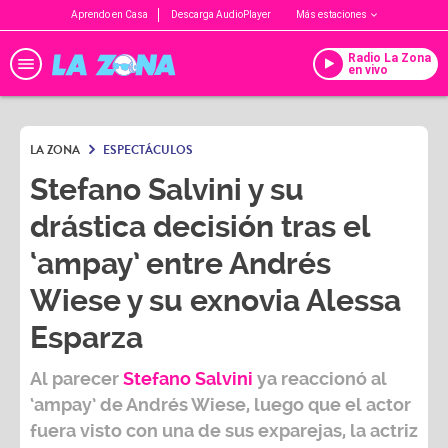
Aprendo en Casa
Descarga AudioPlayer
Más estaciones
Radio La Zona
en vivo
LA ZONA
ESPECTÁCULOS
Stefano Salvini y su
drástica decisión tras el
‘ampay’ entre Andrés
Wiese y su exnovia Alessa
Esparza
Al parecer
Stefano Salvini
ya reaccionó al
‘ampay’ de
Andrés Wiese,
luego que el actor
fuera visto con una de sus exparejas, la actriz