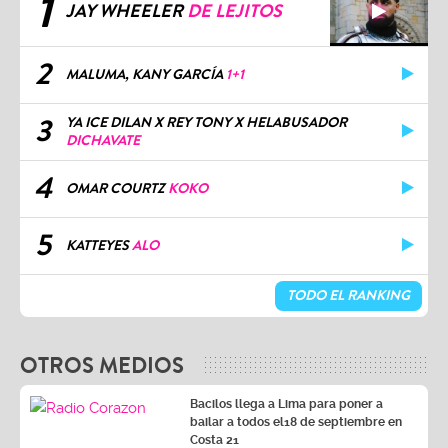
1
JAY WHEELER
DE LEJITOS
2
MALUMA, KANY GARCÍA
1+1
3
YA ICE DILAN X REY TONY X HELABUSADOR
DICHAVATE
4
OMAR COURTZ
KOKO
5
KATTEYES
ALO
TODO EL RANKING
OTROS MEDIOS
Bacilos llega a Lima para poner a
bailar a todos el18 de septiembre en
Costa 21