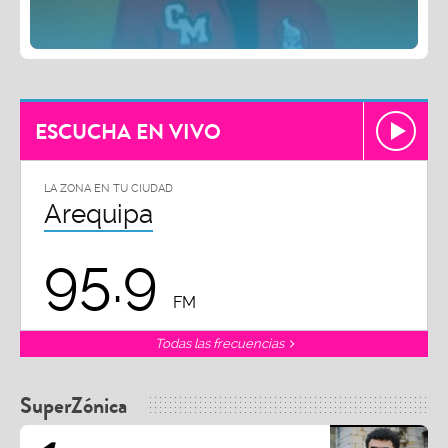
ESCUCHA EN VIVO
LA ZONA EN TU CIUDAD
Arequipa
95.9
FM
Todas las frecuencias
SuperZónica