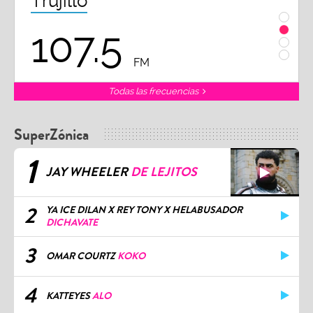
Trujillo
Chi
107.5
1
FM
Todas las frecuencias
SuperZónica
1
JAY WHEELER
DE LEJITOS
2
YA ICE DILAN X REY TONY X HELABUSADOR
DICHAVATE
3
OMAR COURTZ
KOKO
4
KATTEYES
ALO