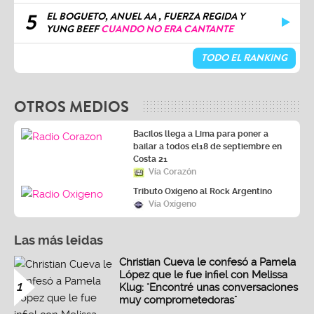
5
EL BOGUETO, ANUEL AA , FUERZA REGIDA Y
YUNG BEEF
CUANDO NO ERA CANTANTE
TODO EL RANKING
OTROS MEDIOS
Bacilos llega a Lima para poner a
bailar a todos el18 de septiembre en
Costa 21
Vía Corazón
Tributo Oxígeno al Rock Argentino
Vía Oxígeno
Las más leidas
Christian Cueva le confesó a Pamela
López que le fue infiel con Melissa
1
Klug: "Encontré unas conversaciones
muy comprometedoras"