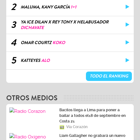
2
MALUMA, KANY GARCÍA
1+1
3
YA ICE DILAN X REY TONY X HELABUSADOR
DICHAVATE
4
OMAR COURTZ
KOKO
5
KATTEYES
ALO
TODO EL RANKING
OTROS MEDIOS
Bacilos llega a Lima para poner a
bailar a todos el18 de septiembre en
Costa 21
Vía Corazón
Liam Gallagher no grabará un nuevo