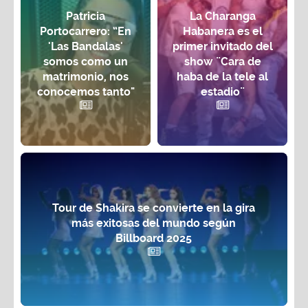
Patricia
La Charanga
Portocarrero: “En
Habanera es el
'Las Bandalas'
primer invitado del
somos como un
show ¨Cara de
matrimonio, nos
haba de la tele al
conocemos tanto"
estadio¨
Tour de Shakira se convierte en la gira
más exitosas del mundo según
Billboard 2025