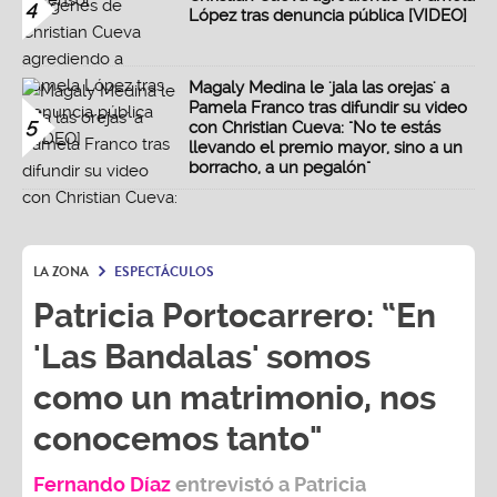
4
López tras denuncia pública [VIDEO]
Magaly Medina le 'jala las orejas' a
Pamela Franco tras difundir su video
5
con Christian Cueva: "No te estás
llevando el premio mayor, sino a un
borracho, a un pegalón"
LA ZONA
ESPECTÁCULOS
Patricia Portocarrero: “En
'Las Bandalas' somos
como un matrimonio, nos
conocemos tanto"
Fernando Díaz
entrevistó a
Patricia