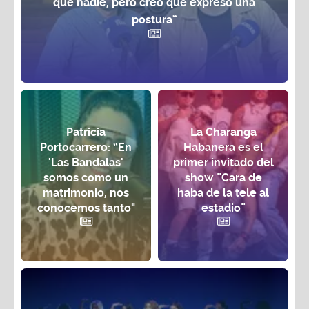
que nadie, pero creo que expreso una
postura”
Patricia
La Charanga
Portocarrero: “En
Habanera es el
'Las Bandalas'
primer invitado del
somos como un
show ¨Cara de
matrimonio, nos
haba de la tele al
conocemos tanto"
estadio¨