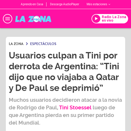
Aprendo en Casa
Descarga AudioPlayer
Más estaciones
Radio La Zona
en vivo
LA ZONA
ESPECTÁCULOS
Usuarios culpan a Tini por
derrota de Argentina: “Tini
dijo que no viajaba a Qatar
y De Paul se deprimió”
Muchos usuarios decidieron atacar a la novia
de
Rodrigo de Paul,
Tini Stoessel
luego de
que Argentina pierda en su primer partido
del Mundial.