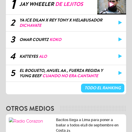
1
JAY WHEELER
DE LEJITOS
2
YA ICE DILAN X REY TONY X HELABUSADOR
DICHAVATE
3
OMAR COURTZ
KOKO
4
KATTEYES
ALO
5
EL BOGUETO, ANUEL AA , FUERZA REGIDA Y
YUNG BEEF
CUANDO NO ERA CANTANTE
TODO EL RANKING
OTROS MEDIOS
Bacilos llega a Lima para poner a
bailar a todos el18 de septiembre en
Costa 21