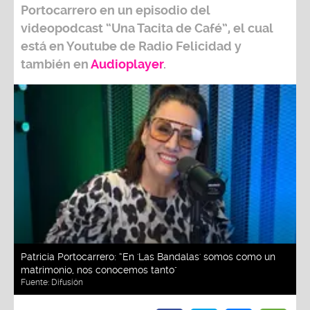
Portocarrero
en un episodio del
videopodcast
“Una Tacita de Café”,
el cual
está en Youtube de
Radio Felicidad
y
también e
n
Audioplayer
.
Patricia Portocarrero: “En 'Las Bandalas' somos como un
matrimonio, nos conocemos tanto"
Fuente:
Difusión