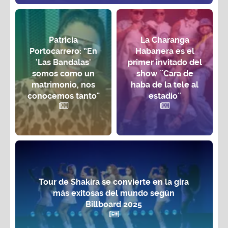
Patricia
La Charanga
Portocarrero: “En
Habanera es el
'Las Bandalas'
primer invitado del
somos como un
show ¨Cara de
matrimonio, nos
haba de la tele al
conocemos tanto"
estadio¨
Tour de Shakira se convierte en la gira
más exitosas del mundo según
Billboard 2025