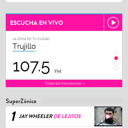
ESCUCHA EN VIVO
LA ZONA EN TU CIUDAD
LA ZON
Trujillo
Chi
107.5
1
FM
Todas las frecuencias
SuperZónica
1
JAY WHEELER
DE LEJITOS