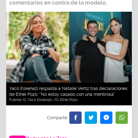
comentarios en contra de la modelo.
Yaco Eskenazi respalda a Natalie Vértiz tras declaraciones
de Ethel Pozo: “No estoy casado con una mentirosa”
Fuente:
IG Yaco Eskenazi /IG Ethel Pozo