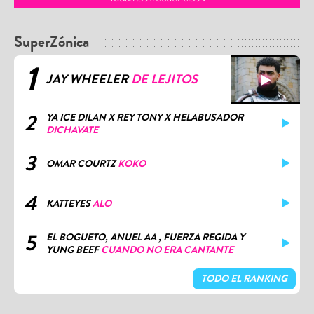
SuperZónica
1
JAY WHEELER
DE LEJITOS
2
YA ICE DILAN X REY TONY X HELABUSADOR
DICHAVATE
3
OMAR COURTZ
KOKO
4
KATTEYES
ALO
5
EL BOGUETO, ANUEL AA , FUERZA REGIDA Y
YUNG BEEF
CUANDO NO ERA CANTANTE
TODO EL RANKING