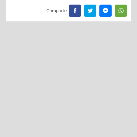
Redacción La Zona
Viernes, 30 De Mayo 2025 3:01 PM
Actualizado el 30 de mayo del 2025 3:06 PM
La Charanga Habanera es el primer invitado del
show ¨Cara de haba de la tele al estadio¨
Entradas a precio general ya se encuentran a la
venta en Teleticket
Se acerca la gran despedida de Raúl Romero y sus
inolvidables momentos en la pantalla chica, y la