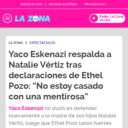
Aprendo en Casa
Descarga AudioPlayer
Más estaciones
Radio La Zona
en vivo
LA ZONA
ESPECTÁCULOS
Yaco Eskenazi respalda a
Natalie Vértiz tras
declaraciones de Ethel
Pozo: “No estoy casado
con una mentirosa”
Yaco Eskenazi
no dudó en defender
nuevamente a la madre de sus hijos
Natalie
Vértiz,
luego que
Ethel Pozo
lanzó fuertes