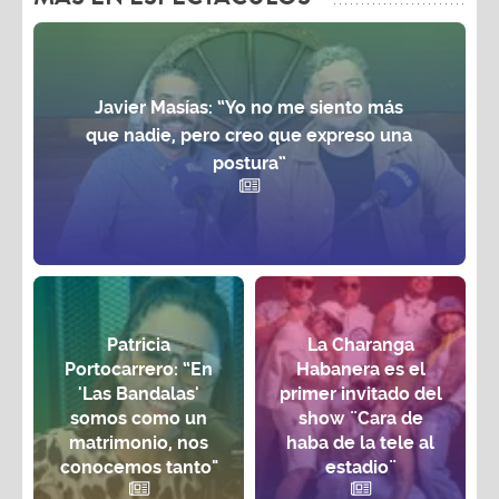
Javier Masías: “Yo no me siento más
que nadie, pero creo que expreso una
postura”
Patricia
La Charanga
Portocarrero: “En
Habanera es el
'Las Bandalas'
primer invitado del
somos como un
show ¨Cara de
matrimonio, nos
haba de la tele al
conocemos tanto"
estadio¨