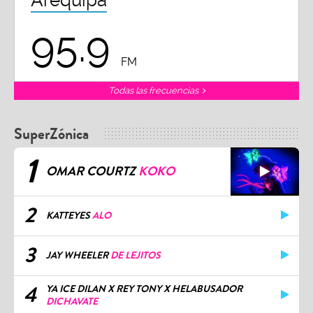
95.9
FM
Todas las frecuencias
SuperZónica
1
OMAR COURTZ
KOKO
2
KATTEYES
ALO
3
JAY WHEELER
DE LEJITOS
4
YA ICE DILAN X REY TONY X HELABUSADOR
DICHAVATE