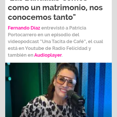
como un matrimonio, nos
conocemos tanto"
Fernando Díaz
entrevistó a
Patricia
Portocarrero
en un episodio del
videopodcast
“Una Tacita de Café”,
el cual
está en Youtube de
Radio Felicidad
y
también e
n
Audioplayer
.