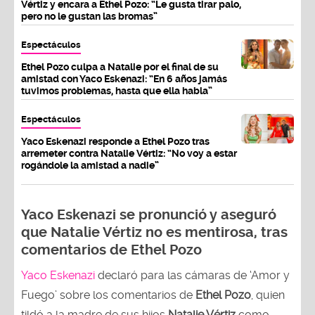
Vértiz y encara a Ethel Pozo: “Le gusta tirar palo,
pero no le gustan las bromas”
Espectáculos
Ethel Pozo culpa a Natalie por el final de su
amistad con Yaco Eskenazi: “En 6 años jamás
tuvimos problemas, hasta que ella habla”
Espectáculos
Yaco Eskenazi responde a Ethel Pozo tras
arremeter contra Natalie Vértiz: “No voy a estar
rogándole la amistad a nadie”
Yaco Eskenazi se pronunció y aseguró
que Natalie Vértiz no es mentirosa, tras
comentarios de Ethel Pozo
Yaco Eskenazi
declaró para las cámaras de ‘Amor y
Fuego’ sobre los comentarios de
Ethel Pozo
, quien
tildó a la madre de sus hijos
Natalie Vértiz
como