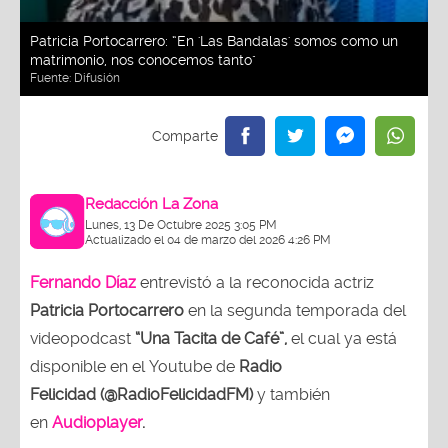
Patricia Portocarrero: “En 'Las Bandalas' somos como un
matrimonio, nos conocemos tanto"
Fuente:
Difusión
Redacción La Zona
Lunes, 13 De Octubre 2025 3:05 PM
Actualizado el 04 de marzo del 2026 4:26 PM
Fernando Díaz
entrevistó a la reconocida actriz
Patricia Portocarrero
en la segunda temporada del
videopodcast
“Una Tacita de Café”,
el cual ya está
disponible en el Youtube de
Radio
Felicidad (@RadioFelicidadFM)
y también
en
Audioplayer
.