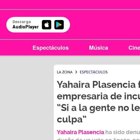
Descarga
AudioPlayer
Espectáculos
Música
Cin
LA ZONA
ESPECTÁCULOS
Yahaira Plasencia
empresaria de incu
“Si a la gente no l
culpa”
Yahaira Plasencia
ha sido denu