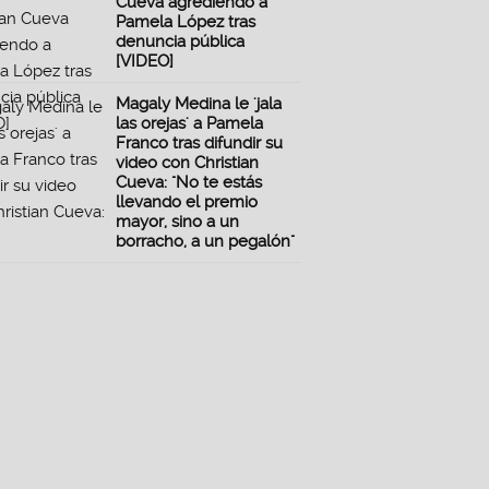
Cueva agrediendo a
Pamela López tras
denuncia pública
[VIDEO]
Magaly Medina le 'jala
las orejas' a Pamela
Franco tras difundir su
video con Christian
Cueva: "No te estás
llevando el premio
mayor, sino a un
borracho, a un pegalón"