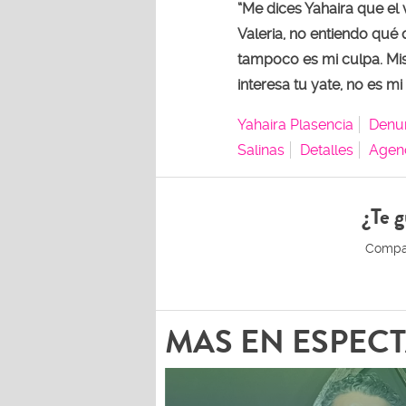
“Me dices Yahaira que el 
Valeria, no entiendo qué q
tampoco es mi culpa. Mis 
interesa tu yate, no es m
Yahaira Plasencia
Denu
Salinas
Detalles
Agen
¿Te g
MAS EN ESPEC