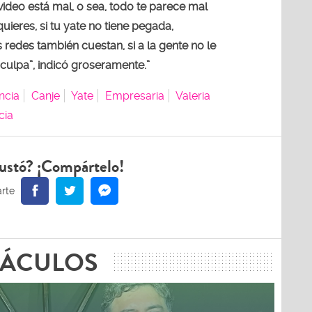
video está mal, o sea, todo te parece mal
uieres, si tu yate no tiene pegada,
redes también cuestan, si a la gente no le
i culpa”, indicó groseramente.”
ncia
Canje
Yate
Empresaria
Valeria
cia
ustó? ¡Compártelo!
TÁCULOS