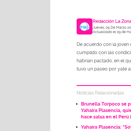
Redacción La Zon
Jueves, 09 De Marzo 20
Actualizado el 09 de ma
De acuerdo con la joven
cumplido con las condic
habrían pactado, en el q
tuvo un paseo por yate a
Noticias Relacionadas
Brunella Torpoco se p
Yahaira Plasencia, qui
hace salsa en el Perú
Yahaira Plasencia: “S