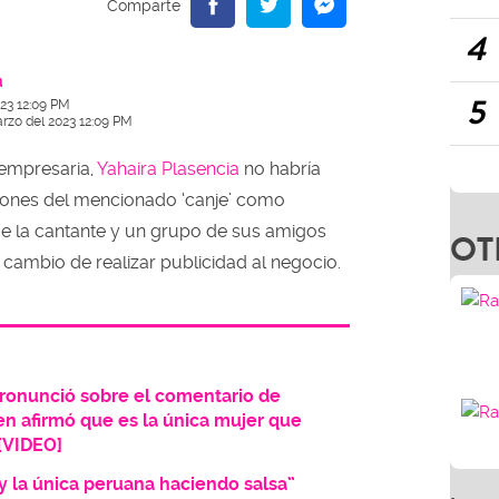
4
a
5
23 12:09 PM
rzo del 2023 12:09 PM
 empresaria,
Yahaira Plasencia
no habría
iones del mencionado ‘canje’ como
ue la cantante y un grupo de sus amigos
OT
 cambio de realizar publicidad al negocio.
ronunció sobre el comentario de
en afirmó que es la única mujer que
 [VIDEO]
oy la única peruana haciendo salsa”