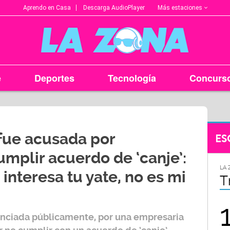
Más estaciones
Aprendo en Casa
Descarga AudioPlayer
e
Deportes
Tecnología
Concurs
 fue acusada por
ES
mplir acuerdo de ‘canje’:
LA ZONA EN TU CIUDAD
LA 
e interesa tu yate, no es mi
Arequipa
T
95.9
nciada públicamente, por una empresaria
FM