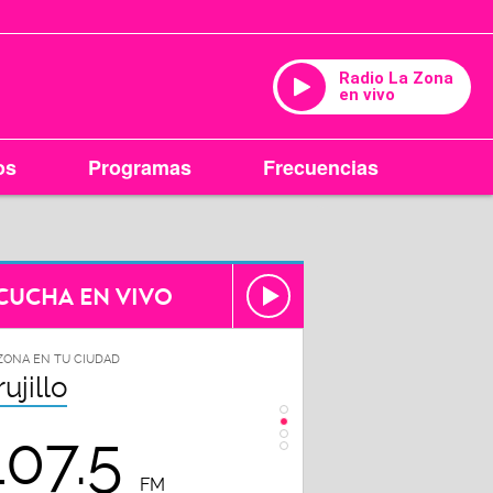
Radio La Zona
en vivo
os
Programas
Frecuencias
CUCHA EN VIVO
ZONA EN TU CIUDAD
LA ZONA EN TU CIUDAD
rujillo
Chiclayo
107.5
102.3
FM
FM