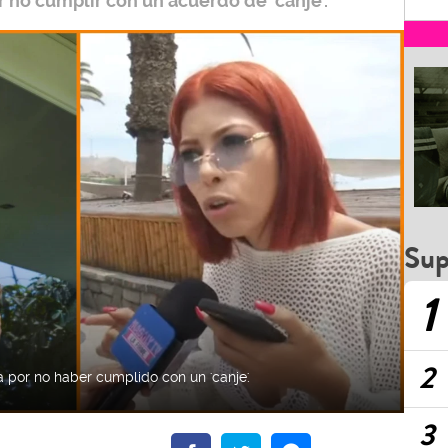
 no cumplir con un acuerdo de ‘canje’.
Sup
1
2
 por no haber cumplido con un 'canje'.
3