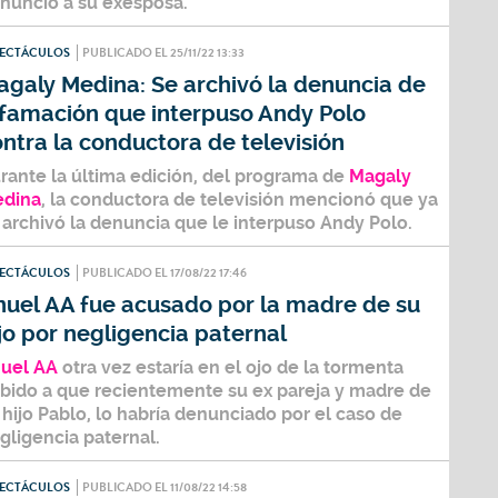
nunció a su exesposa.
PECTÁCULOS
PUBLICADO EL 25/11/22 13:33
agaly Medina: Se archivó la denuncia de
ifamación que interpuso Andy Polo
ntra la conductora de televisión
rante la última edición, del programa de
Magaly
dina
, la conductora de televisión mencionó que ya
 archivó la denuncia que le interpuso
Andy Polo
.
PECTÁCULOS
PUBLICADO EL 17/08/22 17:46
nuel AA fue acusado por la madre de su
jo por negligencia paternal
uel AA
otra vez estaría en el ojo de la tormenta
bido a que recientemente su ex pareja y madre de
 hijo Pablo, lo habría denunciado por el caso de
gligencia paternal.
PECTÁCULOS
PUBLICADO EL 11/08/22 14:58