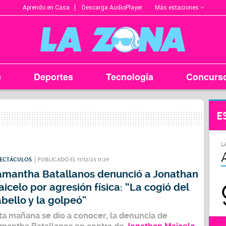
Más estaciones
Aprendo en Casa
Descarga AudioPlayer
e
Deportes
Tecnología
Concurs
E
L
PECTÁCULOS
PUBLICADO EL 11/12/23 11:29
amantha Batallanos denunció a Jonathan
icelo por agresión física: “La cogió del
bello y la golpeó”
ta mañana se dio a conocer, la denuncia de