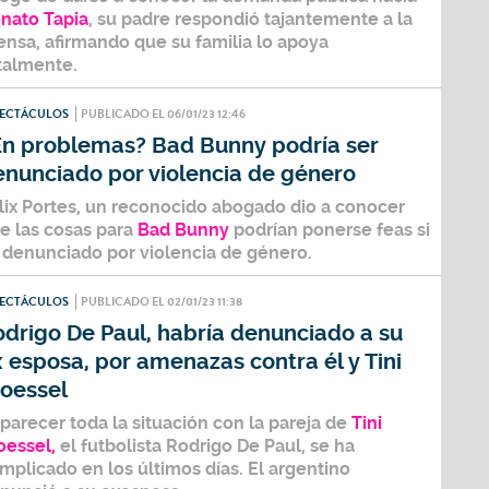
nato Tapia
, su padre respondió tajantemente a la
ensa, afirmando que su familia lo apoya
talmente.
PECTÁCULOS
PUBLICADO EL 06/01/23 12:46
En problemas? Bad Bunny podría ser
enunciado por violencia de género
lix Portes,
un reconocido abogado dio a conocer
e las cosas para
Bad Bunny
podrían ponerse feas si
 denunciado por violencia de género.
PECTÁCULOS
PUBLICADO EL 02/01/23 11:38
drigo De Paul, habría denunciado a su
 esposa, por amenazas contra él y Tini
toessel
 parecer toda la situación con la pareja de
Tini
oessel,
el futbolista
Rodrigo De Paul
, se ha
mplicado en los últimos días. El argentino