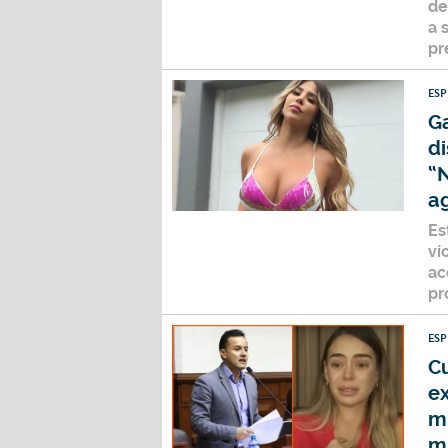
de
a 
pr
ES
G
di
“
a
Es
ví
ac
pr
ES
Cu
ex
mi
m