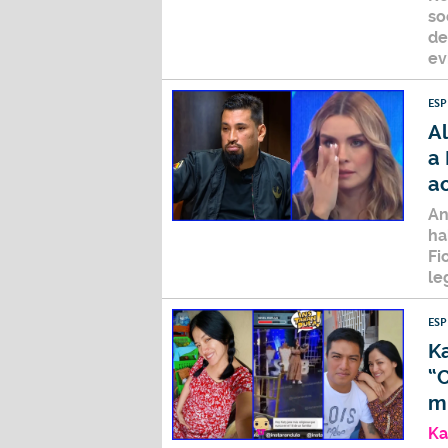
so
de
ev
ES
A
a 
ac
A
ha
Fi
le
ES
Ka
“
m
Ka