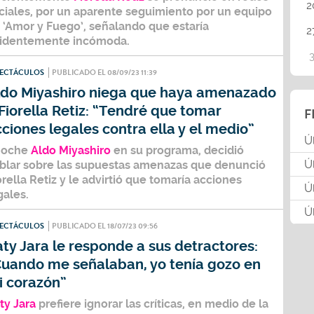
2
ciales, por un aparente seguimiento por un equipo
‘Amor y Fuego’,
señalando que estaría
2
identemente incómoda.
PECTÁCULOS
PUBLICADO EL 08/09/23 11:39
ldo Miyashiro niega que haya amenazado
Fiorella Retiz: “Tendré que tomar
F
ciones legales contra ella y el medio”
Ú
noche
Aldo Miyashiro
en su programa, decidió
Ú
blar sobre las supuestas amenazas que denunció
orella Retiz
y le advirtió que tomaría acciones
Ú
gales.
Ú
PECTÁCULOS
PUBLICADO EL 18/07/23 09:56
ty Jara le responde a sus detractores:
Cuando me señalaban, yo tenía gozo en
i corazón”
ty Jara
prefiere ignorar las críticas, en medio de la