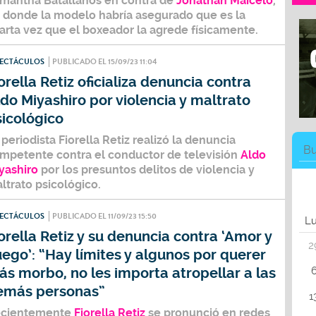
mantha Batallanos
en contra de
Jonathan Maicelo
,
 donde la modelo habría asegurado que es la
arta vez que el boxeador la agrede físicamente.
PECTÁCULOS
PUBLICADO EL 15/09/23 11:04
orella Retiz oficializa denuncia contra
do Miyashiro por violencia y maltrato
icológico
 periodista
Fiorella Retiz
realizó la denuncia
mpetente contra el conductor de televisión
Aldo
yashiro
por los presuntos delitos de
violencia
y
ltrato psicológico
.
PECTÁCULOS
PUBLICADO EL 11/09/23 15:50
L
orella Retiz y su denuncia contra ‘Amor y
2
ego’: “Hay límites y algunos por querer
s morbo, no les importa atropellar a las
emás personas”
1
cientemente
Fiorella Retiz
se pronunció en redes