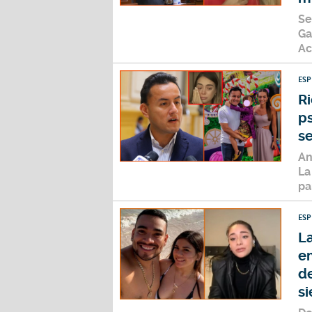
Se
Ga
Ac
ES
R
ps
se
An
La
pa
ES
La
e
d
s