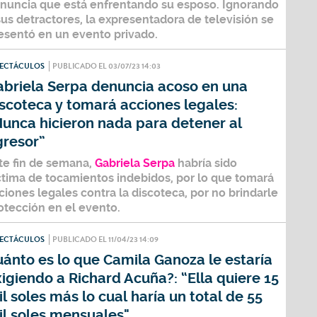
nuncia que está enfrentando su esposo. Ignorando
sus detractores, la expresentadora de televisión se
esentó en un evento privado.
PECTÁCULOS
PUBLICADO EL 03/07/23 14:03
abriela Serpa denuncia acoso en una
scoteca y tomará acciones legales:
Nunca hicieron nada para detener al
gresor”
te fin de semana,
Gabriela Serpa
habría sido
ctima de tocamientos indebidos, por lo que tomará
ciones legales contra la discoteca, por no brindarle
otección en el evento.
PECTÁCULOS
PUBLICADO EL 11/04/23 14:09
ánto es lo que Camila Ganoza le estaría
igiendo a Richard Acuña?: “Ella quiere 15
l soles más lo cual haría un total de 55
il soles mensuales"