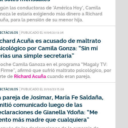
gún las conductoras de ‘América Hoy’, Camila
noza le estaría exigiendo más dinero a Richard
uña, para la pensión de su menor hija.
PECTÁCULOS
PUBLICADO EL 11/04/23 13:34
ichard Acuña es acusado de maltrato
icológico por Camila Gonza: “Sin mí
rías una simple secretaria”
oche
Camila Ganoza
en el programa “Magaly TV:
 Firme”, afirmó que sufrió maltrato psicológico, por
rte de
Richard Acuña
cuando eran pareja.
PECTÁCULOS
PUBLICADO EL 31/03/23 15:08
 pareja de Josimar, María Fe Saldaña,
mitió comunicado luego de las
eclaraciones de Gianella Ydoña: “Me
iento más madre que cualquiera”