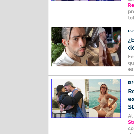
Re
pr
to
ES
¿
d
Fé
qu
es
ES
Ro
ex
S
Al
St
co