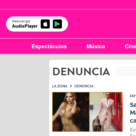
Descarga
AudioPlayer
Espectáculos
Música
Cin
DENUNCIA
LA ZONA
DENUNCIA
ES
S
Ma
ca
Es