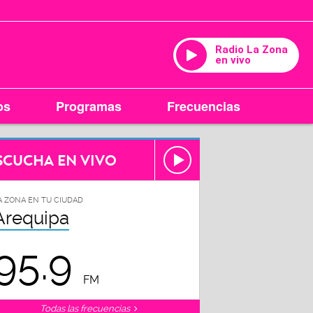
Radio La Zona
en vivo
os
Programas
Frecuencias
SCUCHA EN VIVO
A ZONA EN TU CIUDAD
Arequipa
95.9
FM
Todas las frecuencias