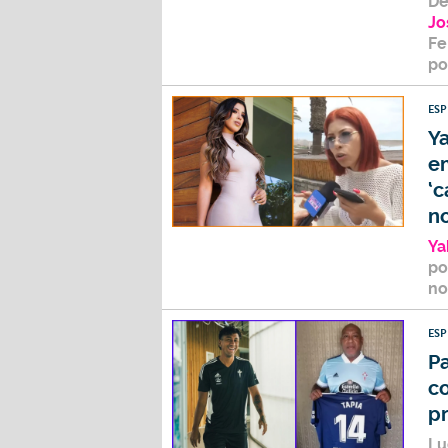
De
Jo
Fe
po
ES
Y
e
‘c
no
Ya
po
no
ES
P
c
p
Lu