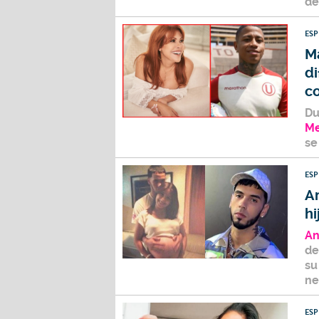
de
ES
M
d
co
Du
Me
se
ES
A
hi
An
de
su
ne
ES