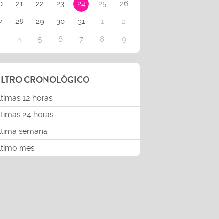
0
21
22
23
24
25
26
7
28
29
30
31
1
2
3
4
5
6
7
8
9
ILTRO CRONOLÓGICO
ltimas 12 horas
ltimas 24 horas
ltima semana
ltimo mes