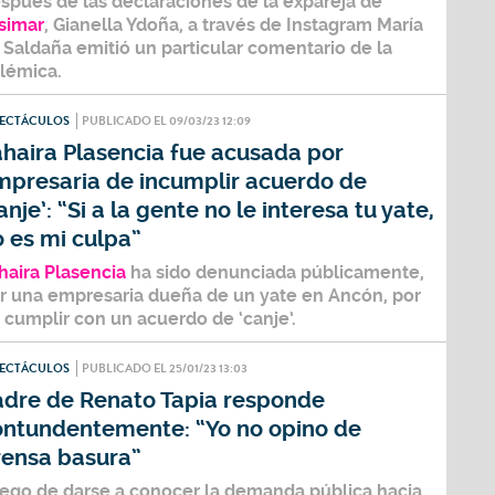
spués de las declaraciones de la expareja de
simar
,
Gianella Ydoña
, a través de Instagram
María
 Saldaña
emitió un particular comentario de la
lémica.
PECTÁCULOS
PUBLICADO EL 09/03/23 12:09
ahaira Plasencia fue acusada por
mpresaria de incumplir acuerdo de
anje’: “Si a la gente no le interesa tu yate,
 es mi culpa”
haira Plasencia
ha sido denunciada públicamente,
r una empresaria dueña de un yate en Ancón, por
 cumplir con un acuerdo de ‘canje’.
PECTÁCULOS
PUBLICADO EL 25/01/23 13:03
adre de Renato Tapia responde
ontundentemente: “Yo no opino de
rensa basura”
ego de darse a conocer la demanda pública hacia