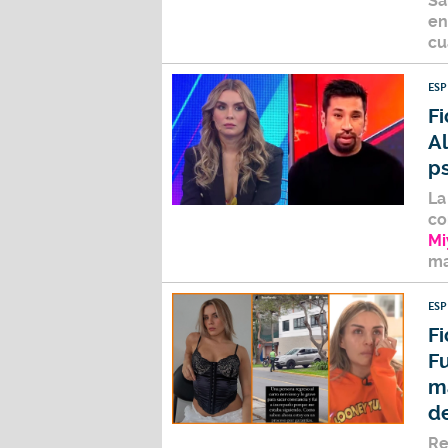
Sa
en
cu
ES
Fi
Al
ps
La
co
Mi
ma
ES
Fi
Fu
má
d
Re