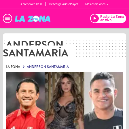
Aprendo en Casa
Descarga AudioPlayer
Más estaciones
Radio La Zona
en vivo
ANDERSON
SANTAMARÍA
LA ZONA
ANDERSON SANTAMARÍA