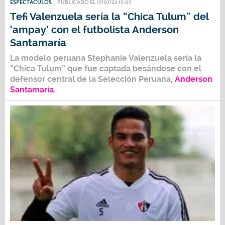
ESPECTÁCULOS
PUBLICADO EL 17/07/23 15:07
Tefi Valenzuela sería la “Chica Tulum” del
‘ampay’ con el futbolista Anderson
Santamaría
La modelo peruana
Stephanie Valenzuela
sería la
“
Chica Tulum
” que fue captada besándose con el
defensor central de la
Selección Peruana
,
Anderson
Santamaría
.