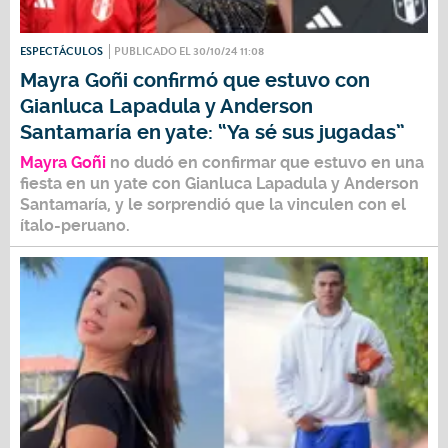
ESPECTÁCULOS
PUBLICADO EL 30/10/24 11:08
Mayra Goñi confirmó que estuvo con
Gianluca Lapadula y Anderson
Santamaría en yate: “Ya sé sus jugadas”
Mayra Goñi
no dudó en confirmar que estuvo en una
fiesta en un yate con
Gianluca Lapadula y Anderson
Santamaría
, y le sorprendió que la vinculen con el
ítalo-peruano.