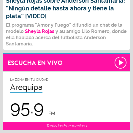
Sheyla Rojas sobre Anderson Santamaría:
“Ningún detalle hasta ahora y tiene la
plata” [VIDEO]
El programa “
Amor y Fuego
” difundió un chat de la
modelo
Sheyla Rojas
y au amigo
Lilo Romero
, donde
ella hablaba acerca del futbolista
Anderson
Santamaría.
ESCUCHA EN VIVO
LA ZONA EN TU CIUDAD
Arequipa
95.9
FM
Todas las frecuencias