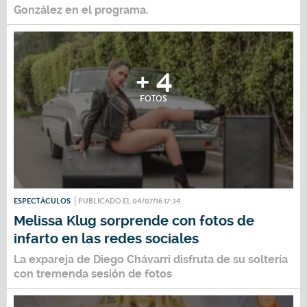
González en el programa.
+ 4
FOTOS
ESPECTÁCULOS
PUBLICADO EL 04/07/16 17:34
Melissa Klug sorprende con fotos de
infarto en las redes sociales
La expareja de Diego Chávarri disfruta de su soltería
con tremenda sesión de fotos