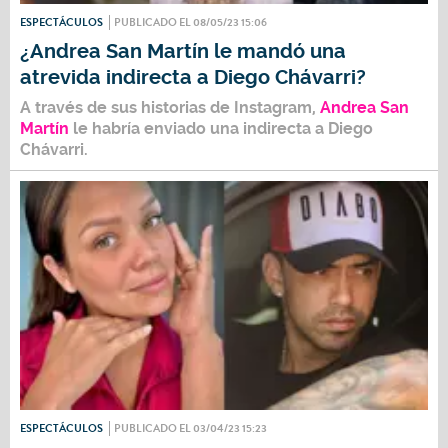
ESPECTÁCULOS
PUBLICADO EL 08/05/23 15:06
¿Andrea San Martín le mandó una
atrevida indirecta a Diego Chávarri?
A través de sus historias de Instagram,
Andrea San
Martín
le habría enviado una indirecta a
Diego
Chávarri.
ESPECTÁCULOS
PUBLICADO EL 03/04/23 15:23