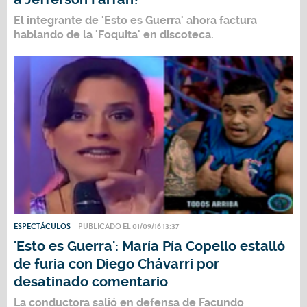
El integrante de 'Esto es Guerra' ahora factura
hablando de la 'Foquita' en discoteca.
ESPECTÁCULOS
PUBLICADO EL 01/09/16 13:37
'Esto es Guerra': María Pía Copello estalló
de furia con Diego Chávarri por
desatinado comentario
La conductora salió en defensa de Facundo