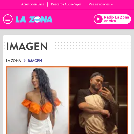
Aprendo en Casa
Descarga AudioPlayer
Más estaciones
Radio La Zona
en vivo
IMAGEN
LA ZONA
IMAGEN