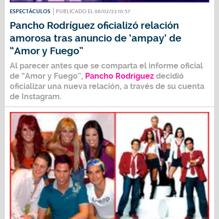
ESPECTÁCULOS
PUBLICADO EL 06/02/23 10:57
Pancho Rodríguez oficializó relación
amorosa tras anuncio de ‘ampay’ de
“Amor y Fuego”
Al parecer antes que se comparta el informe oficial
de
“Amor y Fuego”
,
Pancho Rodríguez
decidió
oficializar una nueva relación, a través de su cuenta
de Instagram.