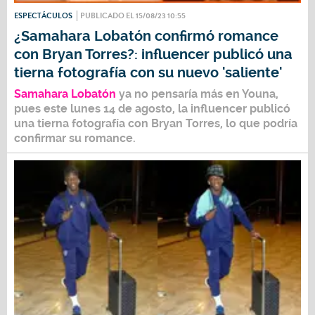
ESPECTÁCULOS
PUBLICADO EL 15/08/23 10:55
¿Samahara Lobatón confirmó romance
con Bryan Torres?: influencer publicó una
tierna fotografía con su nuevo 'saliente'
Samahara Lobatón
ya no pensaría más en Youna,
pues este lunes 14 de agosto, la influencer publicó
una tierna fotografía con
Bryan Torres
, lo que podría
confirmar su romance.