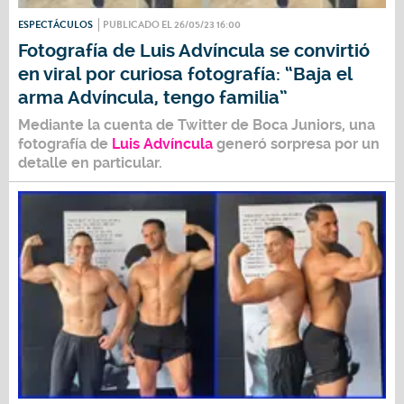
ESPECTÁCULOS
PUBLICADO EL 26/05/23 16:00
Fotografía de Luis Advíncula se convirtió
en viral por curiosa fotografía: “Baja el
arma Advíncula, tengo familia”
Mediante la cuenta de Twitter de
Boca Juniors
, una
fotografía de
Luis Advíncula
generó sorpresa por un
detalle en particular.