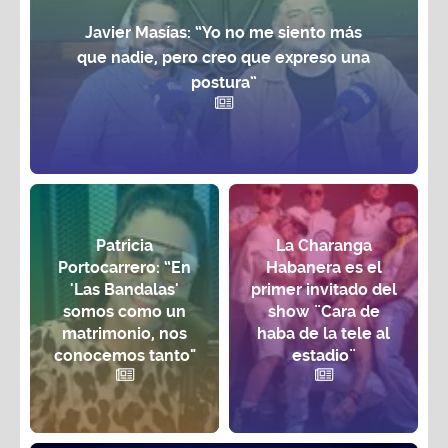
Javier Masías: “Yo no me siento más
que nadie, pero creo que expreso una
postura”
Patricia
La Charanga
Portocarrero: “En
Habanera es el
'Las Bandalas'
primer invitado del
somos como un
show ¨Cara de
matrimonio, nos
haba de la tele al
conocemos tanto"
estadio¨