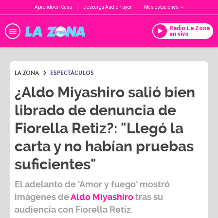
Aprendo en Casa
Descarga AudioPlayer
Más estaciones
Radio La Zona
en vivo
LA ZONA
ESPECTÁCULOS
¿Aldo Miyashiro salió bien
librado de denuncia de
Fiorella Retiz?: "Llegó la
carta y no habían pruebas
suficientes"
El adelanto de ‘Amor y fuego’ mostró
imágenes de
Aldo Miyashiro
tras su
audiencia con Fiorella Retiz.