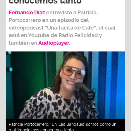
conocemos tanto"
Fernando Díaz
entrevistó a
Patricia
Portocarrero
en un episodio del
videopodcast
“Una Tacita de Café”,
el cual
está en Youtube de
Radio Felicidad
y
también e
n
Audioplayer
.
Patricia Portocarrero: “En 'Las Bandalas' somos como un
matrimonio, nos conocemos tanto"