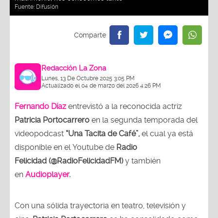
Fuente:
Difusión
Redacción La Zona
Lunes, 13 De Octubre 2025 3:05 PM
Actualizado el 04 de marzo del 2026 4:26 PM
Fernando Díaz
entrevistó a la reconocida actriz
Patricia Portocarrero
en la segunda temporada del
videopodcast
“Una Tacita de Café”,
el cual ya está
disponible en el Youtube de
Radio
Felicidad (@RadioFelicidadFM)
y también
en
Audioplayer
.
Con una sólida trayectoria en teatro, televisión y