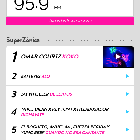
95.9
FM
Todas las frecuencias
SuperZónica
1
OMAR COURTZ
KOKO
2
KATTEYES
ALO
3
JAY WHEELER
DE LEJITOS
4
YA ICE DILAN X REY TONY X HELABUSADOR
DICHAVATE
5
EL BOGUETO, ANUEL AA , FUERZA REGIDA Y
YUNG BEEF
CUANDO NO ERA CANTANTE